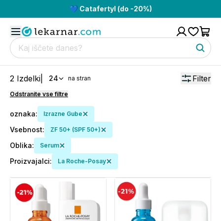
💙 Catafertyl (do -20%)
2
Izdelki
|
Filter
24
na stran
Odstranite vse filtre
oznaka
:
Izrazne Gube
Vsebnost
:
ZF 50+ (SPF 50+)
Oblika
:
Serum
Proizvajalci
:
La Roche-Posay