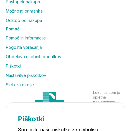
Postopek nakupa
Možnosti prihranka
Odstop od nakupa
Pomoč
Pomoč in informacije
Pogosta vprašanja
Obdelava osebnih podatkov
Piškotki
Nastavitve piškotkov
Skrb za okolje
Lekarnar.com je
spletna
poslovalnica
Lekarne Nove
Poljane in posluje
v skladu z
Piškotki
zakonodajo
Sprejmite naše piškotke za najboljšo