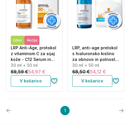
Izbor
Akcija
LRP Anti-Age, protokol
LRP, anti-age protokol
z vitaminom C za sijaj
s hialuronsko kislino
kože - C12 Serum in
za obnovo in polnost
UVMune Fluid - ZF50+
30 ml + 50 ml
kože (30 ml + 50 ml)
30 ml + 50 ml
(30 ml + 50 ml)
69,59 €
54,97 €
68,50 €
54,12 €
V košarico
V košarico
1