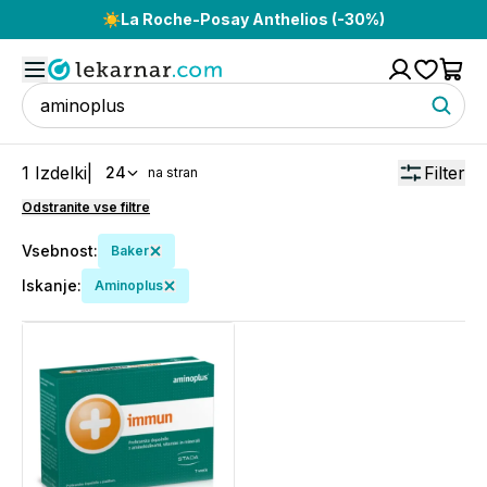
☀️
La Roche-Posay Anthelios (-30%)
1
Izdelki
|
Filter
24
na stran
Odstranite vse filtre
Vsebnost
:
Baker
Iskanje:
Aminoplus