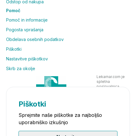
Odstop od nakupa
Pomoč
Pomoč in informacije
Pogosta vprašanja
Obdelava osebnih podatkov
Piškotki
Nastavitve piškotkov
Skrb za okolje
Lekarnar.com je
spletna
poslovalnica
Lekarne Nove
Poljane in posluje
v skladu z
Piškotki
zakonodajo
Sprejmite naše piškotke za najboljšo
uporabniško izkušnjo