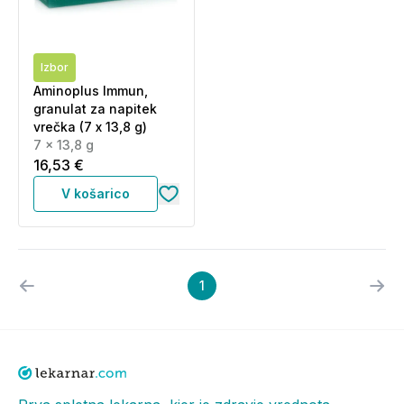
Izbor
Aminoplus Immun,
granulat za napitek
vrečka (7 x 13,8 g)
7 x 13,8 g
16,53 €
V košarico
1