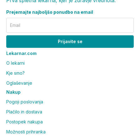
Prva spletna lekarna, kjer je zdravje vrednota.
Prejemajte najboljšo ponudbo na email
Email
Prijavite se
Lekarnar.com
O lekarni
Kje smo?
Oglaševanje
Nakup
Pogoji poslovanja
Plačilo in dostava
Postopek nakupa
Možnosti prihranka