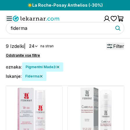
☀️
La Roche-Posay Anthelios (-30%)
9
Izdelki
|
Filter
24
na stran
Odstranite vse filtre
oznaka
:
Pigmentni Madeži
Iskanje:
Fiderma