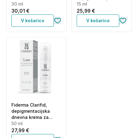
roke in dekolte (30 ml)
30 ml
serum za obraz, roke
15 ml
in dekolte (15 ml)
30,01 €
25,99 €
V košarico
V košarico
Fiderma Clarifid,
depigmentacijska
dnevna krema za
obraz, roke in dekolte
50 ml
(50 ml)
27,99 €