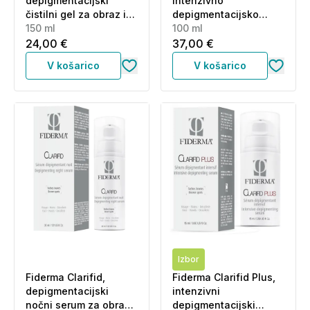
depigmentacijski
intenzivno
čistilni gel za obraz in
depigmentacijsko
telo (150 ml)
150 ml
mleko za telo (100 ml)
100 ml
24,00 €
37,00 €
V košarico
V košarico
Izbor
Fiderma Clarifid,
Fiderma Clarifid Plus,
depigmentacijski
intenzivni
nočni serum za obraz
depigmentacijski