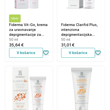
Izbor
Fiderma Vit-Go, krema
Fiderma Clarifid Plus,
za uravnavanje
intenzivna
depigmentacije za
depigmentacijska
obraz in telo (50 ml)
50 ml
krema za obraz, roke
50 ml
in dekolte (50 ml)
35,64 €
31,01 €
V košarico
V košarico