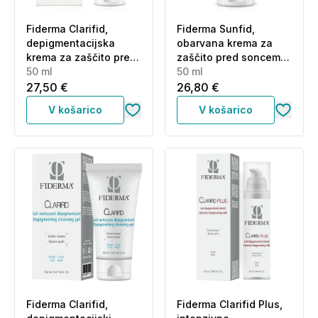
Fiderma Clarifid,
Fiderma Sunfid,
depigmentacijska
obarvana krema za
krema za zaščito pred
zaščito pred soncem
soncem za obraz in
50 ml
za občutljivo kožo za
50 ml
telo - ZF50+ (50 ml)
obraz - light - ZF50+
27,50 €
26,80 €
(50 ml)
V košarico
V košarico
Fiderma Clarifid,
Fiderma Clarifid Plus,