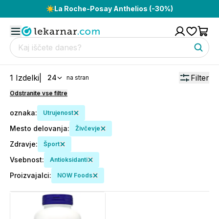
☀️
La Roche-Posay Anthelios (-30%)
1
Izdelki
|
Filter
24
na stran
Odstranite vse filtre
oznaka
:
Utrujenost
Mesto delovanja
:
Živčevje
Zdravje
:
Šport
Vsebnost
:
Antioksidanti
Proizvajalci
:
NOW Foods