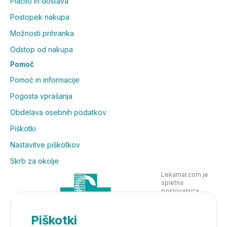
Plačilo in dostava
Postopek nakupa
Možnosti prihranka
Odstop od nakupa
Pomoč
Pomoč in informacije
Pogosta vprašanja
Obdelava osebnih podatkov
Piškotki
Nastavitve piškotkov
Skrb za okolje
Lekarnar.com je
spletna
poslovalnica
Lekarne Nove
Poljane in posluje
v skladu z
Piškotki
zakonodajo