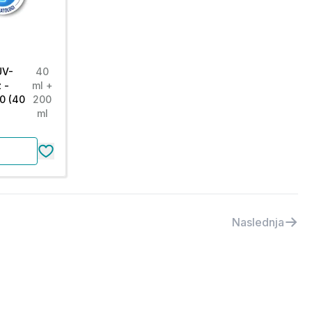
UV-
40
 -
ml +
0 (40
200
ml
Naslednja