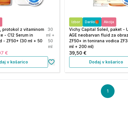
Izbor
Darilo🎁
Akcija
, protokol z vitaminom
30
Vichy Capital Soleil, paket - 
že - C12 Serum in
ml +
AGE neobarvan fluid za obraz
 - ZF50+ (30 ml + 50
50
ZF50+ in tonirana vodica ZF3
ml
ml + 200 ml)
97 €
39,50 €
daj v košarico
Dodaj v košarico
1