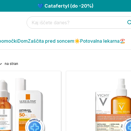
💙 Catafertyl (do -20%)
pomočki
Dom
Zaščita pred soncem☀️
Potovalna lekarna🏖️
na stran