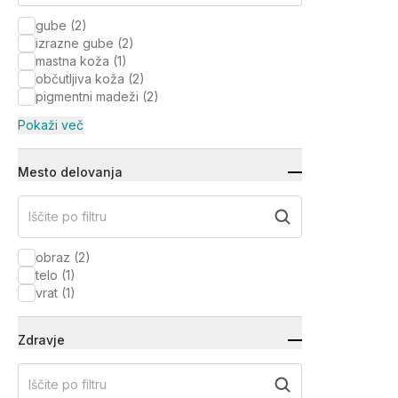
gube
(
2
)
izrazne gube
(
2
)
mastna koža
(
1
)
občutljiva koža
(
2
)
pigmentni madeži
(
2
)
Pokaži več
Mesto delovanja
Iščite po filtru
obraz
(
2
)
telo
(
1
)
vrat
(
1
)
Zdravje
Iščite po filtru