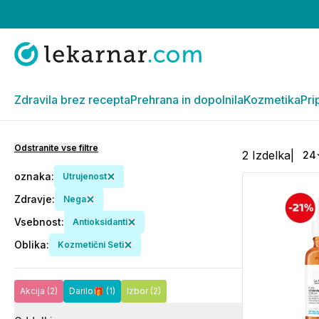
Zdravila brez recepta
Prehrana in dopolnila
Kozmetika
Pri
Odstranite vse filtre
2
Izdelka
|
24
oznaka
:
Utrujenost
Zdravje
:
Nega
Vsebnost
:
Antioksidanti
Oblika
:
Kozmetični Seti
Akcija
(2)
Darilo🎁
(1)
Izbor
(2)