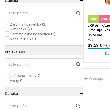
Oddelki
Iščite po filtru
Izbor
Akcija
Zaščitna kozmetika
(
2
)
LRP Anti-Age
Kozmetika
(
2
)
C za sijaj ko
Dermatološka kozmetika
(
2
)
UVMune Fluid
Nega in ličenje
(
1
)
ml)
69,59 €
54,
Proizvajalci
Do
Iščite po filtru
La Roche-Posay
(
1
)
Prejšnja
Vichy
(
1
)
Oznaka
Iščite po filtru