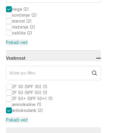
nega
(
2
)
sončenje
(
2
)
starost
(
2
)
vlaženje
(
2
)
zaščita
(
2
)
Pokaži več
Vsebnost
Iščite po filtru
ZF 30 (SPF 30)
(
1
)
ZF 50 (SPF 50)
(
1
)
ZF 50+ (SPF 50+)
(
1
)
aminokisline
(
1
)
antioksidanti
(
2
)
Pokaži več