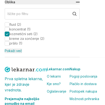
Oblika
Iščite po filtru
fluid
(
2
)
koncentrat
(
1
)
kozmetični seti
(
2
)
kreme za sončenje
(
2
)
pršilo
(
1
)
Pokaži več
Lekarnar.com
Nakup
O lekarni
Pogoji poslovanja
Prva spletna lekarna,
Kje smo?
Plačilo in dostava
kjer je zdravje
vrednota.
Oglaševanje
Postopek nakupa
Prejemajte najboljšo
Možnosti prihranka
ponudbo na email