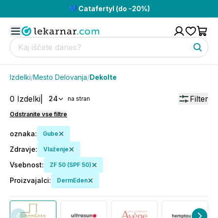
💙 Catafertyl (do -20%)
Izdelki
/
Mesto Delovanja
/
Dekolte
0
Izdelki
|
Filter
24
na stran
Odstranite vse filtre
oznaka
:
Gube
Zdravje
:
Vlaženje
Vsebnost
:
ZF 50 (SPF 50)
Proizvajalci
:
DermEden