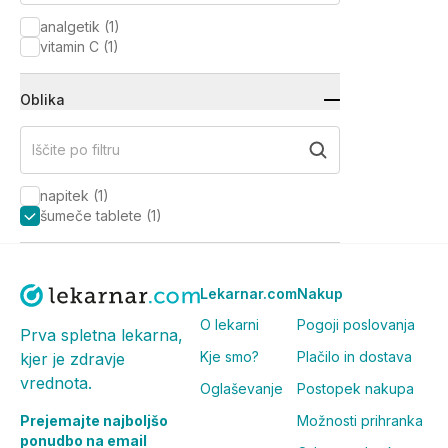
analgetik
(
1
)
vitamin C
(
1
)
Oblika
Iščite po filtru
napitek
(
1
)
šumeče tablete
(
1
)
Lekarnar.com
Nakup
O lekarni
Pogoji poslovanja
Prva spletna lekarna,
Kje smo?
Plačilo in dostava
kjer je zdravje
vrednota.
Oglaševanje
Postopek nakupa
Prejemajte najboljšo
Možnosti prihranka
ponudbo na email