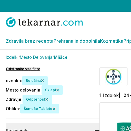
Zdravila brez recepta
Prehrana in dopolnila
Kozmetika
Pri
Izdelki
/
Mesto Delovanja
/
Mišice
Odstranite vse filtre
oznaka
:
Bolečina
Mesto delovanja
:
Sklepi
1
Izdelek
|
24
Zdravje
:
Odpornost
Oblika
:
Šumeče Tablete
Proizvajalci