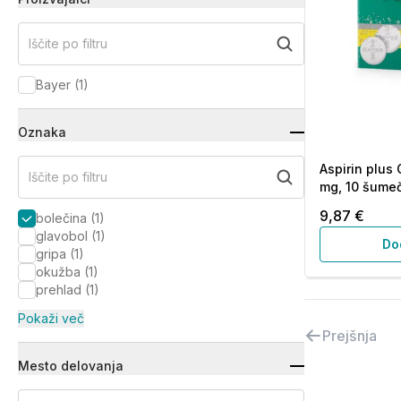
Iščite po filtru
Bayer
(
1
)
Oznaka
Aspirin plus
Iščite po filtru
mg, 10 šumeč
9,87 €
bolečina
(
1
)
glavobol
(
1
)
Do
gripa
(
1
)
okužba
(
1
)
prehlad
(
1
)
Pokaži več
Prejšnja
Mesto delovanja