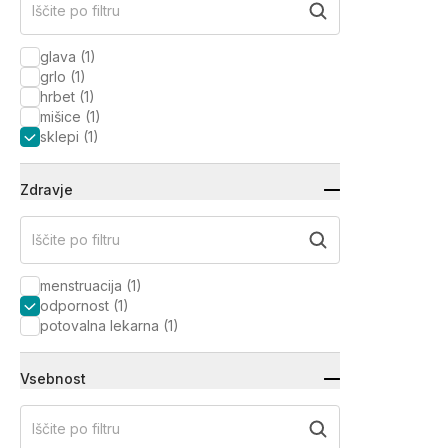
Iščite po filtru
glava
(
1
)
grlo
(
1
)
hrbet
(
1
)
mišice
(
1
)
sklepi
(
1
)
Zdravje
Iščite po filtru
menstruacija
(
1
)
odpornost
(
1
)
potovalna lekarna
(
1
)
Vsebnost
Iščite po filtru