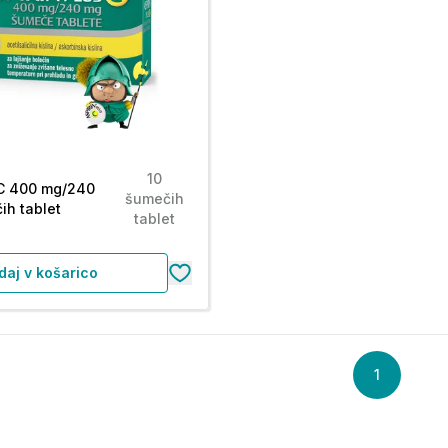
10
 C 400 mg/240
šumečih
ih tablet
tablet
daj v košarico
1