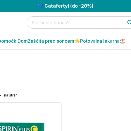
💙 Catafertyl (do -20%)
pomočki
Dom
Zaščita pred soncem☀️
Potovalna lekarna🏖️
na stran