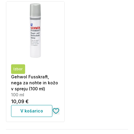
Izbor
Gehwol Fusskraft,
nega za nohte in kožo
v spreju (100 ml)
100 ml
10,09 €
V košarico