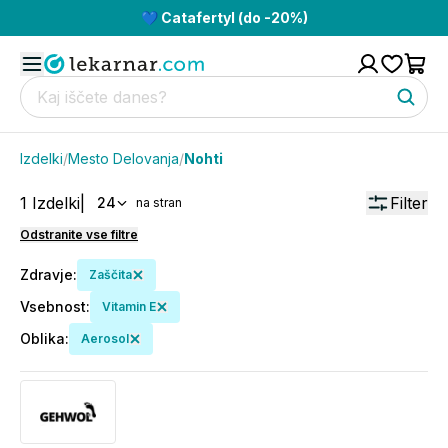
💙 Catafertyl (do -20%)
Izdelki
/
Mesto Delovanja
/
Nohti
1
Izdelki
|
Filter
24
na stran
Odstranite vse filtre
Zdravje
:
Zaščita
Vsebnost
:
Vitamin E
Oblika
:
Aerosol