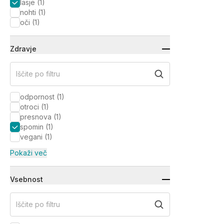
lasje
(
1
)
nohti
(
1
)
oči
(
1
)
Zdravje
Iščite po filtru
odpornost
(
1
)
otroci
(
1
)
presnova
(
1
)
spomin
(
1
)
vegani
(
1
)
Pokaži več
Vsebnost
Iščite po filtru