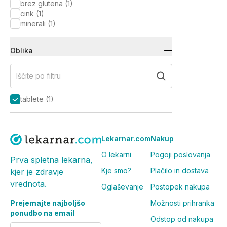
brez glutena
(
1
)
cink
(
1
)
minerali
(
1
)
Oblika
Iščite po filtru
tablete
(
1
)
Lekarnar.com
Nakup
O lekarni
Pogoji poslovanja
Prva spletna lekarna,
Kje smo?
Plačilo in dostava
kjer je zdravje
vrednota.
Oglaševanje
Postopek nakupa
Prejemajte najboljšo
Možnosti prihranka
ponudbo na email
Odstop od nakupa