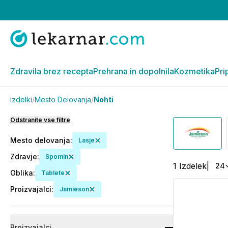
Zdravila brez recepta
Prehrana in dopolnila
Kozmetika
Pri
Izdelki
/
Mesto Delovanja
/
Nohti
Odstranite vse filtre
Mesto delovanja
:
Lasje
Zdravje
:
Spomin
1
Izdelek
|
24
Oblika
:
Tablete
Proizvajalci
:
Jamieson
Proizvajalci