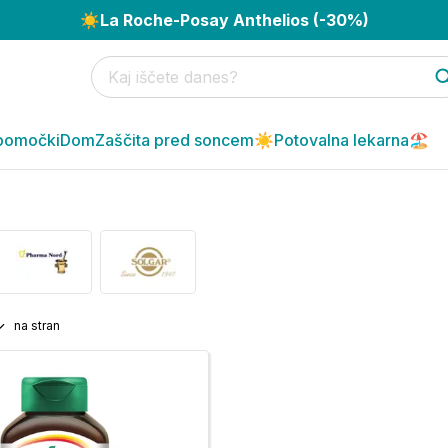
☀️
La Roche-Posay Anthelios (-30%)
pomočki
Dom
Zaščita pred soncem☀️
Potovalna lekarna🏖️
na stran