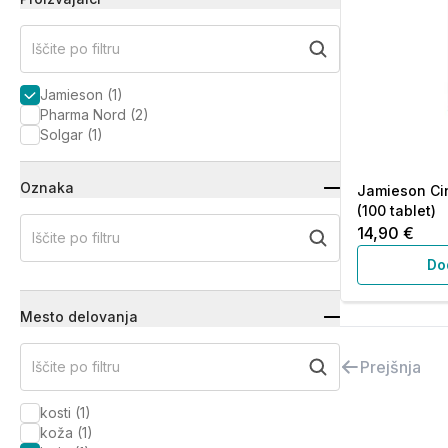
Iščite po filtru
Jamieson
(
1
)
Pharma Nord
(
2
)
Solgar
(
1
)
Oznaka
Jamieson Cin
(100 tablet)
14,90 €
Iščite po filtru
Do
Mesto delovanja
Prejšnja
Iščite po filtru
kosti
(
1
)
koža
(
1
)