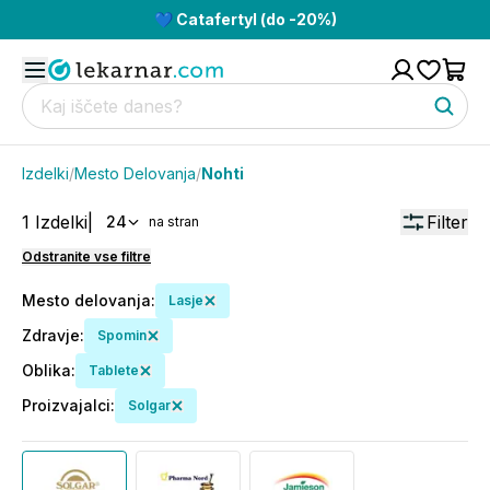
💙 Catafertyl (do -20%)
Izdelki
/
Mesto Delovanja
/
Nohti
1
Izdelki
|
Filter
24
na stran
Odstranite vse filtre
Mesto delovanja
:
Lasje
Zdravje
:
Spomin
Oblika
:
Tablete
Proizvajalci
:
Solgar