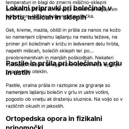
temperaturi in blagi do zmerni mišično-sklepni
Lokalni pripravki pri bolečinah v
bolečini. Za otroke so na voljo oblike s prilagojenim
hrbtu, mišicah in sklepih
odmerkom, kot sta suspenzija in svečka.
Geli, kreme, mazila, obliži in pršila za nanos na kožo
so namenjeni ciljnemu lajšanju na mestu težave, na
primer pri bolečinah v križu in ledvenem delu hrbta,
napetih mišicah, bolečih sklepih ter po
preobremenitvah in manjših poškodbah. Nekateri
Pastile in pršila pri bolečinah v grlu
vsebujejo hladilne ali ogrevalne sestavine za lajšanje
in ustih
napetosti in oteklin.
Pastile, oralna pršila in raztopine za grgranje so
namenjeni lajšanju bolečin v grlu in ustni votlini,
pogosto ob vnetju ali draženju sluznice. Na voljo so v
različnih okusih in jakostih.
Ortopedska opora in fizikalni
pripomočki