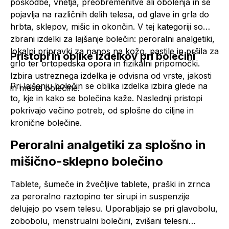
poškodbe, vnetja, preobremenitve ali obolenja in se
pojavlja na različnih delih telesa, od glave in grla do
hrbta, sklepov, mišic in okončin. V tej kategoriji so
zbrani izdelki za lajšanje bolečin: peroralni
analgetiki
,
lokalni pripravki za nanos na kožo, pastile in pršila za
Pristopi in oblike izdelkov pri bolečini
grlo ter ortopedska opora in fizikalni pripomočki.
Izbira ustreznega izdelka je odvisna od vrste, jakosti
Pri lajšanju bolečin se oblika izdelka izbira glede na
in mesta bolečine.
to, kje in kako se bolečina kaže. Naslednji pristopi
pokrivajo večino potreb, od splošne do ciljne in
kronične bolečine.
Peroralni
analgetiki
za splošno in
mišično-sklepno bolečino
Tablete, šumeče in žvečljive tablete, praški in zrnca
za peroralno raztopino ter sirupi in suspenzije
delujejo po vsem telesu. Uporabljajo se pri glavobolu,
zobobolu, menstrualni bolečini, zvišani telesni