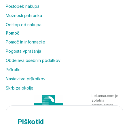
Postopek nakupa
Možnosti prihranka
Odstop od nakupa
Pomoč
Pomoč in informacije
Pogosta vprašanja
Obdelava osebnih podatkov
Piškotki
Nastavitve piškotkov
Skrb za okolje
Lekarnar.com je
spletna
poslovalnica
Lekarne Nove
Poljane in posluje
v skladu z
Piškotki
zakonodajo