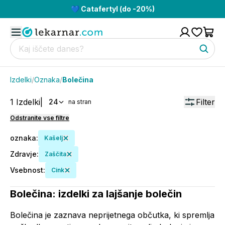
💙 Catafertyl (do -20%)
Izdelki
/
Oznaka
/
Bolečina
1
Izdelki
|
Filter
24
na stran
Odstranite vse filtre
oznaka
:
Kašelj
Zdravje
:
Zaščita
Vsebnost
:
Cink
Bolečina: izdelki za lajšanje bolečin
Bolečina je zaznava neprijetnega občutka, ki spremlja