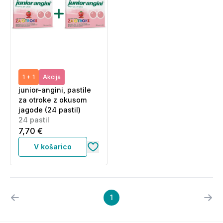
1 + 1
Akcija
junior-angini, pastile
za otroke z okusom
jagode (24 pastil)
24 pastil
7,70 €
V košarico
1