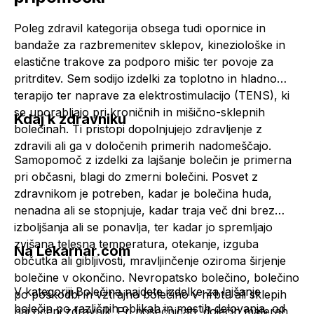
Poleg zdravil kategorija obsega tudi
opornice
in
bandaže
za razbremenitev sklepov, kineziološke in
elastične trakove za podporo mišic ter povoje za
pritrditev. Sem sodijo izdelki za toplotno in hladno
terapijo ter naprave za elektrostimulacijo (TENS), ki
se uporabljajo pri kroničnih in mišično-sklepnih
Kdaj k zdravniku
bolečinah. Ti pristopi dopolnjujejo zdravljenje z
zdravili ali ga v določenih primerih nadomeščajo.
Samopomoč z izdelki za lajšanje bolečin je primerna
pri občasni, blagi do zmerni bolečini. Posvet z
zdravnikom je potreben, kadar je bolečina huda,
nenadna ali se stopnjuje, kadar traja več dni brez
izboljšanja ali se ponavlja, ter kadar jo spremljajo
zvišana telesna temperatura, otekanje, izguba
Na Lekarnar.com
občutka ali gibljivosti, mravljinčenje oziroma širjenje
bolečine v okončino. Nevropatsko bolečino, bolečino
V kategoriji Bolečina najdete izdelke za lajšanje
po poškodbi in vztrajno bolečino v hrbtu ali sklepih
bolečin po različnih oblikah in mestih delovanja, od
naj oceni zdravnik. Pri nosečnicah, doječih materah,