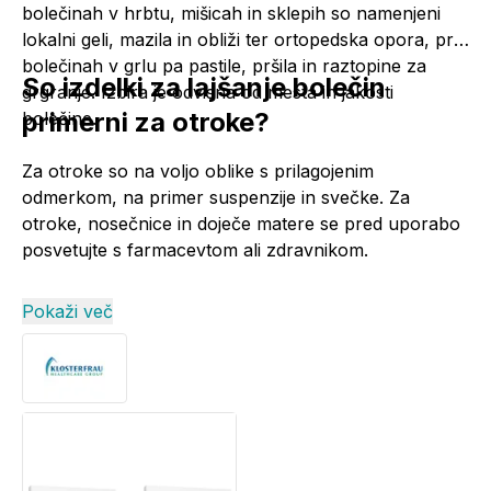
bolečinah v hrbtu, mišicah in sklepih so namenjeni
lokalni geli, mazila in obliži ter ortopedska opora, pri
bolečinah v grlu pa pastile, pršila in raztopine za
So izdelki za lajšanje bolečin
grgranje. Izbira je odvisna od mesta in jakosti
primerni za otroke?
bolečine.
Za otroke so na voljo oblike s prilagojenim
odmerkom, na primer suspenzije in
svečke
. Za
otroke, nosečnice in doječe matere se pred uporabo
posvetujte s farmacevtom ali zdravnikom.
Pokaži več