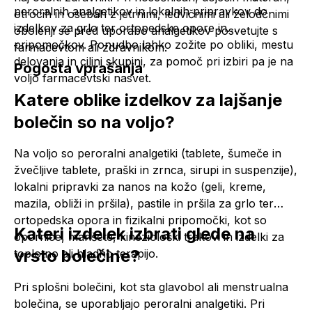
peroralnih
analgetikov
in lokalnih pripravkov do
otrocih in osebah z jetrnimi, ledvičnimi ali želodčnimi
izdelkov za grlo ter ortopedske opore in
obolenji se pred uporabo
analgetikov
posvetujte s
pripomočkov. Ponudbo lahko zožite po obliki, mestu
farmacevtom ali zdravnikom.
delovanja in ciljni skupini, za pomoč pri izbiri pa je na
Pogosta vprašanja
voljo farmacevtski nasvet.
Katere oblike izdelkov za lajšanje
bolečin so na voljo?
Na voljo so peroralni
analgetiki
(tablete, šumeče in
žvečljive tablete, praški in zrnca, sirupi in suspenzije),
lokalni pripravki za nanos na kožo (geli, kreme,
mazila, obliži in pršila), pastile in pršila za grlo ter
ortopedska opora in fizikalni pripomočki, kot so
Kateri izdelek izbrati glede na
opornice, manšete, kineziološki trakovi in izdelki za
vrsto bolečine?
toplotno ali hladno terapijo.
Pri splošni bolečini, kot sta glavobol ali menstrualna
bolečina, se uporabljajo peroralni
analgetiki
. Pri