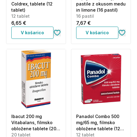
Coldrex, tablete (12
pastile z okusom medu
tablet)
in limone (16 pastil)
12 tablet
16 pastil
6,65 €
7,67 €
V košarico
V košarico
Ibacut 200 mg
Panadol Combo 500
Vitabalans, filmsko
mg/65 mg, filmsko
obložene tablete (20
obložene tablete (12
tablet)
20 tablet
tablet)
12 tablet