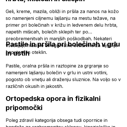
Geli, kreme, mazila, obliži in pršila za nanos na kožo
so namenjeni ciljnemu lajšanju na mestu težave, na
primer pri bolečinah v križu in ledvenem delu hrbta,
napetih mišicah, bolečih sklepih ter po
preobremenitvah in manjših poškodbah. Nekateri
Pastile in pršila pri bolečinah v grlu
vsebujejo hladilne ali ogrevalne sestavine za lajšanje
in ustih
napetosti in oteklin.
Pastile, oralna pršila in raztopine za grgranje so
namenjeni lajšanju bolečin v grlu in ustni votlini,
pogosto ob vnetju ali draženju sluznice. Na voljo so v
različnih okusih in jakostih.
Ortopedska opora in fizikalni
pripomočki
Poleg zdravil kategorija obsega tudi
opornice
in