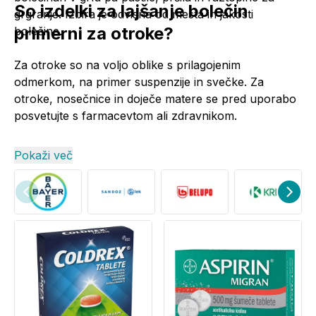
So izdelki za lajšanje bolečin
grgranje. Izbira je odvisna od mesta in jakosti
primerni za otroke?
bolečine.
Za otroke so na voljo oblike s prilagojenim
odmerkom, na primer suspenzije in
svečke
. Za
otroke, nosečnice in doječe matere se pred uporabo
posvetujte s farmacevtom ali zdravnikom.
Pokaži več