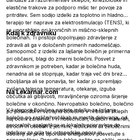
bandaže
za razbremenitev sklepov, kineziološke in
elastične trakove za podporo mišic ter povoje za
pritrditev. Sem sodijo izdelki za toplotno in hladno
terapijo ter naprave za elektrostimulacijo (TENS), ki
se uporabljajo pri kroničnih in mišično-sklepnih
Kdaj k zdravniku
bolečinah. Ti pristopi dopolnjujejo zdravljenje z
zdravili ali ga v določenih primerih nadomeščajo.
Samopomoč z izdelki za lajšanje bolečin je primerna
pri občasni, blagi do zmerni bolečini. Posvet z
zdravnikom je potreben, kadar je bolečina huda,
nenadna ali se stopnjuje, kadar traja več dni brez
izboljšanja ali se ponavlja, ter kadar jo spremljajo
zvišana telesna temperatura, otekanje, izguba
Na Lekarnar.com
občutka ali gibljivosti, mravljinčenje oziroma širjenje
bolečine v okončino. Nevropatsko bolečino, bolečino
V kategoriji Bolečina najdete izdelke za lajšanje
po poškodbi in vztrajno bolečino v hrbtu ali sklepih
bolečin po različnih oblikah in mestih delovanja, od
naj oceni zdravnik. Pri nosečnicah, doječih materah,
peroralnih
analgetikov
in lokalnih pripravkov do
otrocih in osebah z jetrnimi, ledvičnimi ali želodčnimi
izdelkov za grlo ter ortopedske opore in
obolenji se pred uporabo
analgetikov
posvetujte s