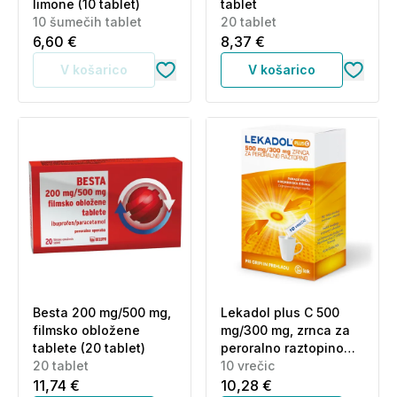
limone (10 tablet)
tablet
10 šumečih tablet
20 tablet
6,60 €
8,37 €
V košarico
V košarico
Besta 200 mg/500 mg,
Lekadol plus C 500
filmsko obložene
mg/300 mg, zrnca za
tablete (20 tablet)
peroralno raztopino
20 tablet
(10 vrečic)
10 vrečic
11,74 €
10,28 €