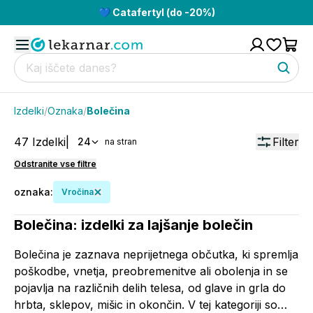
💙 Catafertyl (do -20%)
Izdelki
/
Oznaka
/
Bolečina
47
Izdelki
|
Filter
24
na stran
Odstranite vse filtre
oznaka
:
Vročina
Bolečina: izdelki za lajšanje bolečin
Bolečina je zaznava neprijetnega občutka, ki spremlja
poškodbe, vnetja, preobremenitve ali obolenja in se
pojavlja na različnih delih telesa, od glave in grla do
hrbta, sklepov, mišic in okončin. V tej kategoriji so