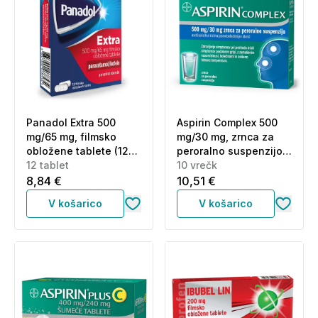
Panadol Extra 500
Aspirin Complex 500
mg/65 mg, filmsko
mg/30 mg, zrnca za
obložene tablete (12
peroralno suspenzijo
tablet)
12 tablet
(10 vrečk)
10 vrečk
8,84 €
10,51 €
V košarico
V košarico