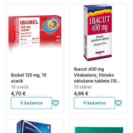
Ibacut 400 mg
Ibubel 125 mg, 10
Vitabalans, filmsko
svečk
obložene tablete (10
10 svečk
tablet)
10 tablet
4,70 €
4,66 €
V košarico
V košarico