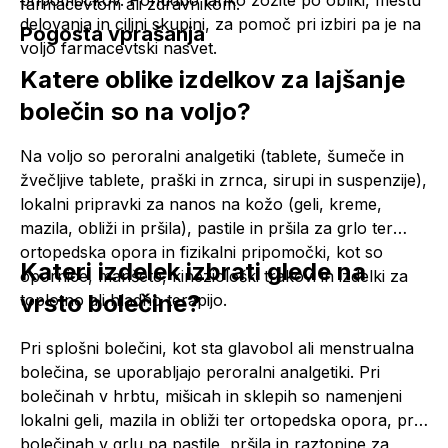
pripomočkov. Ponudbo lahko zožite po obliki, mestu
farmacevtom ali zdravnikom.
delovanja in ciljni skupini, za pomoč pri izbiri pa je na
Pogosta vprašanja
voljo farmacevtski nasvet.
Katere oblike izdelkov za lajšanje
bolečin so na voljo?
Na voljo so peroralni
analgetiki
(tablete, šumeče in
žvečljive tablete, praški in zrnca, sirupi in suspenzije),
lokalni pripravki za nanos na kožo (geli, kreme,
mazila, obliži in pršila), pastile in pršila za grlo ter
ortopedska opora in fizikalni pripomočki, kot so
Kateri izdelek izbrati glede na
opornice, manšete, kineziološki trakovi in izdelki za
vrsto bolečine?
toplotno ali hladno terapijo.
Pri splošni bolečini, kot sta glavobol ali menstrualna
bolečina, se uporabljajo peroralni
analgetiki
. Pri
bolečinah v hrbtu, mišicah in sklepih so namenjeni
lokalni geli, mazila in obliži ter ortopedska opora, pri
bolečinah v grlu pa pastile, pršila in raztopine za