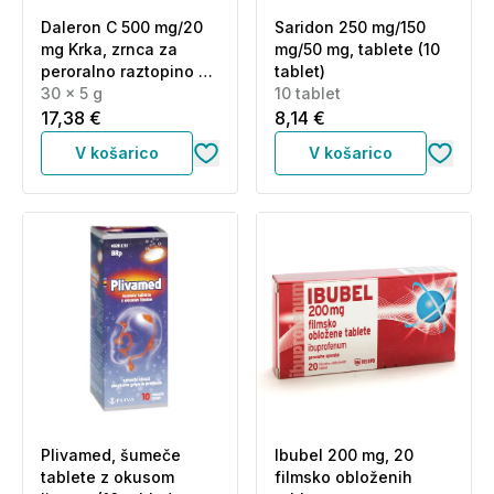
Daleron C 500 mg/20
Saridon 250 mg/150
mg Krka, zrnca za
mg/50 mg, tablete (10
peroralno raztopino -
tablet)
vrečke (30 x 5 g)
30 x 5 g
10 tablet
17,38 €
8,14 €
V košarico
V košarico
Plivamed, šumeče
Ibubel 200 mg, 20
tablete z okusom
filmsko obloženih