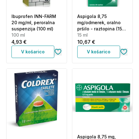
Ibuprofen INN-FARM
Aspigola 8,75
20 mg/ml, peroralna
mg/odmerek, oralno
suspenzija (100 ml)
pršilo - raztopina (15
100 ml
ml)
15 ml
4,93 €
10,67 €
V košarico
V košarico
Aspigola 8,75 mg,