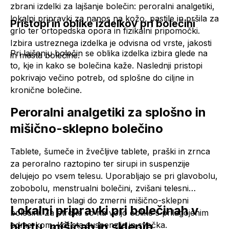
zbrani izdelki za lajšanje bolečin: peroralni
analgetiki
,
lokalni pripravki za nanos na kožo, pastile in pršila za
Pristopi in oblike izdelkov pri bolečini
grlo ter ortopedska opora in fizikalni pripomočki.
Izbira ustreznega izdelka je odvisna od vrste, jakosti
Pri lajšanju bolečin se oblika izdelka izbira glede na
in mesta bolečine.
to, kje in kako se bolečina kaže. Naslednji pristopi
pokrivajo večino potreb, od splošne do ciljne in
kronične bolečine.
Peroralni
analgetiki
za splošno in
mišično-sklepno bolečino
Tablete, šumeče in žvečljive tablete, praški in zrnca
za peroralno raztopino ter sirupi in suspenzije
delujejo po vsem telesu. Uporabljajo se pri glavobolu,
zobobolu, menstrualni bolečini, zvišani telesni
temperaturi in blagi do zmerni mišično-sklepni
Lokalni pripravki pri bolečinah v
bolečini. Za otroke so na voljo oblike s prilagojenim
hrbtu, mišicah in sklepih
odmerkom, kot sta suspenzija in svečka.