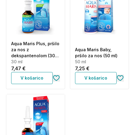
Aqua Maris Plus, pršilo
za nos z
Aqua Maris Baby,
dekspantenolom (30
pršilo za nos (50 ml)
ml)
30 ml
50 ml
7,47 €
7,25 €
V košarico
V košarico