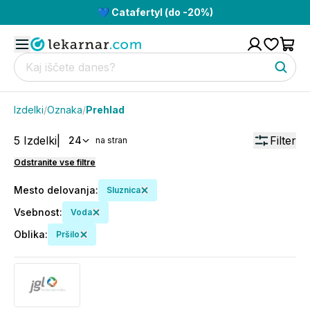
💙 Catafertyl (do -20%)
Izdelki
/
Oznaka
/
Prehlad
5
Izdelki
|
Filter
24
na stran
Odstranite vse filtre
Mesto delovanja
:
Sluznica
Vsebnost
:
Voda
Oblika
:
Pršilo