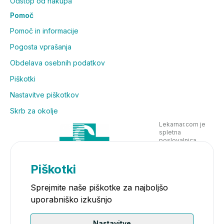
Odstop od nakupa
Pomoč
Pomoč in informacije
Pogosta vprašanja
Obdelava osebnih podatkov
Piškotki
Nastavitve piškotkov
Skrb za okolje
Lekarnar.com je
spletna
poslovalnica
Lekarne Nove
Poljane in posluje
v skladu z
Piškotki
zakonodajo
Sprejmite naše piškotke za najboljšo
uporabniško izkušnjo
Nastavitve