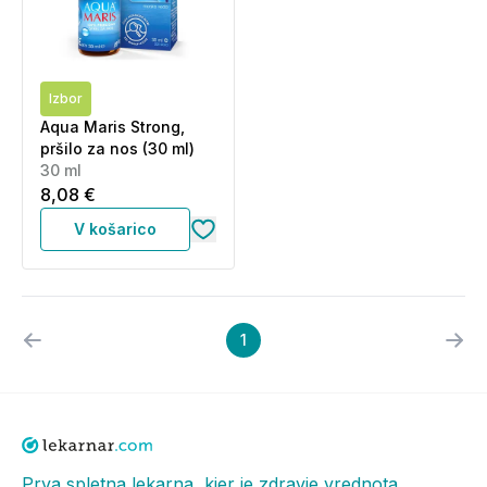
Izbor
Aqua Maris Strong,
pršilo za nos (30 ml)
30 ml
8,08 €
V košarico
1
Prva spletna lekarna, kjer je zdravje vrednota.