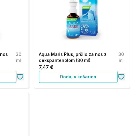
 nos
30
Aqua Maris Plus, pršilo za nos z
30
ml
dekspantenolom (30 ml)
ml
7,47 €
Dodaj v košarico