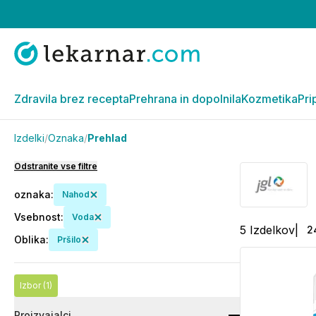
Zdravila brez recepta
Prehrana in dopolnila
Kozmetika
Pri
Izdelki
/
Oznaka
/
Prehlad
Odstranite vse filtre
oznaka
:
Nahod
Vsebnost
:
Voda
5
Izdelkov
|
2
Oblika
:
Pršilo
Izbor
(1)
Proizvajalci