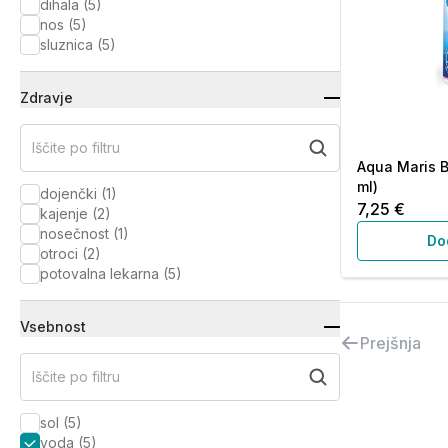
dihala
(
5
)
nos
(
5
)
sluznica
(
5
)
Zdravje
Iščite po filtru
Aqua Maris B
ml)
dojenčki
(
1
)
7,25 €
kajenje
(
2
)
nosečnost
(
1
)
Do
otroci
(
2
)
potovalna lekarna
(
5
)
Vsebnost
Prejšnja
Iščite po filtru
sol
(
5
)
voda
(
5
)