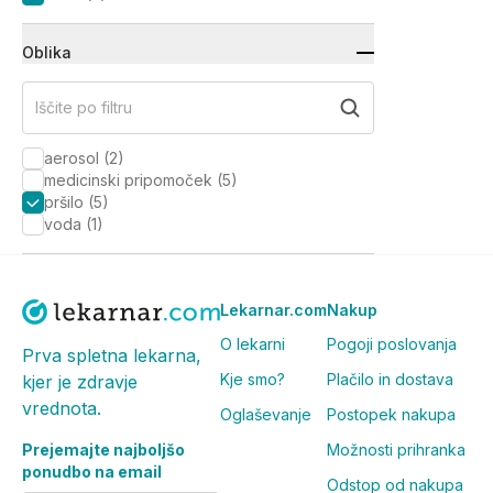
Oblika
Iščite po filtru
aerosol
(
2
)
medicinski pripomoček
(
5
)
pršilo
(
5
)
voda
(
1
)
Lekarnar.com
Nakup
O lekarni
Pogoji poslovanja
Prva spletna lekarna,
Kje smo?
Plačilo in dostava
kjer je zdravje
vrednota.
Oglaševanje
Postopek nakupa
Prejemajte najboljšo
Možnosti prihranka
ponudbo na email
Odstop od nakupa