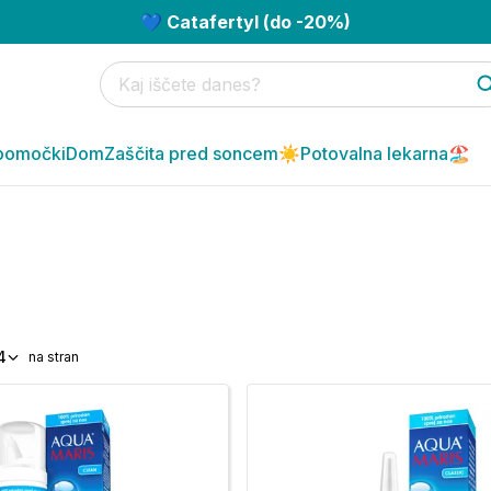
💙 Catafertyl (do -20%)
pomočki
Dom
Zaščita pred soncem☀️
Potovalna lekarna🏖️
4
na stran