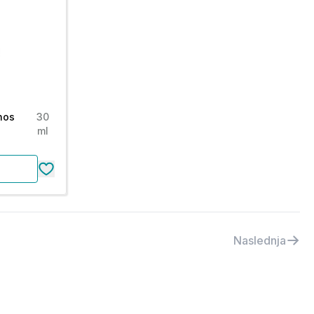
 nos
30
ml
Naslednja