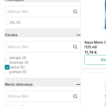
Iščite po filtru
JGL
(
5
)
Oznaka
Aqua Maris C
Iščite po filtru
(125 ml)
11,74 €
alergija
(
4
)
Do
draženje
(
5
)
nahod
(
5
)
prehlad
(
5
)
Mesto delovanja
Iščite po filtru