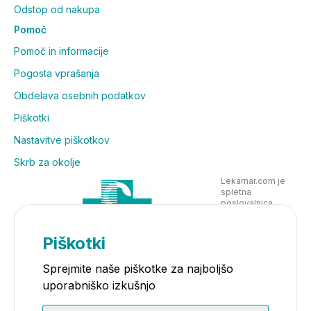
Odstop od nakupa
Pomoč
Pomoč in informacije
Pogosta vprašanja
Obdelava osebnih podatkov
Piškotki
Nastavitve piškotkov
Skrb za okolje
Lekarnar.com je
spletna
poslovalnica
Lekarne Nove
Poljane in posluje
v skladu z
Piškotki
zakonodajo
Sprejmite naše piškotke za najboljšo
uporabniško izkušnjo