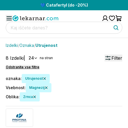
💙 Catafertyl (do -20%)
Izdelki
/
Oznaka
/
Utrujenost
8
Izdelki
|
Filter
24
na stran
Odstranite vse filtre
oznaka
:
Utrujenost
Vsebnost
:
Magnezij
Oblika
:
Zrnca