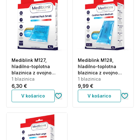
Mediblink M127,
Mediblink M128,
hladilno-toplotna
hladilno-toplotna
blazinica z ovojno
blazinica z ovojno
vrečko - velikost S - 11
1 blazinica
vrečko - velikost M - 11
1 blazinica
x 12 cm (1 blazinica)
x 26 cm (1 blazinica)
6,30 €
9,99 €
V košarico
V košarico