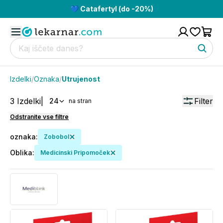
💙 Catafertyl (do -20%)
Izdelki
/
Oznaka
/
Utrujenost
3
Izdelki
|
Filter
24
na stran
Odstranite vse filtre
oznaka
:
Zobobol
Oblika
:
Medicinski Pripomoček