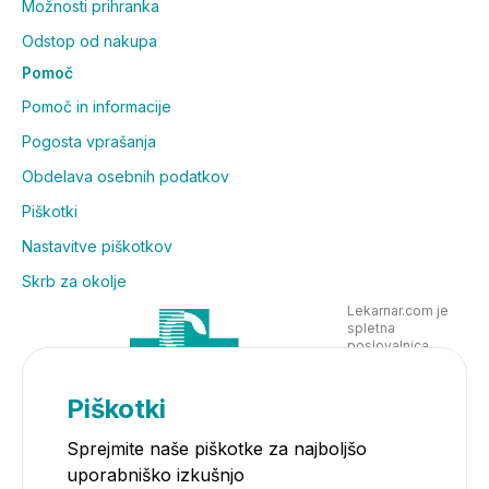
Možnosti prihranka
Odstop od nakupa
Pomoč
Pomoč in informacije
Pogosta vprašanja
Obdelava osebnih podatkov
Piškotki
Nastavitve piškotkov
Skrb za okolje
Lekarnar.com je
spletna
poslovalnica
Lekarne Nove
Poljane in posluje
v skladu z
Piškotki
zakonodajo
Sprejmite naše piškotke za najboljšo
uporabniško izkušnjo