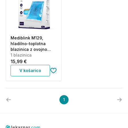
Mediblink M129,
hladilno-toplotna
blazinica z ovojno
vrečko - velikost L - 20
1 blazinica
x 30 cm (1 blazinica)
15,99 €
V košarico
1