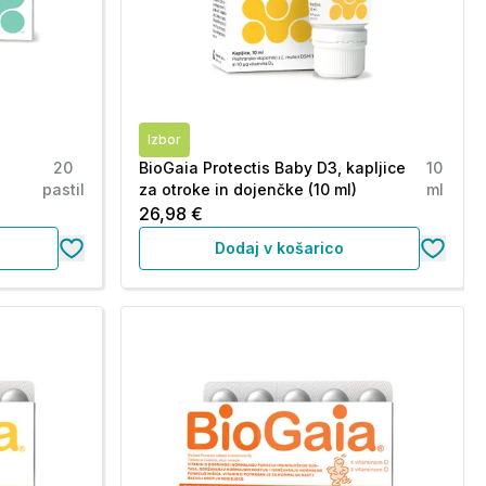
Izbor
20
BioGaia Protectis Baby D3, kapljice
10
pastil
za otroke in dojenčke (10 ml)
ml
26,98 €
Dodaj v košarico