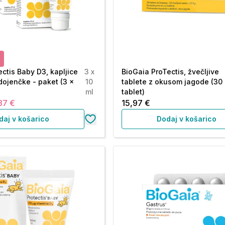
ectis Baby D3, kapljice
3 x
BioGaia ProTectis, žvečljive
dojenčke - paket (3 x
10
tablete z okusom jagode (30
ml
tablet)
87 €
15,97 €
daj v košarico
Dodaj v košarico