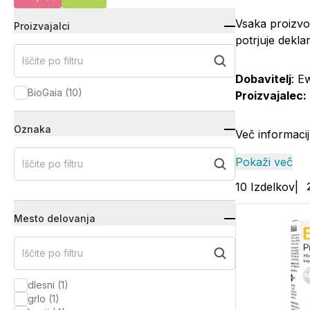
Vsaka proizvod
Proizvajalci
potrjuje dekla
Iščite po filtru
Dobavitelj
: E
BioGaia
(
10
)
Proizvajalec:
Oznaka
Več informacij
Pokaži več
Iščite po filtru
10
Izdelkov
|
Mesto delovanja
Iščite po filtru
dlesni
(
1
)
grlo
(
1
)