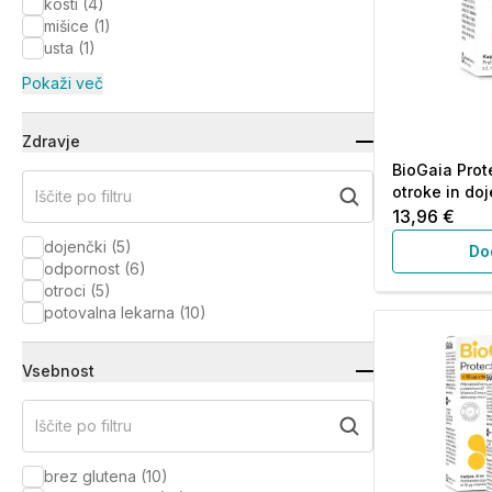
kosti
(
4
)
mišice
(
1
)
usta
(
1
)
Pokaži več
Zdravje
BioGaia Prote
otroke in doj
Iščite po filtru
13,96 €
dojenčki
(
5
)
Do
odpornost
(
6
)
otroci
(
5
)
potovalna lekarna
(
10
)
Vsebnost
Iščite po filtru
brez glutena
(
10
)