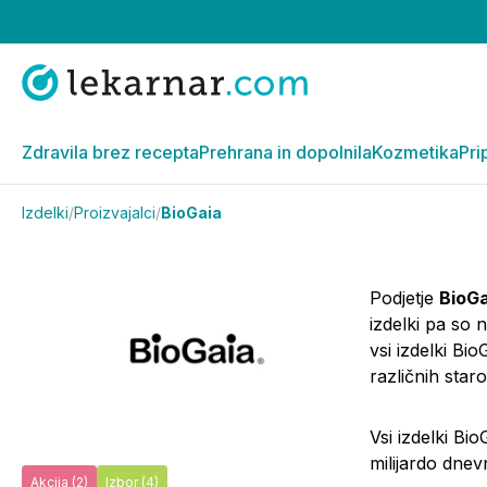
Zdravila brez recepta
Prehrana in dopolnila
Kozmetika
Pri
Izdelki
/
Proizvajalci
/
BioGaia
Podjetje
BioGa
izdelki pa so 
vsi izdelki Bi
različnih star
Vsi izdelki Bi
milijardo dne
Akcija
(2)
Izbor
(4)