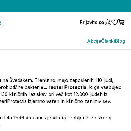
Prijavite se
Akcije
Članki
Blog
u na Švedskem. Trenutno imajo zaposlenih 110 ljudi,
robiotične bakterije
L. reuteri
Protectis,
ki ga vsebujejo
130 kliničnih raziskav pri več kot 12.000 ljudeh iz
teri
Protectis izjemno varen in klinično zanimiv sev.
d leta 1996 do danes je bilo uporabljenih že skoraj
u.