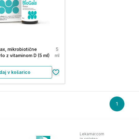
ax, mikrobiotične
5
rlo z vitaminom D (5 ml)
ml
daj v košarico
1
Lekarnar.com
je spletna