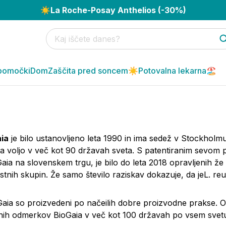
☀️
La Roche-Posay Anthelios (-30%)
pomočki
Dom
Zaščita pred soncem☀️
Potovalna lekarna🏖️
ia
je bilo ustanovljeno leta 1990 in ima sedež v Stockholm
na voljo v več kot 90 državah sveta. S patentiranim sevom p
oGaia na slovenskem trgu, je bilo do leta 2018 opravljenih že 
ostnih skupin. Že samo število raziskav dokazuje, da je
L. reu
oGaia so proizvedeni po načeilih dobre proizvodne prakse. O
vnih odmerkov BioGaia v več kot 100 državah po vsem svet