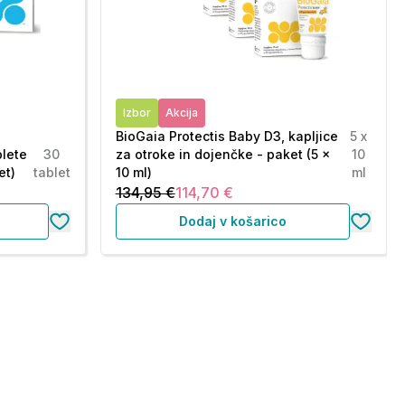
Izbor
Akcija
BioGaia Protectis Baby D3, kapljice
5 x
blete
30
za otroke in dojenčke - paket (5 x
10
et)
tablet
10 ml)
ml
134,95 €
114,70 €
Dodaj v košarico