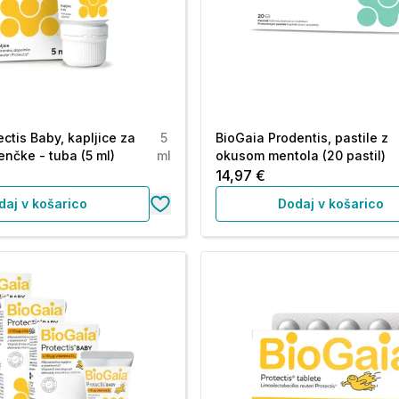
ctis Baby, kapljice za
5
BioGaia Prodentis, pastile z
enčke - tuba (5 ml)
ml
okusom mentola (20 pastil)
14,97 €
daj v košarico
Dodaj v košarico