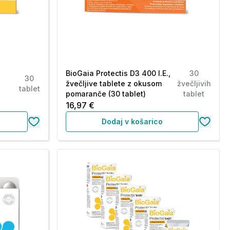
BioGaia Protectis D3 400 I.E.,
30
30
žvečljive tablete z okusom
žvečljivih
tablet
pomaranče (30 tablet)
tablet
16,97 €
Dodaj v košarico