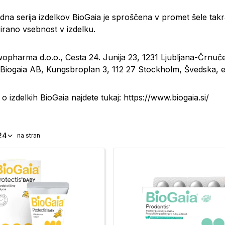
na serija izdelkov BioGaia je sproščena v promet šele takrat,
rirano vsebnost v izdelku.
wopharma d.o.o., Cesta 24. Junija 23, 1231 Ljubljana-Črnuč
Biogaia AB, Kungsbroplan 3, 112 27 Stockholm, Švedska, e-
 o izdelkih BioGaia najdete tukaj:
https://www.biogaia.si/
24
na stran