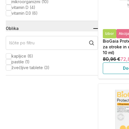
mikroorganizmi
(
10
)
vitamin D
(
4
)
vitamin D3
(
6
)
Oblika
Izbor
Akcija
BioGaia Prot
Iščite po filtru
za otroke in 
10 ml)
kapljice
(
6
)
80,96 €
72,
pastile
(
1
)
žvečljive tablete
(
3
)
Do