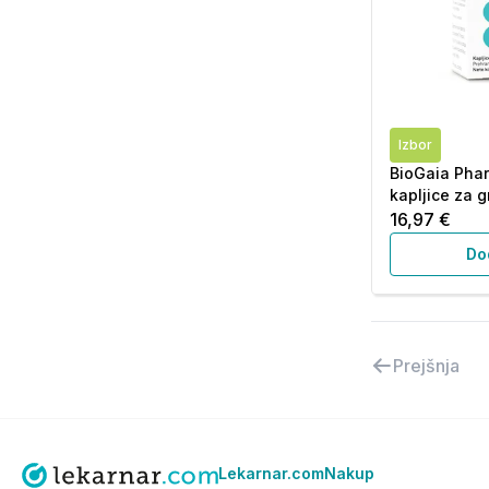
Izbor
BioGaia Phar
kapljice za g
16,97 €
Do
Prejšnja
Lekarnar.com
Nakup