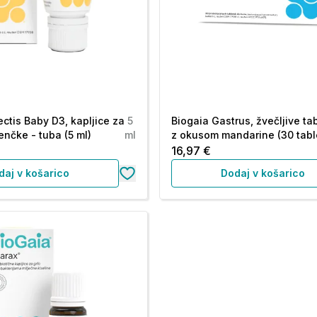
ectis Baby D3, kapljice za
5
Biogaia Gastrus, žvečljive ta
enčke - tuba (5 ml)
ml
z okusom mandarine (30 tabl
16,97 €
daj v košarico
Dodaj v košarico