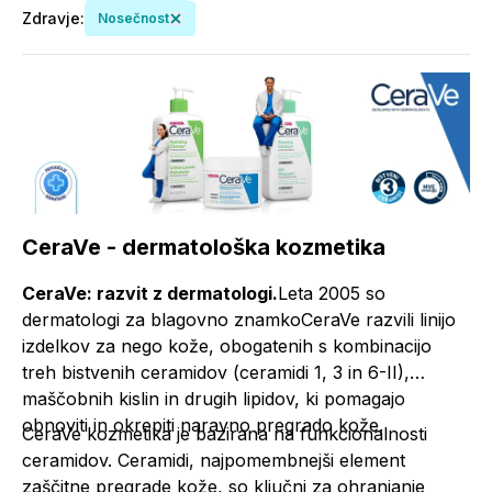
Zdravje
:
Nosečnost
CeraVe - dermatološka kozmetika
CeraVe: razvit z dermatologi.
Leta 2005 so
dermatologi za blagovno znamkoCeraVe razvili linijo
izdelkov za nego kože, obogatenih s kombinacijo
treh bistvenih ceramidov (ceramidi 1, 3 in 6-II),
maščobnih kislin in drugih lipidov, ki pomagajo
obnoviti in okrepiti naravno pregrado kože.
CeraVe kozmetika je bazirana na funkcionalnosti
ceramidov. Ceramidi, najpomembnejši element
zaščitne pregrade kože, so ključni za ohranjanje