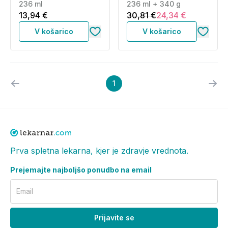
236 ml
k atopiji - olje in krema
236 ml + 340 g
za telo (236 ml + 340
13,94 €
30,81 €
24,34 €
g)
V košarico
V košarico
1
Prva spletna lekarna, kjer je zdravje vrednota.
Prejemajte najboljšo ponudbo na email
Email
Prijavite se