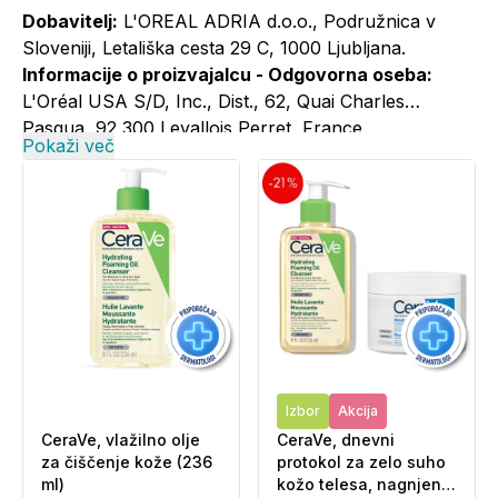
Dobavitelj:
L'OREAL ADRIA d.o.o., Podružnica v
Sloveniji, Letališka cesta 29 C, 1000 Ljubljana.
Informacije o proizvajalcu - Odgovorna oseba:
L'Oréal USA S/D, Inc., Dist., 62, Quai Charles
Pasqua, 92 300 Levallois Perret, France
Pokaži več
Informacije o proizvajalcu - Elektronski kontaktni
naslov:
+386 1 5800 981; cerave@si.oaccare.com;
cena je obračunana po ceniku operaterja//
www.cerave.si
Izbor
Akcija
CeraVe, vlažilno olje
CeraVe, dnevni
za čiščenje kože (236
protokol za zelo suho
ml)
kožo telesa, nagnjeno