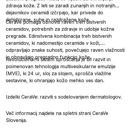
zdravja kože. Z leti se zaradi zunanjih in notranjih
dejavnikov ceramidi izčrpajo, kar privede do
dehidrirane, suhe in razdražene kože.
CeraVe pomaga obnoviti raven treh bistvenih
ceramidov, potrebnih za zdravje in udobje kožne
pregrade. Edinstvena kombinacija treh bistvenih
ceramidov, ki nadomestijo ceramide v koži,
odpravljajo znake suhosti, povečujejo raven vlažnosti
in obnavljajo pregradno funkcijo kože.
Revolucionarni sistem sproščanja je bil razvit in
poimenovan tehnologija multivesikularne emulzije
(MVE), ki 24 ur, sloj za slojem, sprošča vlažilne
sestavine, ki ohranjajo kožo mehko ves dan.
Izdelki CeraVe: razviti s sodelovanjem dermatologov.
Več informacij najdete na spletni strani
CeraVe
Slovenija.