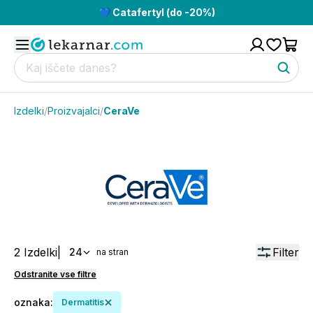
💙 Catafertyl (do -20%)
Izdelki
/
Proizvajalci
/
CeraVe
2
Izdelki
|
Filter
24
na stran
Odstranite vse filtre
oznaka
:
Dermatitis