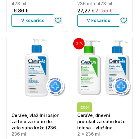
ml)
473 ml
kožo - losjon + refill
236 ml + 473 ml
(236 ml + 473 ml)
16,86 €
27,27 €
21,55 €
V košarico
V košarico
Izbor
CeraVe, vlažilni losjon
CeraVe, dnevni
za telo za suho do
protokol za suho kožo
zelo suho kožo (236
telesa - vlažilna
ml)
236 ml
čistilna emulzija in
2 x 236 ml