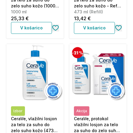
zelo suho kožo (1000
zelo suho kožo - Refill
ml)
1000 ml
(473 ml)
473 ml (Refill)
25,33 €
13,42 €
V košarico
V košarico
Izbor
Akcija
CeraVe, vlažilni losjon
CeraVe, protokol
za telo za suho do
vlažilni losjon za telo
zelo suho kožo (473
za suho do zelo suho