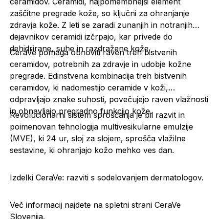
ceramidov. Ceramidi, najpomembnejši element
zaščitne pregrade kože, so ključni za ohranjanje
zdravja kože. Z leti se zaradi zunanjih in notranjih
dejavnikov ceramidi izčrpajo, kar privede do
dehidrirane, suhe in razdražene kože.
CeraVe pomaga obnoviti raven treh bistvenih
ceramidov, potrebnih za zdravje in udobje kožne
pregrade. Edinstvena kombinacija treh bistvenih
ceramidov, ki nadomestijo ceramide v koži,
odpravljajo znake suhosti, povečujejo raven vlažnosti
in obnavljajo pregradno funkcijo kože.
Revolucionarni sistem sproščanja je bil razvit in
poimenovan tehnologija multivesikularne emulzije
(MVE), ki 24 ur, sloj za slojem, sprošča vlažilne
sestavine, ki ohranjajo kožo mehko ves dan.
Izdelki CeraVe: razviti s sodelovanjem dermatologov.
Več informacij najdete na spletni strani
CeraVe
Slovenija.