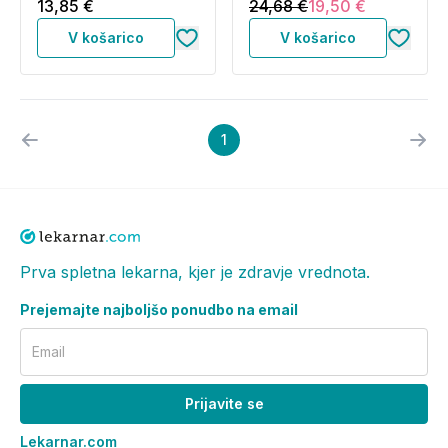
vlažilni losjon (2 x 236
13,85 €
24,68 €
19,50 €
ml)
V košarico
V košarico
1
Prva spletna lekarna, kjer je zdravje vrednota.
Prejemajte najboljšo ponudbo na email
Email
Prijavite se
Lekarnar.com