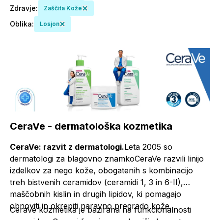
Zdravje
:
Zaščita Kože
Oblika
:
Losjon
CeraVe - dermatološka kozmetika
CeraVe: razvit z dermatologi.
Leta 2005 so
dermatologi za blagovno znamkoCeraVe razvili linijo
izdelkov za nego kože, obogatenih s kombinacijo
treh bistvenih ceramidov (ceramidi 1, 3 in 6-II),
maščobnih kislin in drugih lipidov, ki pomagajo
obnoviti in okrepiti naravno pregrado kože.
CeraVe kozmetika je bazirana na funkcionalnosti