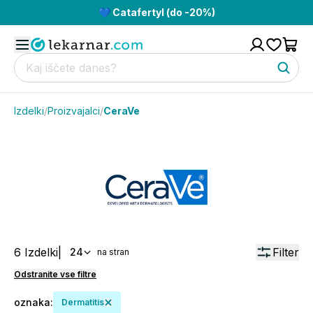
💙 Catafertyl (do -20%)
Izdelki
/
Proizvajalci
/
CeraVe
6
Izdelki
|
Filter
24
na stran
Odstranite vse filtre
oznaka
:
Dermatitis