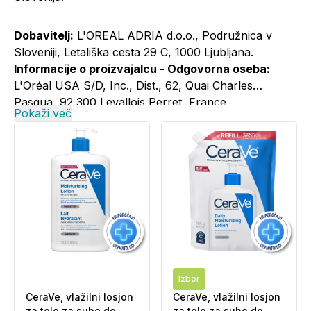
Dobavitelj:
L'OREAL ADRIA d.o.o., Podružnica v
Sloveniji, Letališka cesta 29 C, 1000 Ljubljana.
Informacije o proizvajalcu - Odgovorna oseba:
L'Oréal USA S/D, Inc., Dist., 62, Quai Charles
Pasqua, 92 300 Levallois Perret, France
Pokaži več
Informacije o proizvajalcu - Elektronski kontaktni
naslov:
+386 1 5800 981; cerave@si.oaccare.com;
cena je obračunana po ceniku operaterja//
www.cerave.si
Izbor
CeraVe, vlažilni losjon
CeraVe, vlažilni losjon
za telo za suho do
za telo za suho do