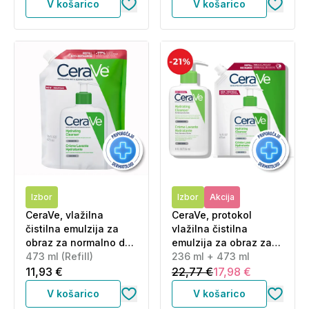
V košarico
V košarico
Izbor
Izbor
Akcija
CeraVe, vlažilna
CeraVe, protokol
čistilna emulzija za
vlažilna čistilna
obraz za normalno do
emulzija za obraz za
suho kožo - Refill (473
473 ml (Refill)
normalno do suho
236 ml + 473 ml
ml)
kožo - Refill (236 ml +
11,93 €
22,77 €
17,98 €
473 ml)
V košarico
V košarico