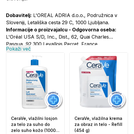
Dobavitelj:
L'OREAL ADRIA d.o.o., Podružnica v
Sloveniji, Letališka cesta 29 C, 1000 Ljubljana.
Informacije o proizvajalcu - Odgovorna oseba:
L'Oréal USA S/D, Inc., Dist., 62, Quai Charles
Pasqua, 92 300 Levallois Perret, France
Pokaži več
Informacije o proizvajalcu - Elektronski kontaktni
naslov:
+386 1 5800 981; cerave@si.oaccare.com;
cena je obračunana po ceniku operaterja//
www.cerave.si
CeraVe, vlažilni losjon
CeraVe, vlažilna krema
za telo za suho do
za obraz in telo - Refill
zelo suho kožo (1000
(454 g)