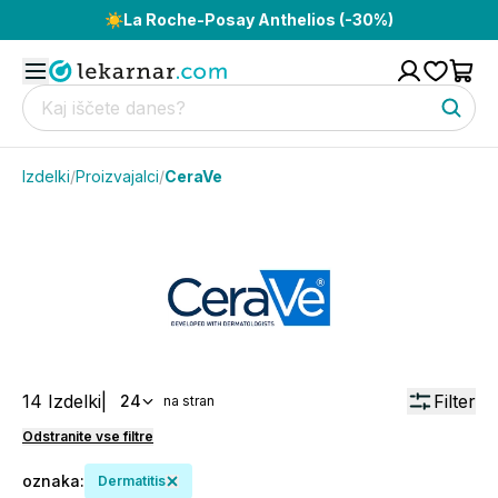
☀️
La Roche-Posay Anthelios (-30%)
Izdelki
/
Proizvajalci
/
CeraVe
14
Izdelki
|
Filter
24
na stran
Odstranite vse filtre
oznaka
:
Dermatitis