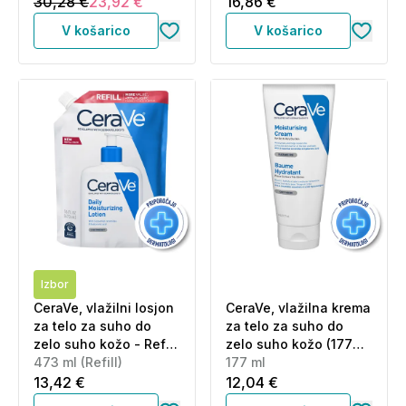
30,28 €
23,92 €
16,86 €
V košarico
V košarico
Izbor
CeraVe, vlažilni losjon
CeraVe, vlažilna krema
za telo za suho do
za telo za suho do
zelo suho kožo - Refill
zelo suho kožo (177
(473 ml)
473 ml (Refill)
ml)
177 ml
13,42 €
12,04 €