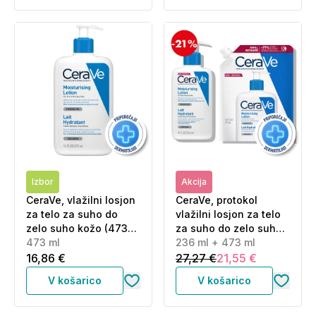
Izbor
Akcija
CeraVe, vlažilni losjon
CeraVe, protokol
za telo za suho do
vlažilni losjon za telo
zelo suho kožo (473
za suho do zelo suho
ml)
473 ml
kožo - losjon + refill
236 ml + 473 ml
(236 ml + 473 ml)
16,86 €
27,27 €
21,55 €
V košarico
V košarico