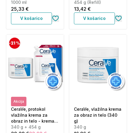
ml)
1000 ml
454 g (Refill)
25,33 €
13,42 €
V košarico
V košarico
Akcija
CeraVe, protokol
CeraVe, vlažilna krema
vlažilna krema za
za obraz in telo (340
obraz in telo - krema +
g)
refill (340 g + 454 g)
340 g + 454 g
340 g