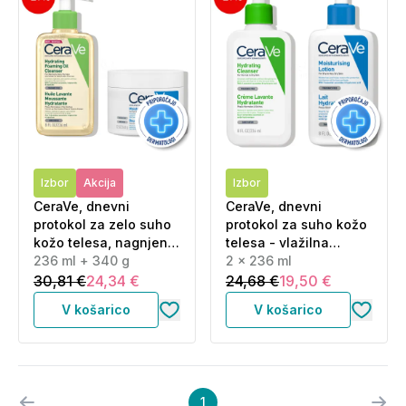
Izbor
Akcija
Izbor
CeraVe, dnevni
CeraVe, dnevni
protokol za zelo suho
protokol za suho kožo
kožo telesa, nagnjeno
telesa - vlažilna
k atopiji - olje in krema
236 ml + 340 g
čistilna emulzija in
2 x 236 ml
za telo (236 ml + 340
vlažilni losjon (2 x 236
30,81 €
24,34 €
24,68 €
19,50 €
g)
ml)
V košarico
V košarico
1