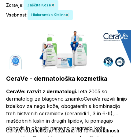
Zdravje
:
Zaščita Kože
Vsebnost
:
Hialuronska Kislina
CeraVe - dermatološka kozmetika
CeraVe: razvit z dermatologi.
Leta 2005 so
dermatologi za blagovno znamkoCeraVe razvili linijo
izdelkov za nego kože, obogatenih s kombinacijo
treh bistvenih ceramidov (ceramidi 1, 3 in 6-II),
maščobnih kislin in drugih lipidov, ki pomagajo
obnoviti in okrepiti naravno pregrado kože.
CeraVe kozmetika je bazirana na funkcionalnosti