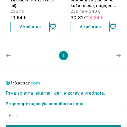
ml)
kožo telesa, nagnjeno
236 ml
k atopiji - olje in krema
236 ml + 340 g
za telo (236 ml + 340
13,94 €
30,81 €
24,34 €
g)
V košarico
V košarico
1
Prva spletna lekarna, kjer je zdravje vrednota.
Prejemajte najboljšo ponudbo na email
Email