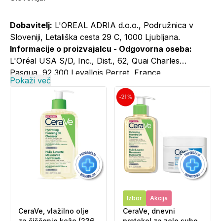
Dobavitelj:
L'OREAL ADRIA d.o.o., Podružnica v
Sloveniji, Letališka cesta 29 C, 1000 Ljubljana.
Informacije o proizvajalcu - Odgovorna oseba:
L'Oréal USA S/D, Inc., Dist., 62, Quai Charles
Pasqua, 92 300 Levallois Perret, France
Pokaži več
Informacije o proizvajalcu - Elektronski kontaktni
naslov:
+386 1 5800 981; cerave@si.oaccare.com;
cena je obračunana po ceniku operaterja//
www.cerave.si
Izbor
Akcija
CeraVe, vlažilno olje
CeraVe, dnevni
za čiščenje kože (236
protokol za zelo suho