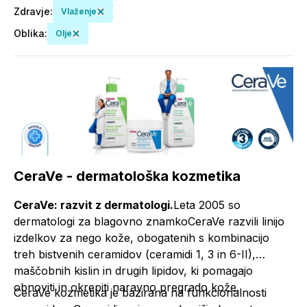
Zdravje
:
Vlaženje
Oblika
:
Olje
CeraVe - dermatološka kozmetika
CeraVe: razvit z dermatologi.
Leta 2005 so
dermatologi za blagovno znamkoCeraVe razvili linijo
izdelkov za nego kože, obogatenih s kombinacijo
treh bistvenih ceramidov (ceramidi 1, 3 in 6-II),
maščobnih kislin in drugih lipidov, ki pomagajo
obnoviti in okrepiti naravno pregrado kože.
CeraVe kozmetika je bazirana na funkcionalnosti