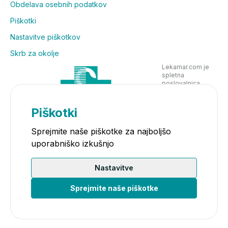
Obdelava osebnih podatkov
Piškotki
Nastavitve piškotkov
Skrb za okolje
Lekarnar.com je
spletna
poslovalnica
Lekarne Nove
Poljane in posluje
v skladu z
Piškotki
zakonodajo
Sprejmite naše piškotke za najboljšo
uporabniško izkušnjo
Nastavitve
Sprejmite naše piškotke