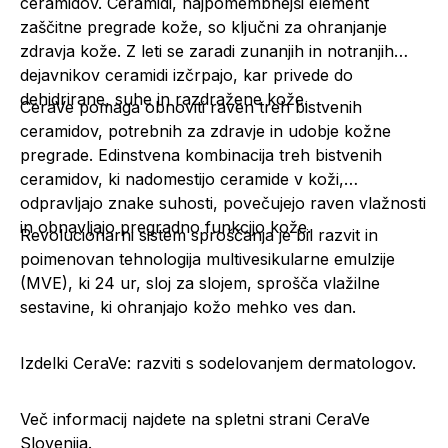
ceramidov. Ceramidi, najpomembnejši element
zaščitne pregrade kože, so ključni za ohranjanje
zdravja kože. Z leti se zaradi zunanjih in notranjih
dejavnikov ceramidi izčrpajo, kar privede do
dehidrirane, suhe in razdražene kože.
CeraVe pomaga obnoviti raven treh bistvenih
ceramidov, potrebnih za zdravje in udobje kožne
pregrade. Edinstvena kombinacija treh bistvenih
ceramidov, ki nadomestijo ceramide v koži,
odpravljajo znake suhosti, povečujejo raven vlažnosti
in obnavljajo pregradno funkcijo kože.
Revolucionarni sistem sproščanja je bil razvit in
poimenovan tehnologija multivesikularne emulzije
(MVE), ki 24 ur, sloj za slojem, sprošča vlažilne
sestavine, ki ohranjajo kožo mehko ves dan.
Izdelki CeraVe: razviti s sodelovanjem dermatologov.
Več informacij najdete na spletni strani
CeraVe
Slovenija.