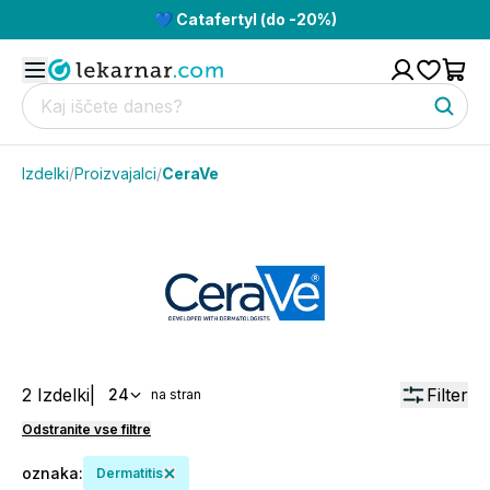
💙 Catafertyl (do -20%)
Izdelki
/
Proizvajalci
/
CeraVe
2
Izdelki
|
Filter
24
na stran
Odstranite vse filtre
oznaka
:
Dermatitis