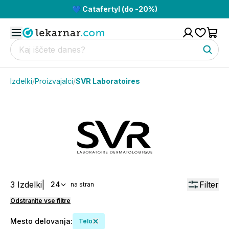
💙 Catafertyl (do -20%)
Izdelki
/
Proizvajalci
/
SVR Laboratoires
3
Izdelki
|
Filter
24
na stran
Odstranite vse filtre
Mesto delovanja
:
Telo