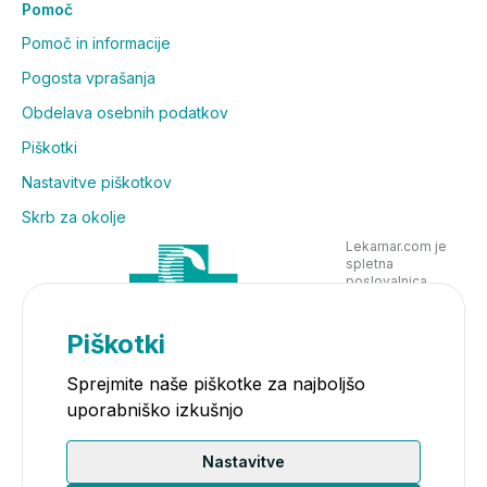
Pomoč
Pomoč in informacije
Pogosta vprašanja
Obdelava osebnih podatkov
Piškotki
Nastavitve piškotkov
Skrb za okolje
Lekarnar.com je
spletna
poslovalnica
Lekarne Nove
Poljane in posluje
v skladu z
Piškotki
zakonodajo
Sprejmite naše piškotke za najboljšo
uporabniško izkušnjo
Nastavitve