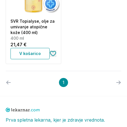
SVR Topialyse, olje za
umivanje atopične
kože (400 ml)
400 ml
21,47 €
V košarico
1
Prva spletna lekarna, kjer je zdravje vrednota.