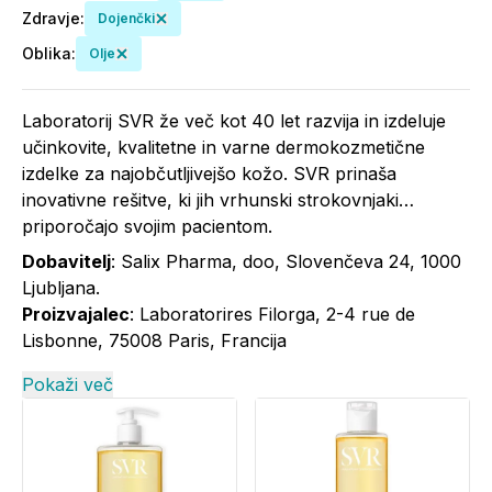
Zdravje
:
Dojenčki
Oblika
:
Olje
Laboratorij SVR že več kot 40 let razvija in izdeluje
učinkovite, kvalitetne in varne dermokozmetične
izdelke za najobčutljivejšo kožo. SVR prinaša
inovativne rešitve, ki jih vrhunski strokovnjaki
priporočajo svojim pacientom.
Dobavitelj
: Salix Pharma, doo, Slovenčeva 24, 1000
Ljubljana.
Proizvajalec
: Laboratorires Filorga, 2-4 rue de
Lisbonne, 75008 Paris, Francija
Pokaži več