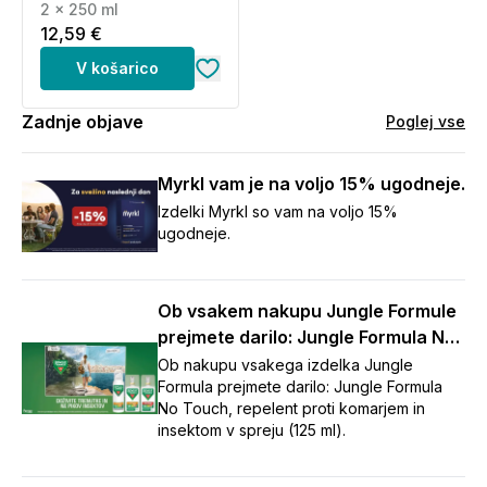
250 ml)
2 x 250 ml
12,59 €
V košarico
Zadnje objave
Poglej vse
Myrkl vam je na voljo 15% ugodneje.
Izdelki Myrkl so vam na voljo 15%
ugodneje.
Ob vsakem nakupu Jungle Formule
prejmete darilo: Jungle Formula No
Touch repelent (125 ml)
Ob nakupu vsakega izdelka Jungle
Formula prejmete darilo: Jungle Formula
No Touch, repelent proti komarjem in
insektom v spreju (125 ml).