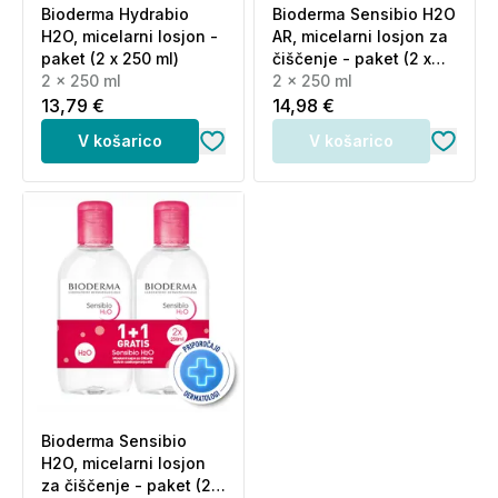
Bioderma Hydrabio
Bioderma Sensibio H2O
H2O, micelarni losjon -
AR, micelarni losjon za
paket (2 x 250 ml)
čiščenje - paket (2 x
2 x 250 ml
250 ml)
2 x 250 ml
13,79 €
14,98 €
V košarico
V košarico
Bioderma Sensibio
H2O, micelarni losjon
za čiščenje - paket (2 x