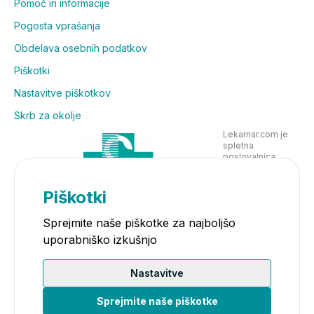
Pomoč in informacije
Pogosta vprašanja
Obdelava osebnih podatkov
Piškotki
Nastavitve piškotkov
Skrb za okolje
Lekarnar.com je
spletna
poslovalnica
Lekarne Nove
Poljane in posluje
v skladu z
Piškotki
zakonodajo
Sprejmite naše piškotke za najboljšo
uporabniško izkušnjo
Nastavitve
Sprejmite naše piškotke