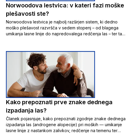
Norwoodova lestvica: v kateri fazi moške
plešavosti ste?
Norwoodova lestvica je najbolj razširjen sistem, ki dedno
moško plešavost razvršča v sedem stopenj – od blagega
umikanja lasne linije do napredovalega redčenja las – ter tako
pomaga prepoznati, v kateri fazi izpadanja las se nekdo
nahaja, in spremljati spremembe skozi čas.
Kako prepoznati prve znake dednega
izpadanja las?
Članek pojasnjuje, kako prepoznati zgodnje znake dednega
izpadanja las (androgene alopecije) pri moških — umikanje
lasne linije z nastankom zalivkov, redčenje na temenu ter