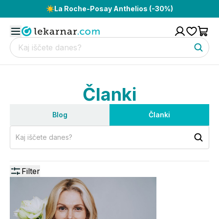
☀️
La Roche-Posay Anthelios (-30%)
Članki
Blog
Članki
Kaj iščete danes?
Filter