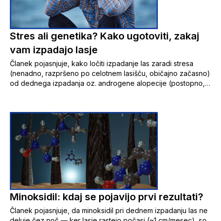
Stres ali genetika? Kako ugotoviti, zakaj
vam izpadajo lasje
Članek pojasnjuje, kako ločiti izpadanje las zaradi stresa
(nenadno, razpršeno po celotnem lasišču, običajno začasno)
od dednega izpadanja oz. androgene alopecije (postopno, z
zalivki in redčenjem na temenu, dolgotrajno), pri čemer je za
izbiro pravega pristopa ključno najprej ugotoviti dejanski
vzrok.
Minoksidil: kdaj se pojavijo prvi rezultati?
Članek pojasnjuje, da minoksidil pri dednem izpadanju las ne
deluje čez noč — ker lasje rastejo počasi (~1 cm/mesec), so