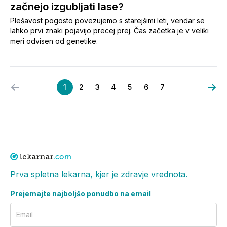
začnejo izgubljati lase?
Plešavost pogosto povezujemo s starejšimi leti, vendar se
lahko prvi znaki pojavijo precej prej. Čas začetka je v veliki
meri odvisen od genetike.
1
2
3
4
5
6
7
Prva spletna lekarna, kjer je zdravje vrednota.
Prejemajte najboljšo ponudbo na email
Email