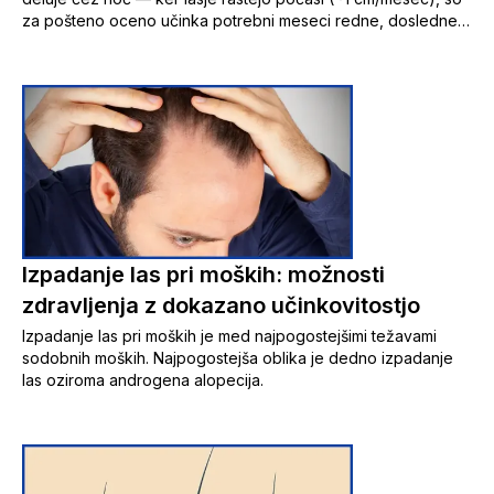
za pošteno oceno učinka potrebni meseci redne, dosledne
uporabe, rezultati pa se med posamezniki razlikujejo.
Izpadanje las pri moških: možnosti
zdravljenja z dokazano učinkovitostjo
Izpadanje las pri moških je med najpogostejšimi težavami
sodobnih moških. Najpogostejša oblika je dedno izpadanje
las oziroma androgena alopecija.