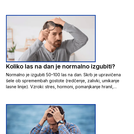
tanjšanje in izgubo volumna las — in poudarja, da je te
postopne spremembe pomembno opaziti zgodaj, saj je
zdravljenje uspešnejše, dokler so lasni mešički še aktivni.
Koliko las na dan je normalno izgubiti?
Normalno je izgubiti 50–100 las na dan. Skrb je upravičena
šele ob spremembah gostote (redčenje, zalivki, umikanje
lasne linije). Vzroki: stres, hormoni, pomanjkanje hranil,
zdravila, dednost. Ob opaznih spremembah se posvetuj z
zdravnikom ali farmacevtom.