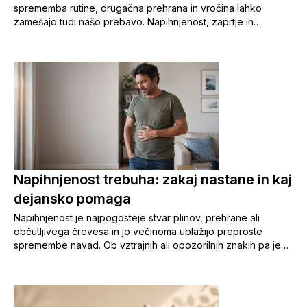
sprememba rutine, drugačna prehrana in vročina lahko
zamešajo tudi našo prebavo. Napihnjenost, zaprtje in
potovalna driska so med dopustom pogosti nezaželeni
spremljevalci. V članku smo zbrali sedem preprostih
nasvetov, s katerimi boste tudi na poti poskrbeli za urejeno
prebavo in brezskrben oddih. 🌞
Napihnjenost trebuha: zakaj nastane in kaj
dejansko pomaga
Napihnjenost je najpogosteje stvar plinov, prehrane ali
občutljivega črevesa in jo večinoma ublažijo preproste
spremembe navad. Ob vztrajnih ali opozorilnih znakih pa je
varneje čim prej k zdravniku kot samozdravljenje.