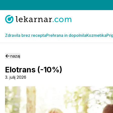
Zdravila brez recepta
Prehrana in dopolnila
Kozmetika
Pri
nazaj
Elotrans (-10%)
3. julij 2026