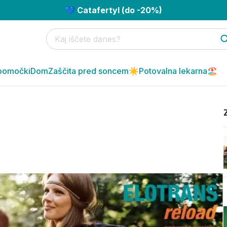
💙 Catafertyl (do -20%)
pomočki
Dom
Zaščita pred soncem☀️
Potovalna lekarna🏖️