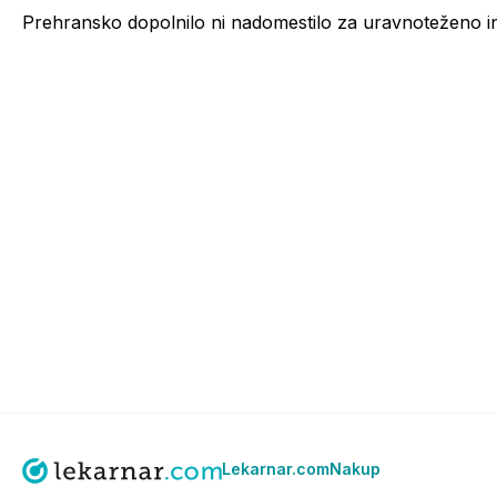
Prehransko dopolnilo ni nadomestilo za uravnoteženo i
Lekarnar.com
Nakup