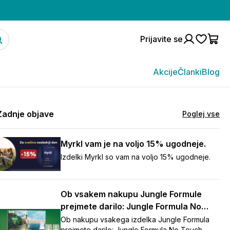
Prijavite se
Akcije
Članki
Blog
Zadnje objave
Poglej vse
Myrkl vam je na voljo 15% ugodneje.
Izdelki Myrkl so vam na voljo 15% ugodneje.
Ob vsakem nakupu Jungle Formule
prejmete darilo: Jungle Formula No
Touch repelent (125 ml)
Ob nakupu vsakega izdelka Jungle Formula
prejmete darilo: Jungle Formula No Touch,