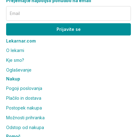
Prejemajte najboljšo ponudbo na email
Email
Prijavite se
Lekarnar.com
O lekarni
Kje smo?
Oglaševanje
Nakup
Pogoji poslovanja
Plačilo in dostava
Postopek nakupa
Možnosti prihranka
Odstop od nakupa
Pomoč