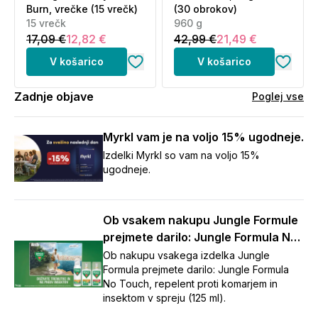
Burn, vrečke (15 vrečk)
(30 obrokov)
15 vrečk
960 g
17,09 €
12,82 €
42,99 €
21,49 €
V košarico
V košarico
Zadnje objave
Poglej vse
Myrkl vam je na voljo 15% ugodneje.
Izdelki Myrkl so vam na voljo 15%
ugodneje.
Ob vsakem nakupu Jungle Formule
prejmete darilo: Jungle Formula No
Touch repelent (125 ml)
Ob nakupu vsakega izdelka Jungle
Formula prejmete darilo: Jungle Formula
No Touch, repelent proti komarjem in
insektom v spreju (125 ml).