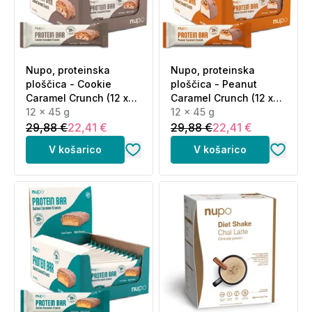
Nupo, proteinska
Nupo, proteinska
ploščica - Cookie
ploščica - Peanut
Caramel Crunch (12 x
Caramel Crunch (12 x
45 g)
12 x 45 g
45 g)
12 x 45 g
29,88 €
22,41 €
29,88 €
22,41 €
V košarico
V košarico