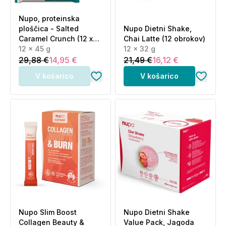
Nupo, proteinska
ploščica - Salted
Nupo Dietni Shake,
Caramel Crunch (12 x
Chai Latte (12 obrokov)
45 g)
12 x 45 g
12 x 32 g
29,88 €
14,95 €
21,49 €
16,12 €
V košarico
V košarico
Nupo Slim Boost
Nupo Dietni Shake
Collagen Beauty &
Value Pack, Jagoda