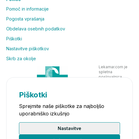
Pomoč in informacije
Pogosta vprašanja
Obdelava osebnih podatkov
Piškotki
Nastavitve piškotkov
Skrb za okolje
Lekarnar.com je
spletna
poslovalnica
Lekarne Nove
Poljane in posluje
v skladu z
Piškotki
zakonodajo
Sprejmite naše piškotke za najboljšo
uporabniško izkušnjo
Nastavitve