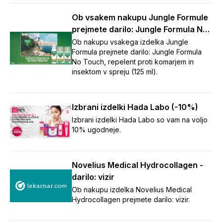
Ob vsakem nakupu Jungle Formule
prejmete darilo: Jungle Formula No
Touch repelent (125 ml)
Ob nakupu vsakega izdelka Jungle
Formula prejmete darilo: Jungle Formula
No Touch, repelent proti komarjem in
insektom v spreju (125 ml).
Izbrani izdelki Hada Labo (-10%)
Izbrani izdelki Hada Labo so vam na voljo
10% ugodneje.
Novelius Medical Hydrocollagen -
darilo: vizir
Ob nakupu izdelka Novelius Medical
Hydrocollagen prejmete darilo: vizir.