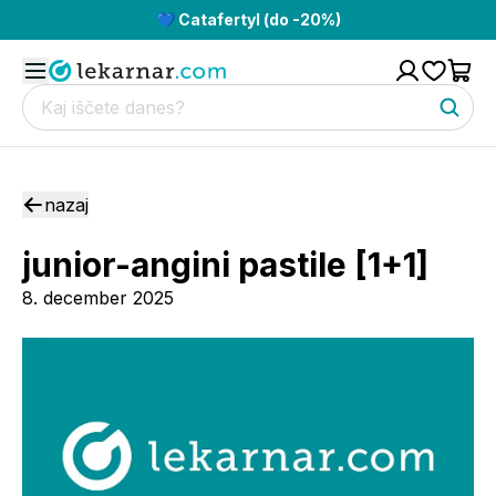
💙 Catafertyl (do -20%)
nazaj
junior-angini pastile [1+1]
8. december 2025