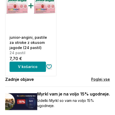
junior-angini, pastile
za otroke z okusom
jagode (24 pastil)
24 pastil
7,70 €
V košarico
Zadnje objave
Poglej vse
Myrkl vam je na voljo 15% ugodneje.
Izdelki Myrkl so vam na voljo 15%
ugodneje.