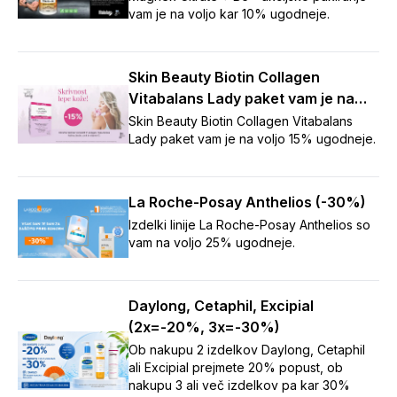
vam je na voljo kar 10% ugodneje.
Skin Beauty Biotin Collagen
Vitabalans Lady paket vam je na
voljo 15% ugodneje.
Skin Beauty Biotin Collagen Vitabalans
Lady paket vam je na voljo 15% ugodneje.
La Roche-Posay Anthelios (-30%)
Izdelki linije La Roche-Posay Anthelios so
vam na voljo 25% ugodneje.
Daylong, Cetaphil, Excipial
(2x=-20%, 3x=-30%)
Ob nakupu 2 izdelkov Daylong, Cetaphil
ali Excipial prejmete 20% popust, ob
nakupu 3 ali več izdelkov pa kar 30%