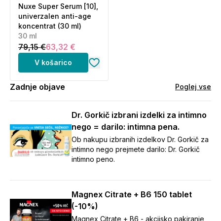
Nuxe Super Serum [10],
univerzalen anti-age
koncentrat (30 ml)
30 ml
79,15 €
63,32 €
V košarico
Zadnje objave
Poglej vse
Dr. Gorkič izbrani izdelki za intimno
nego = darilo: intimna pena.
Ob nakupu izbranih izdelkov Dr. Gorkič za
intimno nego prejmete darilo: Dr. Gorkič
intimno peno.
Magnex Citrate + B6 150 tablet
(-10%)
Magnex Citrate + B6 - akcijsko pakiranje