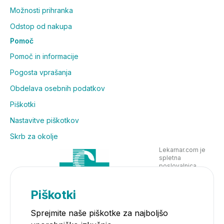
Možnosti prihranka
Odstop od nakupa
Pomoč
Pomoč in informacije
Pogosta vprašanja
Obdelava osebnih podatkov
Piškotki
Nastavitve piškotkov
Skrb za okolje
Lekarnar.com je
spletna
poslovalnica
Lekarne Nove
Poljane in posluje
v skladu z
Piškotki
zakonodajo
Sprejmite naše piškotke za najboljšo