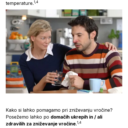
1,4
temperature.
Kako si lahko pomagamo pri zniževanju vročine?
Posežemo lahko po
domačih ukrepih in / ali
1,4
zdravilih za zniževanje vročine
.