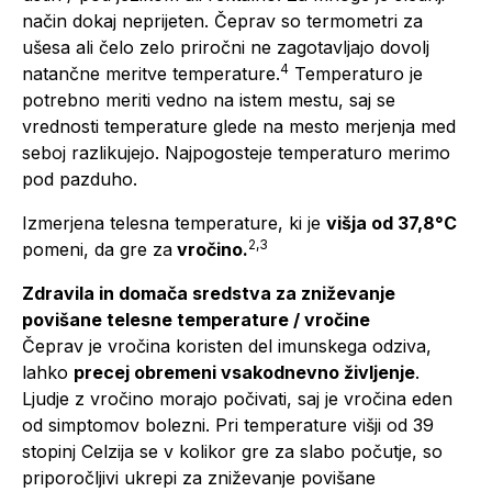
način dokaj neprijeten. Čeprav so termometri za
ušesa ali čelo zelo priročni ne zagotavljajo dovolj
4
natančne meritve temperature.
Temperaturo je
potrebno meriti vedno na istem mestu, saj se
vrednosti temperature glede na mesto merjenja med
seboj razlikujejo. Najpogosteje temperaturo merimo
pod pazduho.
Izmerjena telesna temperature, ki je
višja od 37,8
°
C
2,3
pomeni, da gre za
vročino.
Zdravila in domača sredstva za zniževanje
povišane telesne temperature / vročine
Čeprav je vročina koristen del imunskega odziva,
lahko
precej obremeni vsakodnevno življenje
.
Ljudje z vročino morajo počivati, saj je vročina eden
od simptomov bolezni. Pri temperature višji od 39
stopinj Celzija se v kolikor gre za slabo počutje, so
priporočljivi ukrepi za zniževanje povišane