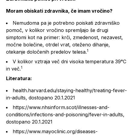
Moram obiskati zdravnika, če imam vročino?
Nemudoma pa je potrebno poiskati zdravniško
pomoč, v kolikor vročino spremljajo še drugi
simptomi kot na primer: krči, zmedenost, nezavest,
močne bolečine, otrdel vrat, oteženo dihanje,
1
otekanje določenih predelov telesa.
V kolikor vztraja več dni visoka temperatura 39°C
1
in več.
Literatura:
health.harvard.edu/staying-healthy/treating-fever-
in-adults, dostopano 20.1.2021
https://www.nhsinform.scot/illnesses-and-
conditions/infections-and-poisoning/fever-in-adults,
dostopano 20.1.2021
https://www.mayoclinic.org/diseases-