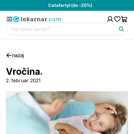
💙 Catafertyl (do -20%)
nazaj
Vročina.
2. februar 2021