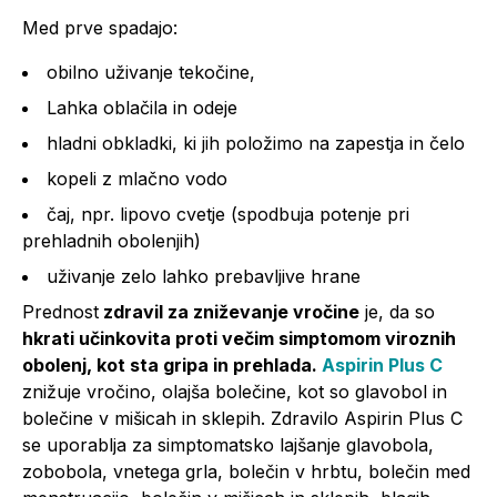
Med prve spadajo:
obilno uživanje tekočine,
Lahka oblačila in odeje
hladni obkladki, ki jih položimo na zapestja in čelo
kopeli z mlačno vodo
čaj, npr. lipovo cvetje (spodbuja potenje pri
prehladnih obolenjih)
uživanje zelo lahko prebavljive hrane
Prednost
zdravil za zniževanje vročine
je, da so
hkrati učinkovita proti večim simptomom viroznih
obolenj, kot sta gripa in prehlada.
Aspirin Plus C
znižuje vročino, olajša bolečine, kot so glavobol in
bolečine v mišicah in sklepih. Zdravilo Aspirin Plus C
se uporablja za simptomatsko lajšanje glavobola,
zobobola, vnetega grla, bolečin v hrbtu, bolečin med