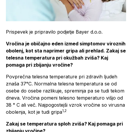
Prispevek je pripravilo podjetje Bayer d.o.o.
Vročina je običajno eden izmed simptomov viroznih
obolenj, kot sta naprimer gripa ali prehlad. Zakaj se
telesna temperatura pri okužbah zviša? Kaj
pomaga pri zbijanju vročine?
Povprečna telesna temperature pri zdravih ljudeh
znaša 37°C. Normalna telesna temperatura se od
osebe do osebe razlikuje, spreminja pa se tudi tekom
dneva. Vročina pomeni telesno temperaturo višjo od
38 ° C ali več. Najpogostejši vzrok vročine so virusna
1,2
obolenja, kot je tudi gripa
Zakaj se temperatura sploh zviša? Kaj pomaga pri
zbijanju vročine?