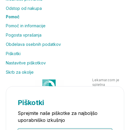
Odstop od nakupa
Pomoč
Pomoč in informacije
Pogosta vprašanja
Obdelava osebnih podatkov
Piškotki
Nastavitve piškotkov
Skrb za okolje
Lekarnar.com je
spletna
poslovalnica
Lekarne Nove
Poljane in posluje
Piškotki
v skladu z
zakonodajo
Sprejmite naše piškotke za najboljšo
uporabniško izkušnjo