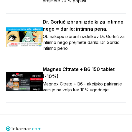
prejmete 20 % popust.
Dr. Gorkič izbrani izdelki za intimno
nego = darilo: intimna pena.
Ob nakupu izbranih izdelkov Dr. Gorkič za
intimno nego prejmete darilo: Dr. Gorkič
intimno peno.
Magnex Citrate + B6 150 tablet
(-10%)
Magnex Citrate + B6 - akcijsko pakiranje
vam je na voljo kar 10% ugodneje.