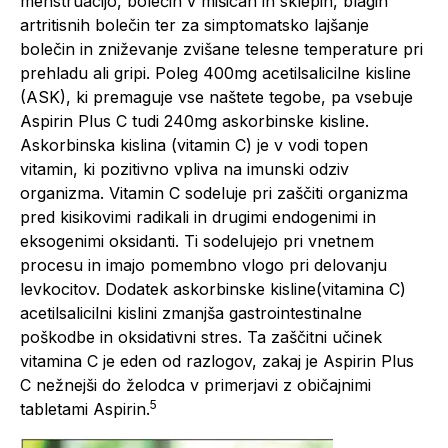
menstruacijo, bolečin v mišicah in sklepih, blagih
artritisnih bolečin ter za simptomatsko lajšanje
bolečin in zniževanje zvišane telesne temperature pri
prehladu ali gripi. Poleg 400mg acetilsalicilne kisline
(ASK), ki premaguje vse naštete tegobe, pa vsebuje
Aspirin Plus C tudi 240mg askorbinske kisline.
Askorbinska kislina (vitamin C) je v vodi topen
vitamin, ki pozitivno vpliva na imunski odziv
organizma. Vitamin C sodeluje pri zaščiti organizma
pred kisikovimi radikali in drugimi endogenimi in
eksogenimi oksidanti. Ti sodelujejo pri vnetnem
procesu in imajo pomembno vlogo pri delovanju
levkocitov. Dodatek askorbinske kisline(vitamina C)
acetilsalicilni kislini zmanjša gastrointestinalne
poškodbe in oksidativni stres. Ta zaščitni učinek
vitamina C je eden od razlogov, zakaj je Aspirin Plus
C nežnejši do želodca v primerjavi z običajnimi
5
tabletami Aspirin.