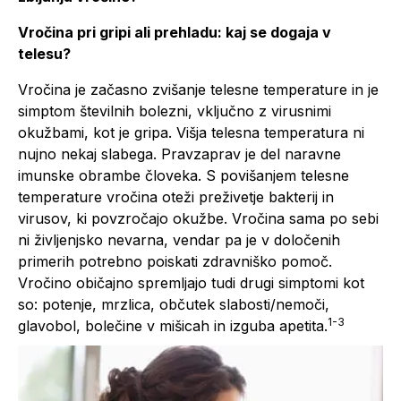
Vročina pri gripi ali prehladu: kaj se dogaja v
telesu?
Vročina je začasno zvišanje telesne temperature in je
simptom številnih bolezni, vključno z virusnimi
okužbami, kot je gripa. Višja telesna temperatura ni
nujno nekaj slabega. Pravzaprav je del naravne
imunske obrambe človeka. S povišanjem telesne
temperature vročina oteži preživetje bakterij in
virusov, ki povzročajo okužbe. Vročina sama po sebi
ni življenjsko nevarna, vendar pa je v določenih
primerih potrebno poiskati zdravniško pomoč.
Vročino običajno spremljajo tudi drugi simptomi kot
so: potenje, mrzlica, občutek slabosti/nemoči,
1-3
glavobol, bolečine v mišicah in izguba apetita.