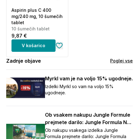
Aspirin plus C 400
mg/240 mg, 10 šumečih
tablet
10 šumečih tablet
9,87 €
V košarico
Zadnje objave
Poglej vse
Myrkl vam je na voljo 15% ugodneje.
Izdelki Myrkl so vam na voljo 15%
ugodneje.
Ob vsakem nakupu Jungle Formule
prejmete darilo: Jungle Formula No
Touch repelent (125 ml)
Ob nakupu vsakega izdelka Jungle
Formula prejmete darilo: Jungle Formula