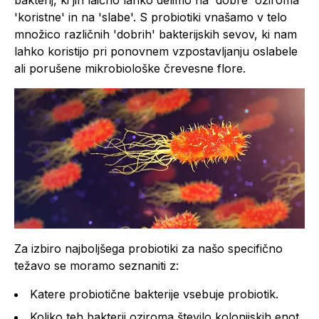
'koristne' in na 'slabe'. S probiotiki vnašamo v telo
množico različnih 'dobrih' bakterijskih sevov, ki nam
lahko koristijo pri ponovnem vzpostavljanju oslabele
ali porušene mikrobiološke črevesne flore.
Za izbiro najboljšega probiotiki za našo specifično
težavo se moramo seznaniti z:
Katere probiotične bakterije vsebuje probiotik.
Koliko teh bakterij oziroma število kolonijskih enot