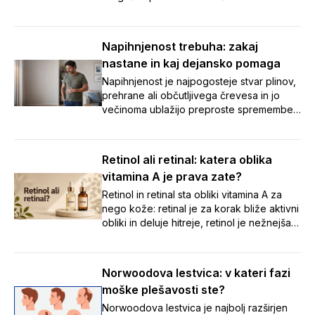
zamešajo tudi našo prebavo.
Napihnjenost, zaprtje in potovalna driska
so med dopustom pogosti nezaželeni
Napihnjenost trebuha: zakaj
spremljevalci. V članku smo zbrali sedem
nastane in kaj dejansko pomaga
preprostih nasvetov, s katerimi boste tudi
na poti poskrbeli za urejeno prebavo in
Napihnjenost je najpogosteje stvar plinov,
brezskrben oddih. 🌞
prehrane ali občutljivega črevesa in jo
večinoma ublažijo preproste spremembe
navad. Ob vztrajnih ali opozorilnih znakih
pa je varneje čim prej k zdravniku kot
samozdravljenje.
Retinol ali retinal: katera oblika
vitamina A je prava zate?
Retinol in retinal sta obliki vitamina A za
nego kože: retinal je za korak bliže aktivni
obliki in deluje hitreje, retinol je nežnejša
izhodiščna izbira. Preberite, katera je
prava za vašo kožo.
Norwoodova lestvica: v kateri fazi
moške plešavosti ste?
Norwoodova lestvica je najbolj razširjen