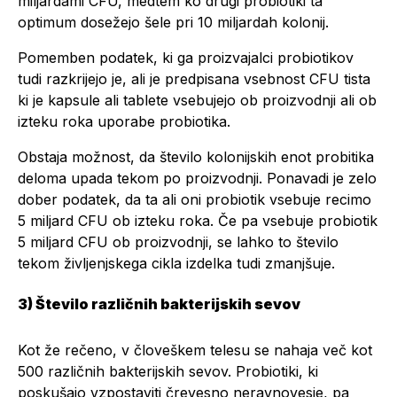
miljardami CFU, medtem ko drugi probiotiki ta
optimum dosežejo šele pri 10 miljardah kolonij.
Pomemben podatek, ki ga proizvajalci probiotikov
tudi razkrijejo je, ali je predpisana vsebnost CFU tista
ki je kapsule ali tablete vsebujejo ob proizvodnji ali ob
izteku roka uporabe probiotika.
Obstaja možnost, da število kolonijskih enot probitika
deloma upada tekom po proizvodnji. Ponavadi je zelo
dober podatek, da ta ali oni probiotik vsebuje recimo
5 miljard CFU ob izteku roka. Če pa vsebuje probiotik
5 miljard CFU ob proizvodnji, se lahko to število
tekom življenjskega cikla izdelka tudi zmanjšuje.
3) Število različnih bakterijskih sevov
Kot že rečeno, v človeškem telesu se nahaja več kot
500 različnih bakterijskih sevov. Probiotiki, ki
poskušajo vzpostaviti črevesno neravnovesje, pa