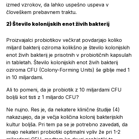
izmed vzrokov, da lahko uspešno uspeva v
človeškem prebavnem traktu.
2) Število kolonijskih enot živih bakterij
Proizvajalci probiotikov večkrat povdarjajo koliko
miljard bakterij oziroma kolikšno je število kolonijskih
enot živih bakterij je prisotnih v probiotičnih kapsulah
in tabletah. Število kolonijskih enot živih bakterij
oziroma CFU (Colony-Forming Units) še giblje med 1
in 10 miljardami.
Ali to pomeni, da je probiotik z 10 miljardami CFU
boljši kot tisti z 1 miljardo CFU?
Ne nujno. Res je, da nekatere klinične študije (4)
nakazujejo, da je večja količina kolonij bakterijskih
kultur boljša. Pri tem pa se je potrebno zavedati, da
imajo nekateri probiotiki optimalni vpliv že pri 1-2