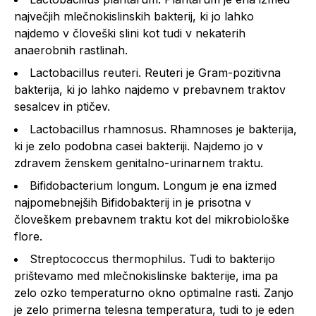
največjih mlečnokislinskih bakterij, ki jo lahko
najdemo v človeški slini kot tudi v nekaterih
anaerobnih rastlinah.
Lactobacillus reuteri.
Reuteri je Gram-pozitivna
bakterija, ki jo lahko najdemo v prebavnem traktov
sesalcev in ptičev.
Lactobacillus rhamnosus.
Rhamnoses je bakterija,
ki je zelo podobna c
asei
bakteriji. Najdemo jo v
zdravem ženskem genitalno-urinarnem traktu.
Bifidobacterium longum.
Longum je ena izmed
najpomebnejših Bifidobakterij in je prisotna v
človeškem prebavnem traktu kot del mikrobiološke
flore.
Streptococcus thermophilus.
Tudi to bakterijo
prištevamo med mlečnokislinske bakterije, ima pa
zelo ozko temperaturno okno optimalne rasti. Zanjo
je zelo primerna telesna temperatura, tudi to je eden