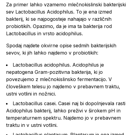
Za primer lahko vzamemo mlečnokislinski bakterijski
sev
Lactobacillu
s
Acidophilus
. To je ena izmed
bakterij, ki se najpogosteje nahajajo v različnih
probiotikih. Opazimo, da je ima ta bakterija rod
Lactobacillus
in vrsto
acidophilus
.
Spodaj najdete okvirne opise sedmih bakterijskih
sevov, ki jih lahko najdemo v probiotikih:
Lactobacillus acidophilus. Acidophilus je
nepatogena Gram-pozitivna bakterija, ki jo
povezujemo z mlečnokislinsko fermentacijo. V
človeškem telesu jo najdemo v prebavnem traktu,
ustni votlini in nožnici.
Lactobacillus casei.
Casei naj bi dopolnjevala rasti
Acidophilus bakterij, lahko preživi v širokem pH in
temperaturnem spektru. Najdemo jo v prebavnem
traktu in v ustni votlini.
Lactobacillus plantarum.
Plantarum je ena izmed