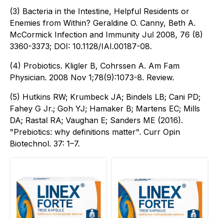
(3) Bacteria in the Intestine, Helpful Residents or
Enemies from Within? Geraldine O. Canny, Beth A.
McCormick Infection and Immunity Jul 2008, 76 (8)
3360-3373; DOI: 10.1128/IAI.00187-08.
(4) Probiotics. Kligler B, Cohrssen A. Am Fam
Physician. 2008 Nov 1;78(9):1073-8. Review.
(5) Hutkins RW; Krumbeck JA; Bindels LB; Cani PD;
Fahey G Jr.; Goh YJ; Hamaker B; Martens EC; Mills
DA; Rastal RA; Vaughan E; Sanders ME (2016).
"Prebiotics: why definitions matter". Curr Opin
Biotechnol. 37: 1–7.