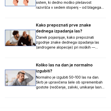
sistem, ki dedno moško plešavost
razvršča v sedem stopenj – od blagega
umikanja lasne linije do napredovalega
redčenja las – ter tako pomaga
prepoznati, v kateri fazi izpadanja las se
Kako prepoznati prve znake
nekdo nahaja, in spremljati spremembe
dednega izpadanja las?
skozi čas.
Članek pojasnjuje, kako prepoznati
zgodnje znake dednega izpadanja las
(androgene alopecije) pri moških —
umikanje lasne linije z nastankom zalivkov,
redčenje na temenu ter tanjšanje in izgubo
volumna las — in poudarja, da je te
Koliko las na dan je normalno
postopne spremembe pomembno opaziti
izgubiti?
zgodaj, saj je zdravljenje uspešnejše,
dokler so lasni mešički še aktivni.
Normalno je izgubiti 50–100 las na dan.
Skrb je upravičena šele ob spremembah
gostote (redčenje, zalivki, umikanje lasne
linije). Vzroki: stres, hormoni, pomanjkanje
hranil, zdravila, dednost. Ob opaznih
spremembah se posvetuj z zdravnikom ali
farmacevtom.