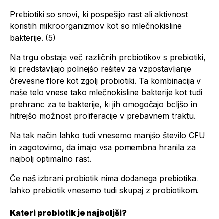
Prebiotiki so snovi, ki pospešijo rast ali aktivnost
koristih mikroorganizmov kot so mlečnokisline
bakterije. (5)
Na trgu obstaja več različnih probiotikov s prebiotiki,
ki predstavljajo polnejšo rešitev za vzpostavljanje
črevesne flore kot zgolj probiotiki. Ta kombinacija v
naše telo vnese tako mlečnokisline bakterije kot tudi
prehrano za te bakterije, ki jih omogočajo boljšo in
hitrejšo možnost proliferacije v prebavnem traktu.
Na tak način lahko tudi vnesemo manjšo število CFU
in zagotovimo, da imajo vsa pomembna hranila za
najbolj optimalno rast.
Če naš izbrani probiotik nima dodanega prebiotika,
lahko prebiotik vnesemo tudi skupaj z probiotikom.
Kateri probiotik je najboljši?