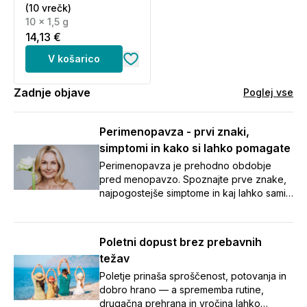
(10 vrečk)
10 x 1,5 g
14,13 €
V košarico
Zadnje objave
Poglej vse
Perimenopavza - prvi znaki,
simptomi in kako si lahko pomagate
Perimenopavza je prehodno obdobje
pred menopavzo. Spoznajte prve znake,
najpogostejše simptome in kaj lahko sami
naredite za boljše počutje.
Poletni dopust brez prebavnih
težav
Poletje prinaša sproščenost, potovanja in
dobro hrano — a sprememba rutine,
drugačna prehrana in vročina lahko