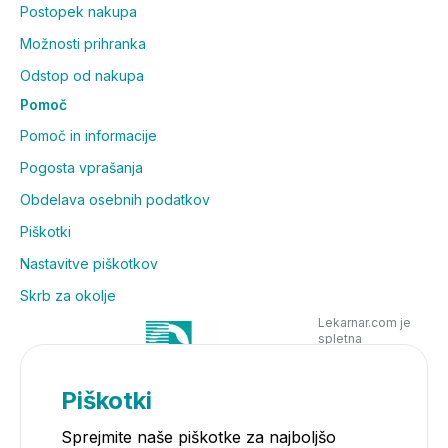
Postopek nakupa
Možnosti prihranka
Odstop od nakupa
Pomoč
Pomoč in informacije
Pogosta vprašanja
Obdelava osebnih podatkov
Piškotki
Nastavitve piškotkov
Skrb za okolje
Lekarnar.com je
spletna
poslovalnica
Lekarne Nove
Poljane in posluje
Piškotki
v skladu z
zakonodajo
Sprejmite naše piškotke za najboljšo