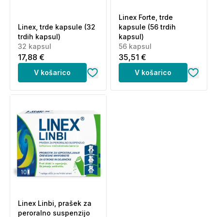
Linex Forte, trde
Linex, trde kapsule (32
kapsule (56 trdih
trdih kapsul)
kapsul)
32 kapsul
56 kapsul
17,88 €
35,51 €
V košarico
V košarico
Linex Linbi, prašek za
peroralno suspenzijo