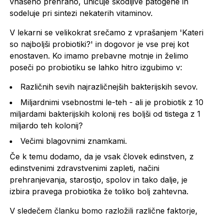
vnašeno prehrano, uničuje škodljive patogene in
sodeluje pri sintezi nekaterih vitaminov.
V lekarni se velikokrat srečamo z vprašanjem 'Kateri
so najboljši probiotiki?' in dogovor je vse prej kot
enostaven. Ko imamo prebavne motnje in želimo
poseči po probiotiku se lahko hitro izgubimo v:
Različnih sevih najrazličnejših bakterijskih sevov.
Miljardnimi vsebnostmi le-teh - ali je probiotik z 10
miljardami bakterijskih kolonij res boljši od tistega z 1
miljardo teh kolonij?
Večimi blagovnimi znamkami.
Če k temu dodamo, da je vsak človek edinstven, z
edinstvenimi zdravstvenimi zapleti, načini
prehranjevanja, starostjo, spolov in tako dalje, je
izbira pravega probiotika že toliko bolj zahtevna.
V sledečem članku bomo razložili različne faktorje,