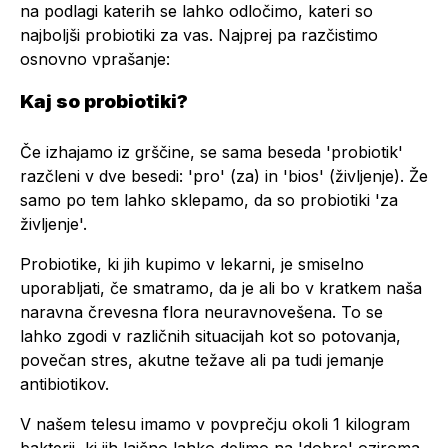
na podlagi katerih se lahko odločimo, kateri so
najboljši probiotiki za vas. Najprej pa razčistimo
osnovno vprašanje:
Kaj so probiotiki?
Če izhajamo iz grščine, se sama beseda 'probiotik'
razčleni v dve besedi: 'pro' (za) in 'bios' (življenje). Že
samo po tem lahko sklepamo, da so probiotiki 'za
življenje'.
Probiotike, ki jih kupimo v lekarni, je smiselno
uporabljati, če smatramo, da je ali bo v kratkem naša
naravna črevesna flora neuravnovešena. To se
lahko zgodi v različnih situacijah kot so potovanja,
povečan stres, akutne težave ali pa tudi jemanje
antibiotikov.
V našem telesu imamo v povprečju okoli 1 kilogram
bakterij, ki jih laično lahko delimo na 'dobre' oziroma