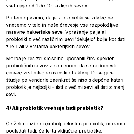
vsebujejo od 1 do 10 različnih sevov.
Pri tem opazimo, da je z probiotiki še zdaleč ne
vnesemo v telo in naše črevesje vse razpoložljive
naravne bakterijske seve. Vprašanje pa je ali
probiotiki z več različnimi sevi 'delujejo' bolje kot tisti
z le 1 ali 2 vrstama bakterijskih sevov.
Morda je res zdi smiselno uporabiti širši spekter
probiotičnih sevov z namenom, da se nadomesti
čimveč vrst mlečnokislinskih bakterij. Dosegljive
študije pa vendarle zaenkrat še niso sklepčne kateri
probiotik je najboljši - tisti z večimi sevi ali tisti z manj
sevi.
4) Ali probiotik vsebuje tudi prebiotik?
Če želimo izbrati čimbolj celosten probiotik, moramo
pogledati tudi, če le-ta vključuje prebiotike.