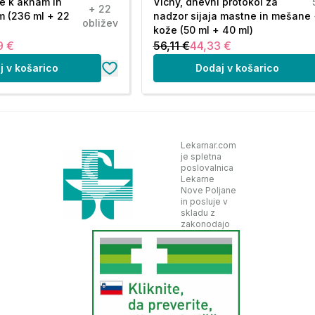
e k aknam in
Vichy, dnevni protokol za
+ 22
m (236 ml + 22
nadzor sijaja mastne in mešane
obližev
2-15 ALKYL BENZOATE. DIETHYLAMINO
kože (50 ml + 40 ml)
NOL. ETHYLHEXYL TRIAZONE. ORYZA
9 €
56,11 €
44,33 €
ATER (AQUA). PHENYLENE BIS-
j v košarico
Dodaj v košarico
XYPHENOL METHOXYPHENYL TRIAZINE.
M FRUIT EXTRACT. GLYCERYL STEARATE.
NE COPOLYMER. BENZOIC ACID.
 CITRIC ACID. GLYCERYL BEHENATE.
L ETHER. RED 33 (CI 17200). TOCOPHERYL
Lekarnar.com
je spletna
poslovalnica
Lekarne
Nove Poljane
in posluje v
skladu z
zakonodajo