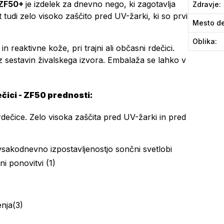
ZF50+
je izdelek za dnevno nego, ki zagotavlja
Zdravje
:
tudi zelo visoko zaščito pred UV-žarki, ki so prvi
Mesto de
Oblika
:
 reaktivne kože, pri trajni ali občasni rdečici.
 sestavin živalskega izvora. Embalaža se lahko v
ici - ZF50 prednosti:
dečice. Zelo visoka zaščita pred UV-žarki in pred
 vsakodnevno izpostavljenostjo sončni svetlobi
i ponovitvi (1)
enja(3)