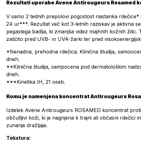
Rezultati uporabe Avene Antirougeurs Rosamed kon
V samo 2 tednih prepolovi pogostost nastanka rdečice*
24 ur***. Rezultat več kot 3-letnih raziskav je aktivna s
pegastega badlja, ki zmanjša videz majhnih kožnih žilic. Tr
zaščito pred UVB- in UVA-žarki ter pred visokoenergijsk
*Nenadna, prehodna rdečica. Klinična študija, samooce
dneh.
**Klinična študija, sampocena pod dermatološkim nadzo
dneh.
***Kinetika IH, 21 oseb.
Komu je namenjena koncentrat Antirougeurs Ros
Izdelek Avène Antirougeurs ROSAMED koncentrat proti
občutljivi koži, ki je nagnjena k trajni ali občasni rdečici 
zunanje dražljaje.
Tekstura: