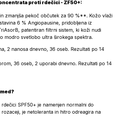
centrata proti rdečici - ZF50+:
 in zmanjša pekoč občutek za 90 %**. Kožo vlaži
estavina 6 % Angiopausine, pridobljena iz
iAsorB, patentiran filtrni sistem, ki koži nudi
o modro svetlobo ultra širokega spektra.
na, 2 nanosa dnevno, 36 oseb. Rezultati po 14
rom, 36 oseb, 2 uporabi dnevno. Rezultati po 14
amed?
 rdečici SPF50+ je namenjen normalni do
in rozaceji, je netoleranta in hitro odreagira na