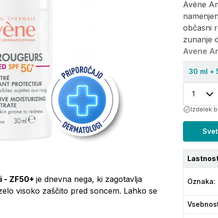
Avène An
namenjen n
občasni rd
zunanje d
Avene A
30 ml + 
1
Izdelek b
Svet
Lastnost
i - ZF50+
je dnevna nega, ki zagotavlja
Oznaka
:
 zelo visoko zaščito pred soncem. Lahko se
Vsebnos