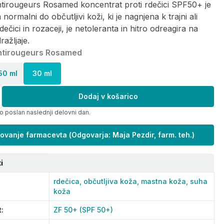
tirougeurs Rosamed koncentrat proti rdečici SPF50+ je
ormalni do občutljivi koži, ki je nagnjena k trajni ali
ečici in rozaceji, je netoleranta in hitro odreagira na
ražljaje.
ntirougeurs Rosamed
50 ml
30 ml
Dodaj v košarico
o poslan naslednji delovni dan.
ovanje farmacevta
(
Odgovarja: Maja Pezdir, farm. teh.
)
i
rdečica,
občutljiva koža,
mastna koža,
suha
koža
t
:
ZF 50+ (SPF 50+)