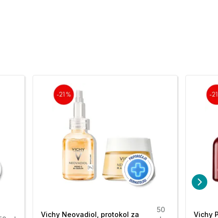
50
Vichy Neovadiol, protokol za
Vichy P