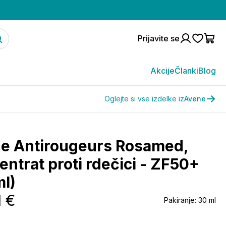
Prijavite se
Akcije
Članki
Blog
Oglejte si vse izdelke iz
Avene
e Antirougeurs Rosamed,
entrat proti rdečici - ZF50+
ml)
1 €
Pakiranje:
30 ml