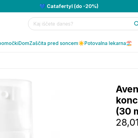
💙 Catafertyl (do -20%)
pomočki
Dom
Zaščita pred soncem☀️
Potovalna lekarna🏖️
Aven
konc
(30 
28,0