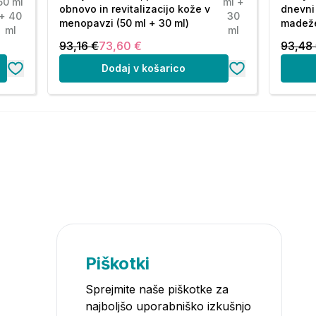
50 ml
ml +
obnovo in revitalizacijo kože v
dnevni
+ 40
30
menopavzi (50 ml + 30 ml)
madeže
ml
ml
93,16 €
73,60 €
93,48
Dodaj v košarico
Piškotki
Sprejmite naše piškotke za
najboljšo uporabniško izkušnjo