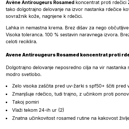
Avène Antirougeurs Rosamed
koncentrat proti rdečici
tako dolgotrajno delovanje na izvor nastanka rdečice kot 
sovražnik kože, nagnjene k rdečici.
Lahka in nemastna krema. Brez dišav za nego občutljive in
Visoka toleranca. 100 % sestavin naravnega izvora. Brez
celoti reciklira.
Avene Antirougeurs Rosamed koncentrat proti rdeč
Dolgotrajno delovanje neposredno cilja na vir nastanka r
modro svetlobo.
Zelo visoka zaščita pred uv-žarki s spf50+ ščiti pred
Zmanjšuje rdečico, tudi trajno, z učinkom proti ponovn
Takoj pomiri
Vlaži tekom 24-ih ur (2)
Znatna učinkovitost rosamed rutine na kakovost življ