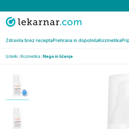
Zdravila brez recepta
Prehrana in dopolnila
Kozmetika
Pri
Izdelki
/
Kozmetika
/
Nega in ličenje