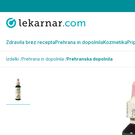
Zdravila brez recepta
Prehrana in dopolnila
Kozmetika
Pri
Izdelki
/
Prehrana in dopolnila
/
Prehranska dopolnila