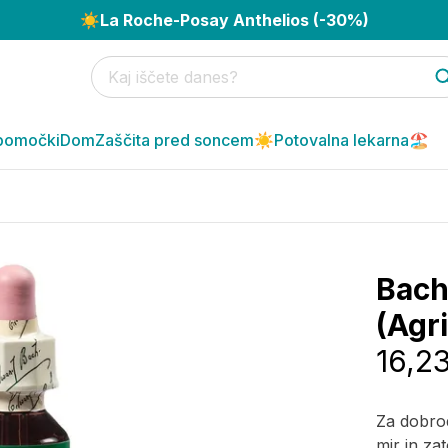
☀️
La Roche-Posay Anthelios (-30%)
pomočki
Dom
Zaščita pred soncem☀️
Potovalna lekarna🏖️
Bach 
(Agri
16,2
Za dobrod
mir in za