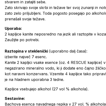
stvarem in zatajiti sebe.
Zato skrivajo svoje skrbi in težave ter svoj zunanji in not
zato zelo priljubljeni. Toda pogosto posegajo po alkoholu 
prenašali svoje težave.
Uporaba:
2 kapljice kanite neposredno na jezik ali raztopite v koza
Zaužijte po potrebi.
Raztopina v steklenički
(uporabno dalj časa):
izberite največ 7 esenc.
Kanite 2 kapljici vsake esence (oz. 4 RESCUE kapljice) v
negazirano mineralno vodo, ki ji dodate eno čajno žličko 
kot naravni konzervans. Vzemite 4 kapljice tako pripra
je na hladnem uporabna 3 tedne.
Kapljice vsebujejo alkohol (27 vol % alkohola).
Sestavine:
Bachova esenca navadnega repika v 27 vol. % alkohola