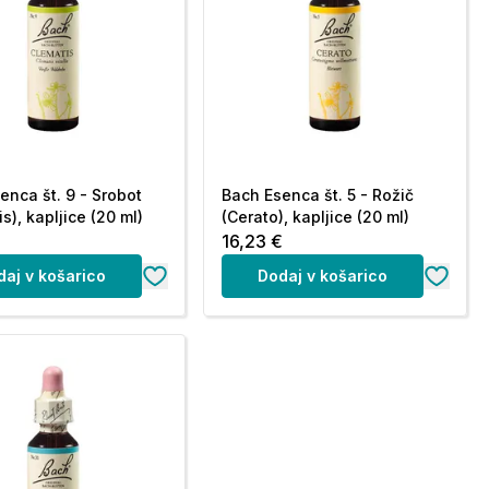
enca št. 9 - Srobot
Bach Esenca št. 5 - Rožič
s), kapljice (20 ml)
(Cerato), kapljice (20 ml)
€
16,23 €
daj v košarico
Dodaj v košarico