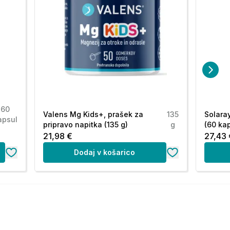
60
Valens Mg Kids+, prašek za
135
Solara
apsul
pripravo napitka (135 g)
g
(60 ka
21,98 €
27,43 
Dodaj v košarico