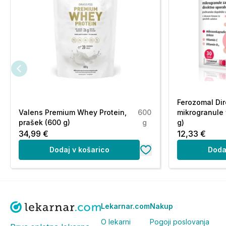
Ferozomal Dir
Valens Premium Whey Protein,
600
mikrogranule 
prašek (600 g)
g
g)
34,99 €
12,33 €
Dodaj v košarico
Doda
Lekarnar.com
Nakup
O lekarni
Pogoji poslovanja