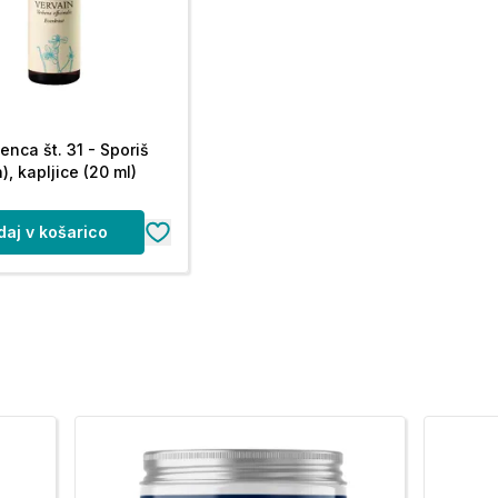
enca št. 31 - Sporiš
), kapljice (20 ml)
€
daj v košarico