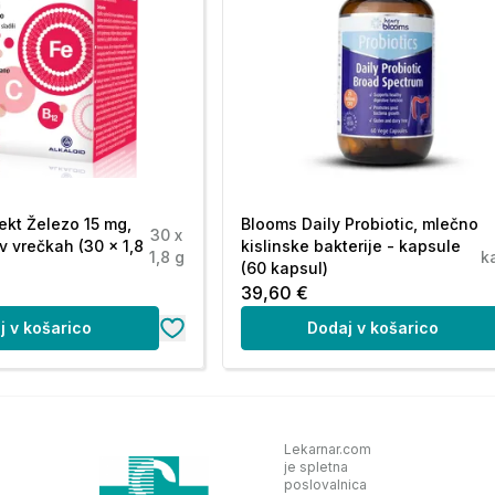
ekt Železo 15 mg,
Blooms Daily Probiotic, mlečno
30 x
v vrečkah (30 x 1,8
kislinske bakterije - kapsule
1,8 g
k
(60 kapsul)
39,60 €
j v košarico
Dodaj v košarico
Lekarnar.com
je spletna
poslovalnica