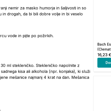
ranji nemir za masko humorja in šaljivosti in so
in drogah, da bi bili dobre volje in bi veselo
rcu vode in pijte po požirkih.
Bach Es
(Clemati
16,23 
Do
 30 ml stekleničko. Stekleničko napolnite z
sadnega kisa ali alkohola (npr. konjaka), ki služi
vljene mešanice najmanj 4 krat na dan. Mešanica
.