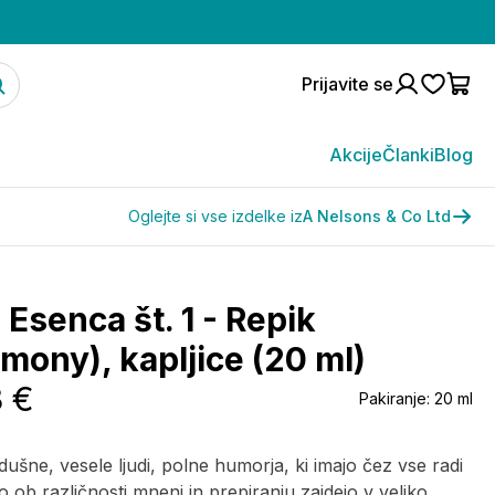
Prijavite se
Akcije
Članki
Blog
Oglejte si vse izdelke iz
A Nelsons & Co Ltd
Esenca št. 1 - Repik
mony), kapljice (20 ml)
3 €
Pakiranje:
20 ml
ušne, vesele ljudi, polne humorja, ki imajo čez vse radi
to ob različnosti mnenj in prepiranju zaidejo v veliko