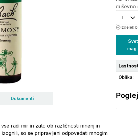
duševno s
1
Izdelek b
Svet
mag.
Lastnost
Oblika
:
Poglej
Dokumenti
vse radi mir in zato ob različnosti mnenj in
 izognili, so se pripravljeni odpovedati mnogim