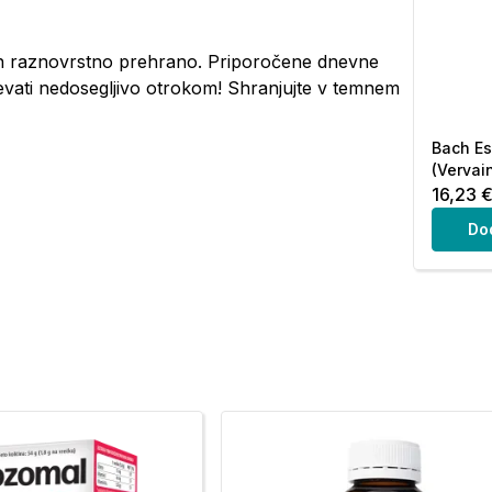
in raznovrstno prehrano. Priporočene dnevne
evati nedosegljivo otrokom! Shranjujte v temnem
Bach Es
(Vervain
16,23 
Do