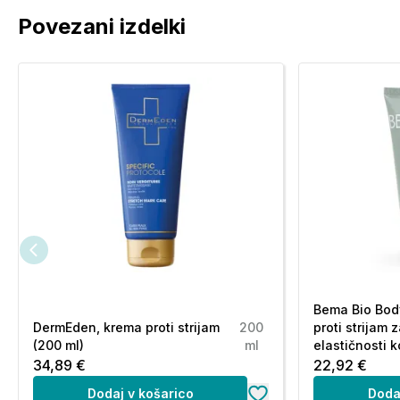
Povezani izdelki
Bema Bio Body
DermEden, krema proti strijam
200
proti strijam 
(200 ml)
ml
elastičnosti k
34,89 €
22,92 €
Dodaj v košarico
Doda