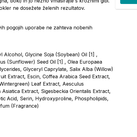
a, boki) in jo nežno vmasirajte s krožnimi gibi.
dokler ne dosežete želenih rezultatov.
ivih pogojih uporabe ne zahteva nobenih
 Alcohol, Glycine Soja (Soybean) Oil [1] ,
us (Sunflower) Seed Oil [1] , Olea Europaea
lycerides, Glyceryl Caprylate, Salix Alba (Willow)
uit Extract, Escin, Coffea Arabica Seed Extract,
Wintergreen) Leaf Extract, Aesculus
siatica Extract, Sigesbeckia Orientalis Extract,
tic Acid, Serin, Hydroxyproline, Phospholipids,
arfum (Fragrance)