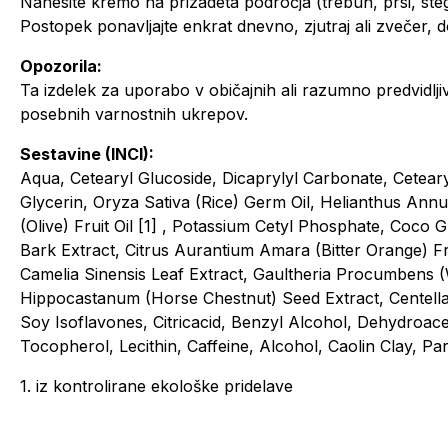
Nanesite kremo na prizadeta področja (trebuh, prsi, stegn
Postopek ponavljajte enkrat dnevno, zjutraj ali zvečer, 
Opozorila:
Ta izdelek za uporabo v običajnih ali razumno predvidlj
posebnih varnostnih ukrepov.
Sestavine (INCI):
Aqua, Cetearyl Glucoside, Dicaprylyl Carbonate, Cetearyl
Glycerin, Oryza Sativa (Rice) Germ Oil, Helianthus Annu
(Olive) Fruit Oil [1] , Potassium Cetyl Phosphate, Coco G
Bark Extract, Citrus Aurantium Amara (Bitter Orange) Fr
Camelia Sinensis Leaf Extract, Gaultheria Procumbens (
Hippocastanum (Horse Chestnut) Seed Extract, Centella A
Soy Isoflavones, Citricacid, Benzyl Alcohol, Dehydroace
Tocopherol, Lecithin, Caffeine, Alcohol, Caolin Clay, P
1. iz kontrolirane ekološke pridelave