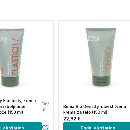
 Elasticity, krema
150
za izboljšanje
Bema Bio Densify, učvrstitvena
ml
ože (150 ml)
krema za telo (150 ml)
22,92 €
j v košarico
Dodaj v košarico