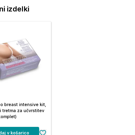
i izdelki
o breast intensive kit,
 tretma za učvrstitev
komplet)
daj v košarico