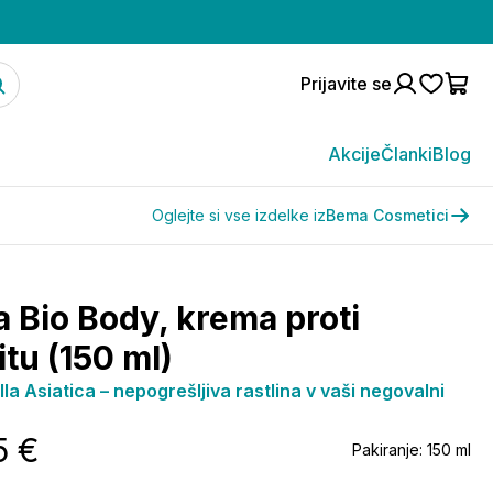
Prijavite se
Akcije
Članki
Blog
Oglejte si vse izdelke iz
Bema Cosmetici
 Bio Body, krema proti
itu (150 ml)
la Asiatica – nepogrešljiva rastlina v vaši negovalni
5 €
Pakiranje:
150 ml