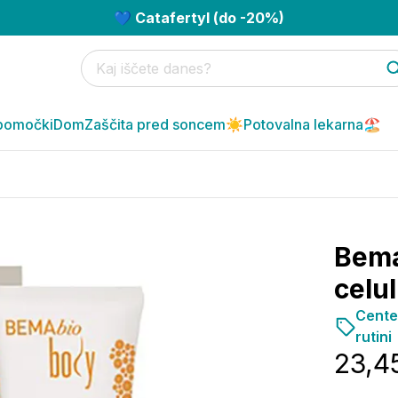
💙 Catafertyl (do -20%)
pomočki
Dom
Zaščita pred soncem☀️
Potovalna lekarna🏖️
Bema
celul
Centel
rutini
23,4