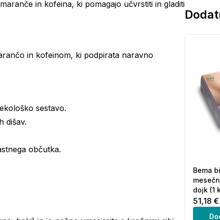
ranče in kofeina, ki pomagajo učvrstiti in gladiti
Dodatn
arančo in kofeinom, ki podpirata naravno
 ekološko sestavo.
h dišav.
astnega občutka.
Bema bi
mesečni
dojk (1 
51,18 €
Do