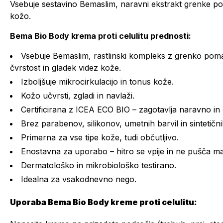
Vsebuje sestavino Bemaslim, naravni ekstrakt grenke poma
kožo.
Bema Bio Body krema proti celulitu prednosti:
Vsebuje Bemaslim, rastlinski kompleks z grenko pom
čvrstost in gladek videz kože.
Izboljšuje mikrocirkulacijo in tonus kože.
Kožo učvrsti, zgladi in navlaži.
Certificirana z ICEA ECO BIO – zagotavlja naravno in
Brez parabenov, silikonov, umetnih barvil in sintetični
Primerna za vse tipe kože, tudi občutljivo.
Enostavna za uporabo – hitro se vpije in ne pušča m
Dermatološko in mikrobiološko testirano.
Idealna za vsakodnevno nego.
Uporaba Bema Bio Body kreme proti celulitu: