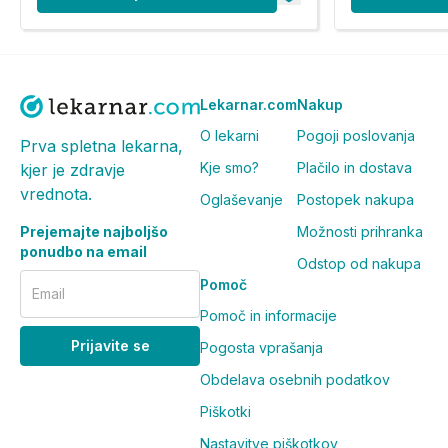
Lekarnar.com
Nakup
O lekarni
Pogoji poslovanja
Prva spletna lekarna,
Kje smo?
Plačilo in dostava
kjer je zdravje
vrednota.
Oglaševanje
Postopek nakupa
Prejemajte najboljšo
Možnosti prihranka
ponudbo na email
Odstop od nakupa
Pomoč
Email
Pomoč in informacije
Prijavite se
Pogosta vprašanja
Obdelava osebnih podatkov
Piškotki
Nastavitve piškotkov