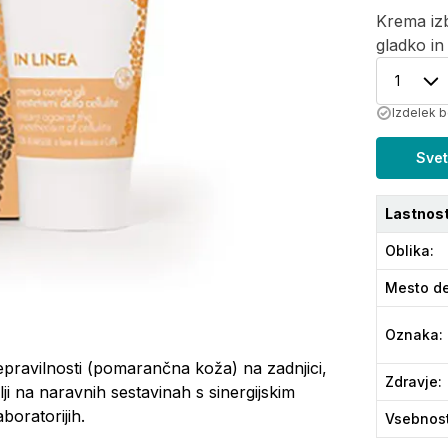
Krema iz
gladko in
1
Izdelek b
Svet
Lastnost
Oblika
:
Mesto de
Oznaka
:
pravilnosti (pomarančna koža) na zadnjici,
Zdravje
:
i na naravnih sestavinah s sinergijskim
boratorijih.
Vsebnos