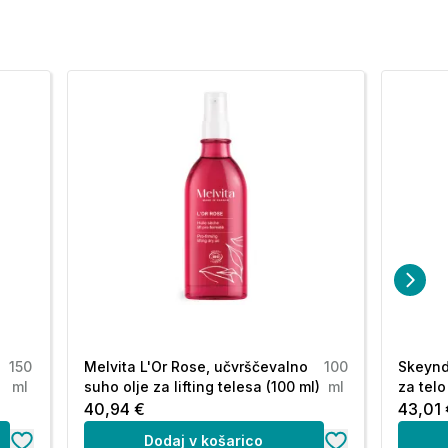
150
Melvita L'Or Rose, učvrščevalno
100
Skeynd
ml
suho olje za lifting telesa (100 ml)
ml
za telo
40,94 €
43,01 
Dodaj v košarico