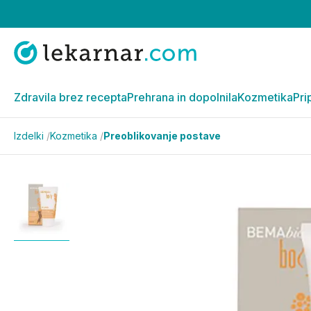
Zdravila brez recepta
Prehrana in dopolnila
Kozmetika
Pri
Izdelki
/
Kozmetika
/
Preoblikovanje postave