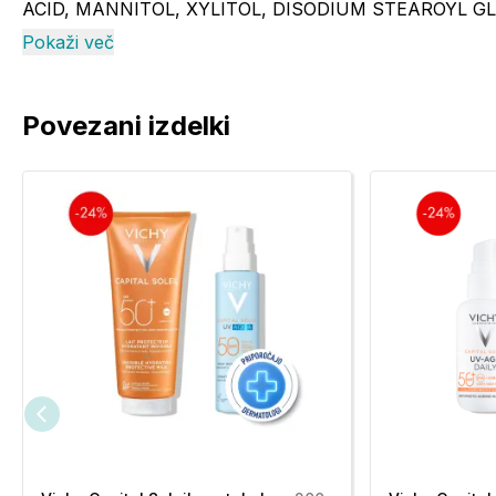
ACID, MANNITOL, XYLITOL, DISODIUM STEAROYL 
ALUMINUM HYDROXIDE, ECTOIN, GLYCYRRHIZA GLAB
Pokaži več
TOCOPHEROL. [BI 711].
Povezani izdelki