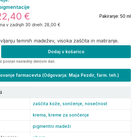
pigmentacije
22,40 €
Pakiranje:
50 ml
ena v zadnjih 30 dneh:
28,00 €
avljanju temnih madežev, visoka zaščita in matiranje.
Dodaj v košarico
o poslan naslednji delovni dan.
ovanje farmacevta
(
Odgovarja: Maja Pezdir, farm. teh.
)
i
zaščita kože,
sončenje,
nosečnost
krema,
kreme za sončenje
pigmentni madeži