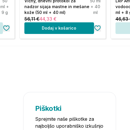
50
Vichy, dnevni protokol za
50 ml
LRP An
ml +
nadzor sijaja mastne in mešane
+ 40
vodood
9 g
kože (50 ml + 40 ml)
ml
ml + 8 
56,11 €
44,33 €
46,63
Dodaj v košarico
Piškotki
Sprejmite naše piškotke za
najboljšo uporabniško izkušnjo