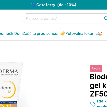
💙 Catafertyl (do -20%)
pomočki
Dom
Zaščita pred soncem☀️
Potovalna lekarna🏖️
Akcija
Biod
gel 
ZF50
Izdel
ugodn