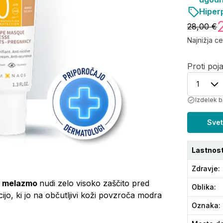
Hiper
28,00 €
Najnižja c
Proti poj
1
Izdelek b
Svet
Lastnost
Zdravje
:
z melazmo
nudi zelo visoko zaščito pred
Oblika
:
o, ki jo na občutljivi koži povzroča modra
Oznaka
: