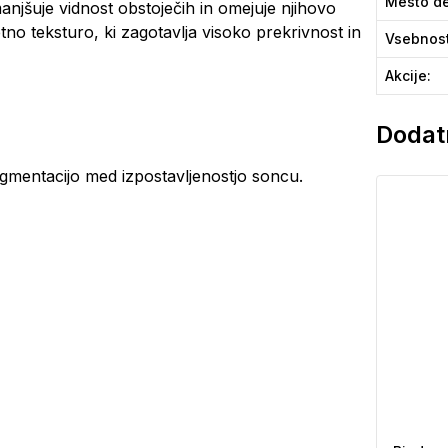
Mesto de
jšuje vidnost obstoječih in omejuje njihovo
etno teksturo, ki zagotavlja visoko prekrivnost in
Vsebnos
Akcije
:
Dodatn
igmentacijo med izpostavljenostjo soncu.