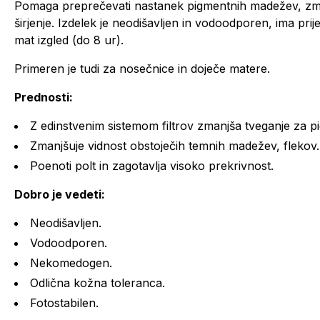
Pomaga preprečevati nastanek pigmentnih madežev, zman
širjenje. Izdelek je neodišavljen in vodoodporen, ima prij
mat izgled (do 8 ur).
Primeren je tudi za nosečnice in doječe matere.
Prednosti:
Z edinstvenim sistemom filtrov zmanjša tveganje za p
Zmanjšuje vidnost obstoječih temnih madežev, flekov.
Poenoti polt in zagotavlja visoko prekrivnost.
Dobro je vedeti:
Neodišavljen.
Vodoodporen.
Nekomedogen.
Odlična kožna toleranca.
Fotostabilen.