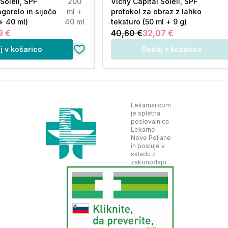
Soleil, SPF
200
Vichy Capital Soleil, SPF
agorelo in sijočo
ml +
protokol za obraz z lahko
+ 40 ml)
40 ml
teksturo (50 ml + 9 g)
9 €
40,60 €
32,07 €
j v košarico
Dodaj v košarico
Lekarnar.com
je spletna
poslovalnica
Lekarne
Nove Poljane
in posluje v
skladu z
zakonodajo