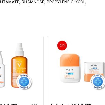
GLUTAMATE, RHAMNOSE, PROPYLENE GLYCOL,
RA (LICORICE) ROOT EXTRACT,