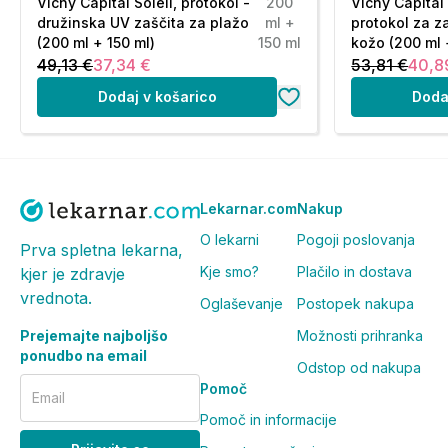
Vichy Capital Soleil, protokol -
200
Vichy Capital 
družinska UV zaščita za plažo
ml +
protokol za z
(200 ml + 150 ml)
150 ml
kožo (200 ml 
49,13 €
37,34 €
53,81 €
40,8
Dodaj v košarico
Doda
Lekarnar.com
Nakup
O lekarni
Pogoji poslovanja
Prva spletna lekarna,
Kje smo?
Plačilo in dostava
kjer je zdravje
vrednota.
Oglaševanje
Postopek nakupa
Prejemajte najboljšo
Možnosti prihranka
ponudbo na email
Odstop od nakupa
Pomoč
Email
Pomoč in informacije