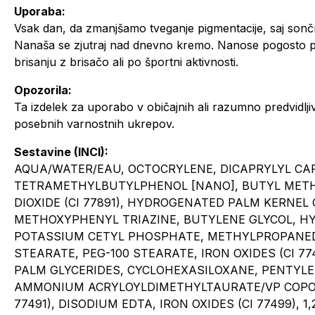
Uporaba:
Vsak dan, da zmanjšamo tveganje pigmentacije, saj sončn
Nanaša se zjutraj nad dnevno kremo. Nanose pogosto po
brisanju z brisačo ali po športni aktivnosti.
Opozorila:
Ta izdelek za uporabo v običajnih ali razumno predvidlj
posebnih varnostnih ukrepov.
Sestavine (INCI):
AQUA/WATER/EAU, OCTOCRYLENE, DICAPRYLYL CA
TETRAMETHYLBUTYLPHENOL [NANO], BUTYL MET
DIOXIDE (CI 77891), HYDROGENATED PALM KERNEL
METHOXYPHENYL TRIAZINE, BUTYLENE GLYCOL, H
POTASSIUM CETYL PHOSPHATE, METHYLPROPANEDI
STEARATE, PEG-100 STEARATE, IRON OXIDES (CI 7
PALM GLYCERIDES, CYCLOHEXASILOXANE, PENTYLE
AMMONIUM ACRYLOYLDIMETHYLTAURATE/VP COPOL
77491), DISODIUM EDTA, IRON OXIDES (CI 77499), 