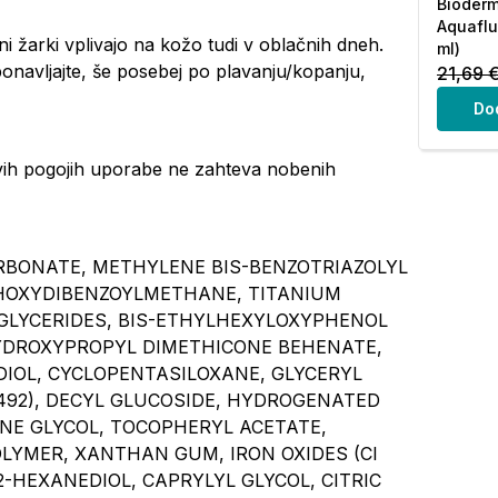
Bioder
Aquaflu
i žarki vplivajo na kožo tudi v oblačnih dneh.
ml)
navljajte, še posebej po plavanju/kopanju,
21,69 
Do
ivih pogojih uporabe ne zahteva nobenih
RBONATE, METHYLENE BIS-BENZOTRIAZOLYL
HOXYDIBENZOYLMETHANE, TITANIUM
 GLYCERIDES, BIS-ETHYLHEXYLOXYPHENOL
YDROXYPROPYL DIMETHICONE BEHENATE,
OL, CYCLOPENTASILOXANE, GLYCERYL
7492), DECYL GLUCOSIDE, HYDROGENATED
NE GLYCOL, TOCOPHERYL ACETATE,
YMER, XANTHAN GUM, IRON OXIDES (CI
1,2-HEXANEDIOL, CAPRYLYL GLYCOL, CITRIC