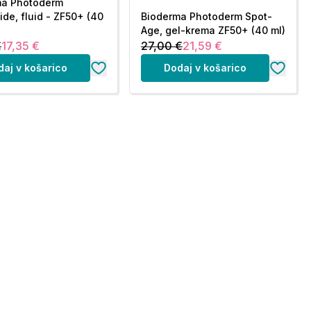
ma Photoderm
ide, fluid - ZF50+ (40
Bioderma Photoderm Spot-
Age, gel-krema ZF50+ (40 ml)
€
17,35 €
27,00 €
21,59 €
daj v košarico
Dodaj v košarico