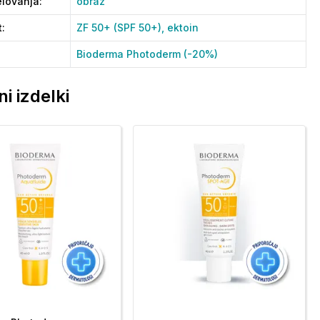
lovanja
:
obraz
t
:
ZF 50+ (SPF 50+),
ektoin
Bioderma Photoderm (-20%)
i izdelki