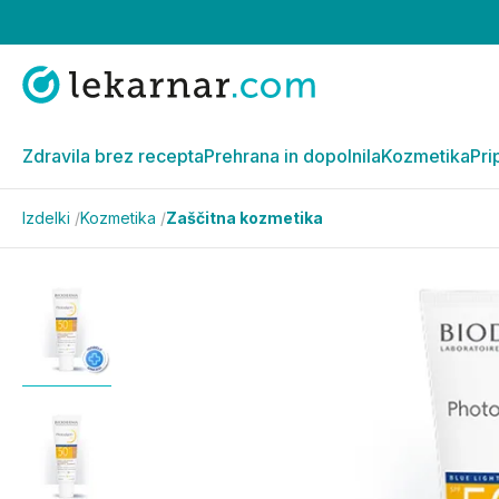
Zdravila brez recepta
Prehrana in dopolnila
Kozmetika
Pri
Izdelki
/
Kozmetika
/
Zaščitna kozmetika