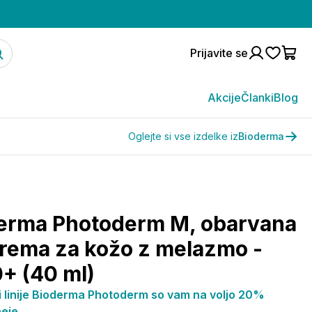
Prijavite se
Akcije
Članki
Blog
Oglejte si vse izdelke iz
Bioderma
erma Photoderm M, obarvana
krema za kožo z melazmo -
+ (40 ml)
ki linije Bioderma Photoderm so vam na voljo 20%
eje.