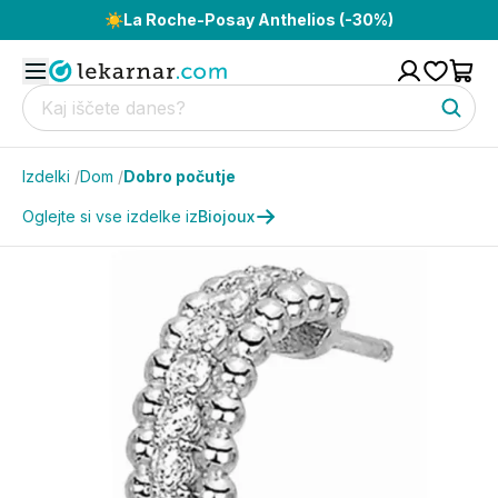
☀️
La Roche-Posay Anthelios (-30%)
Izdelki
/
Dom
/
Dobro počutje
Oglejte si vse izdelke iz
Biojoux