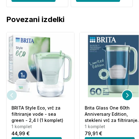
Povezani izdelki
BRITA Style Eco, vrč za
Brita Glass One 60th
filtriranje vode - sea
Anniversary Edition,
green - 2,4 l (1 komplet)
stekleni vrč za filtriranje
1 komplet
vode - zelen - 2,5 l (1
1 komplet
komplet)
44,99 €
79,91 €