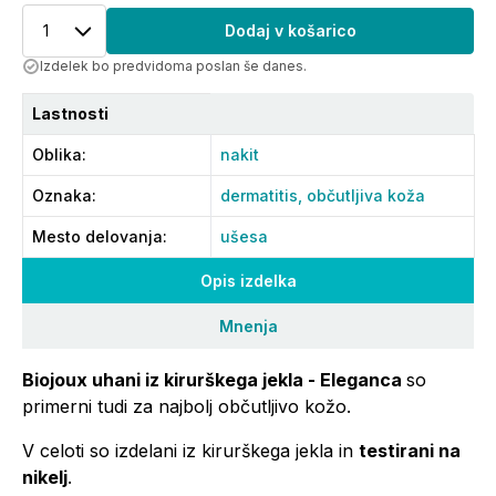
1
Dodaj v košarico
Izdelek bo predvidoma poslan še danes.
Lastnosti
Oblika
:
nakit
Oznaka
:
dermatitis,
občutljiva koža
Mesto delovanja
:
ušesa
Opis izdelka
Mnenja
Biojoux uhani iz kirurškega jekla - Eleganca
so
primerni tudi za najbolj občutljivo kožo.
V celoti so izdelani iz kirurškega jekla in
testirani na
nikelj
.