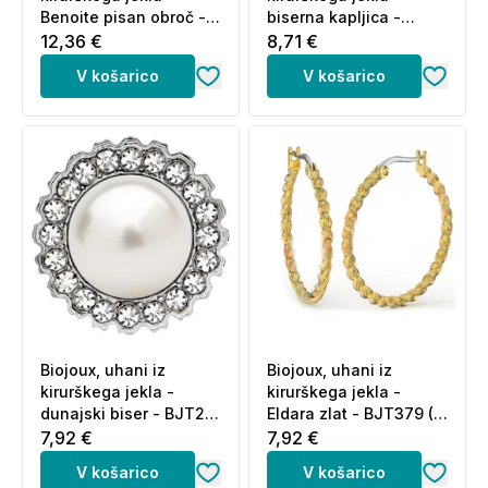
Benoite pisan obroč -
biserna kapljica -
BJT306 (2 uhana)
BJT267 (2 uhana)
12,36 €
8,71 €
V košarico
V košarico
Biojoux, uhani iz
Biojoux, uhani iz
kirurškega jekla -
kirurškega jekla -
dunajski biser - BJT212
Eldara zlat - BJT379 (2
(2 uhana)
uhana)
7,92 €
7,92 €
V košarico
V košarico