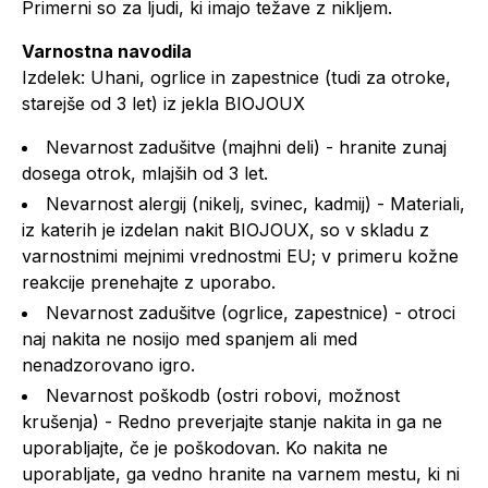
Primerni so za ljudi, ki imajo težave z nikljem.
Varnostna navodila
Izdelek: Uhani, ogrlice in zapestnice (tudi za otroke,
starejše od 3 let) iz jekla BIOJOUX
Nevarnost zadušitve (majhni deli) - hranite zunaj
dosega otrok, mlajših od 3 let.
Nevarnost alergij (nikelj, svinec, kadmij) - Materiali,
iz katerih je izdelan nakit BIOJOUX, so v skladu z
varnostnimi mejnimi vrednostmi EU; v primeru kožne
reakcije prenehajte z uporabo.
Nevarnost zadušitve (ogrlice, zapestnice) - otroci
naj nakita ne nosijo med spanjem ali med
nenadzorovano igro.
Nevarnost poškodb (ostri robovi, možnost
krušenja) - Redno preverjajte stanje nakita in ga ne
uporabljajte, če je poškodovan. Ko nakita ne
uporabljate, ga vedno hranite na varnem mestu, ki ni