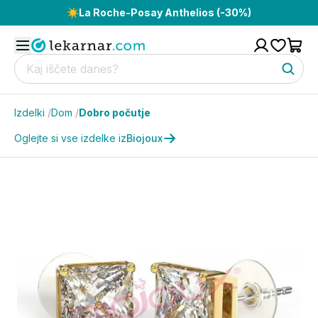
☀️
La Roche-Posay Anthelios (-30%)
Izdelki
/
Dom
/
Dobro počutje
Oglejte si vse izdelke iz
Biojoux