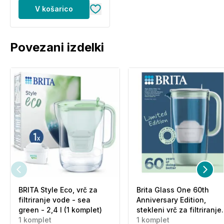
V košarico
Povezani izdelki
BRITA Style Eco, vrč za
Brita Glass One 60th
filtriranje vode - sea
Anniversary Edition,
green - 2,4 l (1 komplet)
stekleni vrč za filtriranje
1 komplet
vode - zelen - 2,5 l (1
1 komplet