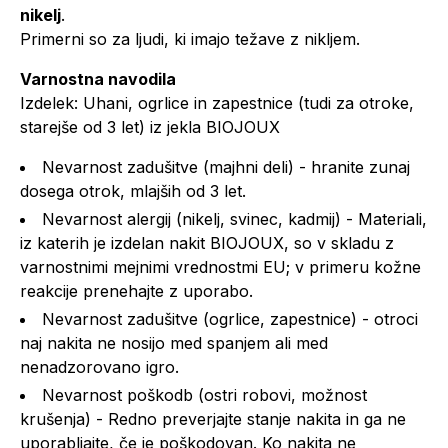
nikelj
.
Primerni so za ljudi, ki imajo težave z nikljem.
Varnostna navodila
Izdelek: Uhani, ogrlice in zapestnice (tudi za otroke,
starejše od 3 let) iz jekla BIOJOUX
Nevarnost zadušitve (majhni deli) - hranite zunaj
dosega otrok, mlajših od 3 let.
Nevarnost alergij (nikelj, svinec, kadmij) - Materiali,
iz katerih je izdelan nakit BIOJOUX, so v skladu z
varnostnimi mejnimi vrednostmi EU; v primeru kožne
reakcije prenehajte z uporabo.
Nevarnost zadušitve (ogrlice, zapestnice) - otroci
naj nakita ne nosijo med spanjem ali med
nenadzorovano igro.
Nevarnost poškodb (ostri robovi, možnost
krušenja) - Redno preverjajte stanje nakita in ga ne
uporabljajte, če je poškodovan. Ko nakita ne