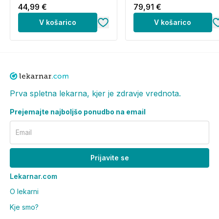
komplet)
44,99 €
79,91 €
V košarico
V košarico
Prva spletna lekarna, kjer je zdravje vrednota.
Prejemajte najboljšo ponudbo na email
Email
Prijavite se
Lekarnar.com
O lekarni
Kje smo?