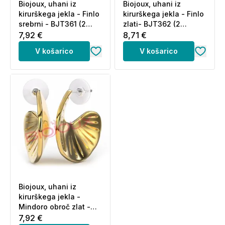
Biojoux, uhani iz
Biojoux, uhani iz
kirurškega jekla - Finlo
kirurškega jekla - Finlo
srebrni - BJT361 (2
zlati- BJT362 (2
uhana)
uhana)
7,92 €
8,71 €
V košarico
V košarico
Biojoux, uhani iz
kirurškega jekla -
Mindoro obroč zlat -
BJT352 (2 uhana)
7,92 €