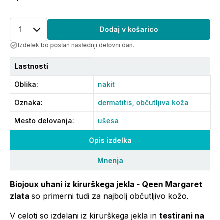
1
Dodaj v košarico
Izdelek bo poslan naslednji delovni dan.
Lastnosti
Oblika
:
nakit
Oznaka
:
dermatitis,
občutljiva koža
Mesto delovanja
:
ušesa
Opis izdelka
Mnenja
Biojoux uhani iz kirurškega jekla - Qeen Margaret
zlata
so primerni tudi za najbolj občutljivo kožo.
V celoti so izdelani iz kirurškega jekla in
testirani na