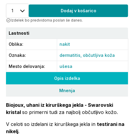
1
Dodaj v košarico
Izdelek bo predvidoma poslan še danes.
Lastnosti
Oblika
:
nakit
Oznaka
:
dermatitis,
občutljiva koža
Mesto delovanja
:
ušesa
Opis izdelka
Mnenja
Biojoux, uhani iz kirurškega jekla - Swarovski
kristal
so primerni tudi za najbolj občutljivo kožo.
V celoti so izdelani iz kirurškega jekla in
testirani na
nikelj
.