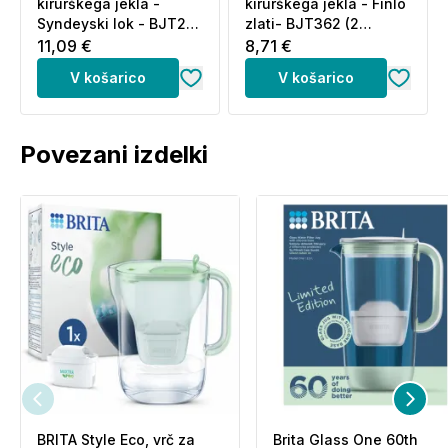
kirurškega jekla -
kirurškega jekla - Finlo
Syndeyski lok - BJT205
zlati- BJT362 (2
(2 uhana)
uhana)
11,09 €
8,71 €
V košarico
V košarico
Povezani izdelki
BRITA Style Eco, vrč za
Brita Glass One 60th