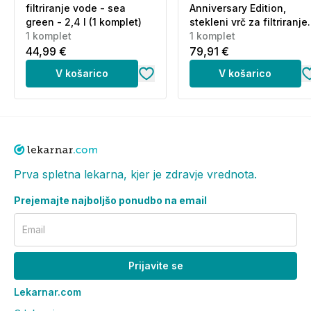
filtriranje vode - sea
Anniversary Edition,
green - 2,4 l (1 komplet)
stekleni vrč za filtriranje
1 komplet
vode - zelen - 2,5 l (1
1 komplet
komplet)
44,99 €
79,91 €
V košarico
V košarico
Prva spletna lekarna, kjer je zdravje vrednota.
Prejemajte najboljšo ponudbo na email
Email
Prijavite se
Lekarnar.com