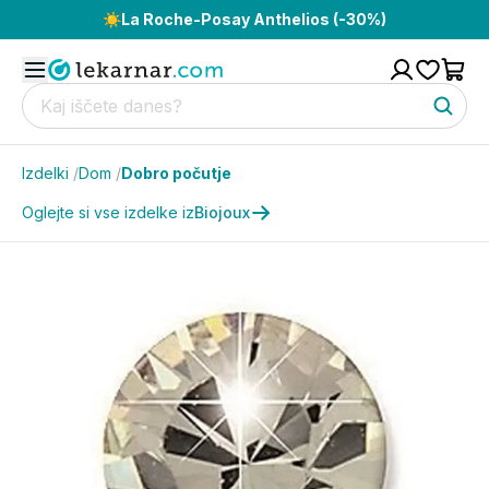
☀️
La Roche-Posay Anthelios (-30%)
Izdelki
/
Dom
/
Dobro počutje
Oglejte si vse izdelke iz
Biojoux