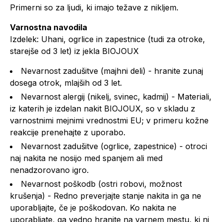
Primerni so za ljudi, ki imajo težave z nikljem.
Varnostna navodila
Izdelek: Uhani, ogrlice in zapestnice (tudi za otroke,
starejše od 3 let) iz jekla BIOJOUX
Nevarnost zadušitve (majhni deli) - hranite zunaj
dosega otrok, mlajših od 3 let.
Nevarnost alergij (nikelj, svinec, kadmij) - Materiali,
iz katerih je izdelan nakit BIOJOUX, so v skladu z
varnostnimi mejnimi vrednostmi EU; v primeru kožne
reakcije prenehajte z uporabo.
Nevarnost zadušitve (ogrlice, zapestnice) - otroci
naj nakita ne nosijo med spanjem ali med
nenadzorovano igro.
Nevarnost poškodb (ostri robovi, možnost
krušenja) - Redno preverjajte stanje nakita in ga ne
uporabljajte, če je poškodovan. Ko nakita ne
uporabljate, ga vedno hranite na varnem mestu, ki ni