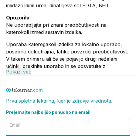
imidazolidinil urea, dinatrijeva sol EDTA, BHT.
Opozorila:
Ne uporabljajte pri znani preobčutljivosti na
katerokoli izmed sestavin izdelka.
Uporaba kateregakoli izdelka za lokalno uporabo,
posebno dolgotrajna, lahko povzroči preobčutljivost.
V takem primeru ali če se pojavijo drugi neželeni
učinki, prekinite uporabo in se posvetujte z
Pokaži več
zdravnikom ali farmacevtom.
Za zunanjo uporabo. Hranite izven dosega otrok.
Izogibajte se stiku z očmi. Ne zaužijte. Ker posebne
klinične študije niso bile izvedene, se, če ste noseči ali
Prva spletna lekarna, kjer je zdravje vrednota.
dojite, pred uporabo pripomočka posvetujte z
Prejemajte najboljšo ponudbo na email
zdravnikom.
Email
Medicinski pripomoček izpolnjuje zahteve za oznako
CE 0477.