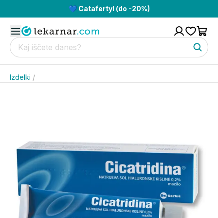
💙 Catafertyl (do -20%)
Izdelki
/