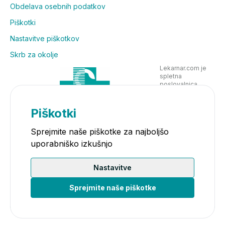
Obdelava osebnih podatkov
Piškotki
Nastavitve piškotkov
Skrb za okolje
Lekarnar.com je
spletna
poslovalnica
Lekarne Nove
Poljane in posluje
v skladu z
Piškotki
zakonodajo
Sprejmite naše piškotke za najboljšo
uporabniško izkušnjo
Nastavitve
Sprejmite naše piškotke