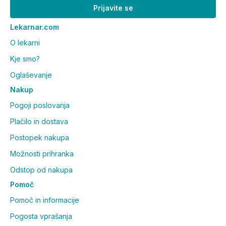
Prijavite se
Proizvajalec:
Farma-Derma s. r. l., Via dell´Artigiano
Lekarnar.com
6-8, 40010 Sala Bolognese, Italija
(info@farmaderma.it)
O lekarni
Distributer:
Dr. Gorkič d.o.o., Obrtniška 11, 1370
Kje smo?
Logatec (dr.gorkic@dr-gorkic.si)
Oglaševanje
Nakup
Pogoji poslovanja
Plačilo in dostava
Postopek nakupa
Možnosti prihranka
Odstop od nakupa
Pomoč
Pomoč in informacije
Pogosta vprašanja