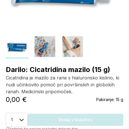
Darilo: Cicatridina mazilo (15 g)
Cicatridina je mazilo za rane s hialuronsko kislino, ki
nudi učinkovito pomoč pri površinskih in globokih
ranah. Medicinski pripomoček.
0,00 €
Pakiranje:
15 g
1
Dodaj v košarico
Izdelek bo poslan naslednji delovni dan.