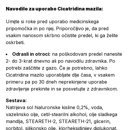
Navodilo za uporabo Cicatridina mazila:
Umijte si roke pred uporabo medicinskega
pripomočka in po njej. Priporočljivo je, da pred
vsakim nanosom skrbno očistite predel, ki ga želite
oskrbeti.
Odrasli in otroci:
na poškodovani predel nanesite
2- do 3-krat dnevno ali po navodilu zdravnika. Po
potrebi zaščitite z gazo. Če je potrebno, lahko
Cicatridina mazilo uporabljate dlje časa, v vsakem
primeru pa po 30 dneh neprekinjene uporabe
zdravljenje prekinite in se posvetujte z zdravnikom.
Sestava:
Natrijeva sol hialuronske kisline 0,2%, voda,
vazelinsko olje, cetil-stearilni alkohol, olje sladkega
mandlja, STEARETH-2, STEARETH-21, glicerin,
sorbitol, silikonsko olje, klorheksidinijev diglukonat,