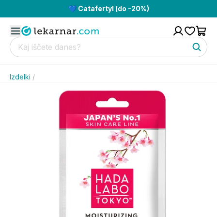
💙 Catafertyl (do -20%)
Izdelki
/