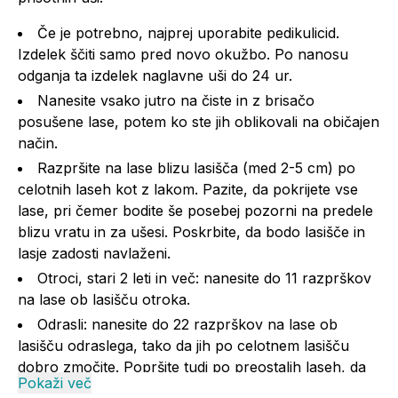
Če je potrebno, najprej uporabite pedikulicid.
Izdelek ščiti samo pred novo okužbo. Po nanosu
odganja ta izdelek naglavne uši do 24 ur.
Nanesite vsako jutro na čiste in z brisačo
posušene lase, potem ko ste jih oblikovali na običajen
način.
Razpršite na lase blizu lasišča (med 2-5 cm) po
celotnih laseh kot z lakom. Pazite, da pokrijete vse
lase, pri čemer bodite še posebej pozorni na predele
blizu vratu in za ušesi. Poskrbite, da bodo lasišče in
lasje zadosti navlaženi.
Otroci, stari 2 leti in več: nanesite do 11 razprškov
na lase ob lasišču otroka.
Odrasli: nanesite do 22 razprškov na lase ob
lasišču odraslega, tako da jih po celotnem lasišču
dobro zmočite. Popršite tudi po preostalih laseh, da
Pokaži več
jih popolnoma zmočite.