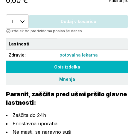
0,00 €
Pakiranje:
1
Dodaj v košarico
Izdelek bo predvidoma poslan še danes.
Lastnosti
Zdravje
:
potovalna lekarna
Opis izdelka
Mnenja
Paranit, zaščita pred ušmi pršilo glavne
lastnosti:
Zaščita do 24h
Enostavna uporaba
Ne masti, se naravno suši