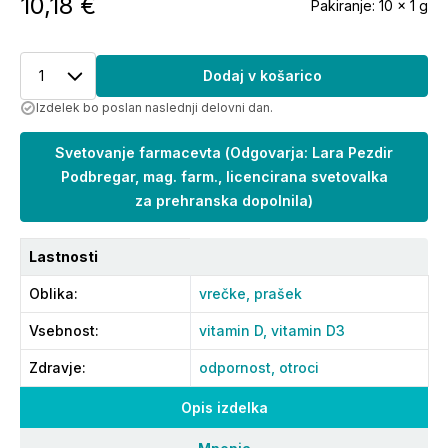
10,18 €
Pakiranje:
10 x 1 g
1
Dodaj v košarico
Izdelek bo poslan naslednji delovni dan.
Svetovanje farmacevta
(
Odgovarja: Lara Pezdir
Podbregar, mag. farm., licencirana svetovalka
za prehranska dopolnila
)
Lastnosti
Oblika
:
vrečke,
prašek
Vsebnost
:
vitamin D,
vitamin D3
Zdravje
:
odpornost,
otroci
Opis izdelka