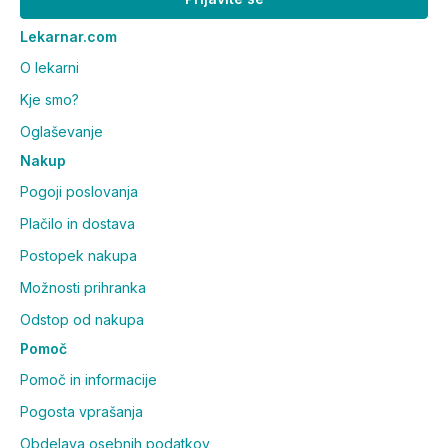
Shranjevati nedosegljivo otrokom!
Lekarnar.com
Proizvajalec:
ADM Denmark A/S, Danska za
ALKALOID AD Skopje, Blvd. Aleksandar Makedonski
O lekarni
12, 1000 Skopje, Republika Severna Makedonija
Kje smo?
Distributer za Slovenijo:
ALKALOID-INT d.o.o.,
Oglaševanje
Šlandrova ulica 4, 1231 Ljubljana-Črnuče, Slovenija
Nakup
Pogoji poslovanja
Plačilo in dostava
Postopek nakupa
Možnosti prihranka
Odstop od nakupa
Pomoč
Pomoč in informacije
Pogosta vprašanja
Obdelava osebnih podatkov