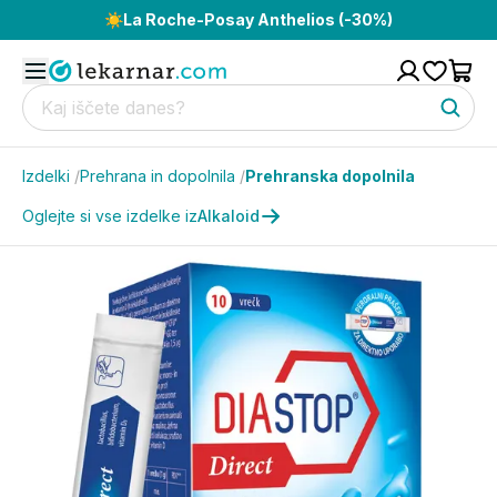
☀️
La Roche-Posay Anthelios (-30%)
Izdelki
/
Prehrana in dopolnila
/
Prehranska dopolnila
Oglejte si vse izdelke iz
Alkaloid