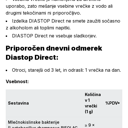
uporabo, zato mešanje vsebine vrečke z vodo ali
drugimi tekočinami ni priporočljivo.
Izdelka DIASTOP Direct ne smete zaužiti sočasno
z alkoholom ali toplimi napitki.
DIASTOP Direct ne vsebuje sladkorjev.
Priporočen dnevni odmerek
Diastop Direct:
Otroci, starejši od 3 let, in odrasli: 1 vrečka na dan.
Vsebnost:
Količina
v 1
Sestavina
%PDV*
vrečki
(1 g)
Mlečnokislinske bakterije
≥ 9 ×
(Lactobacillus rhamnosus BIFOLAC