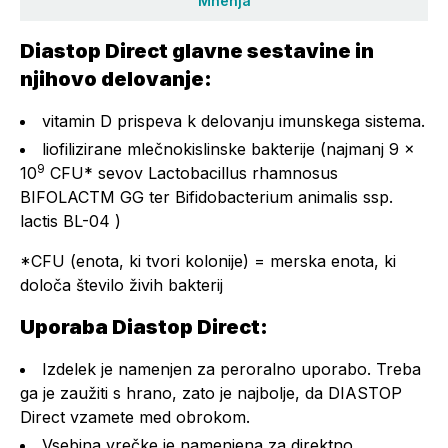
Mnenja
Diastop Direct glavne sestavine in
njihovo delovanje:
vitamin D prispeva k delovanju imunskega sistema.
liofilizirane mlečnokislinske bakterije (najmanj 9 ×
9
10
CFU* sevov Lactobacillus rhamnosus
BIFOLACTM GG ter Bifidobacterium animalis ssp.
lactis BL-04 )
*CFU (enota, ki tvori kolonije) = merska enota, ki
določa število živih bakterij
Uporaba Diastop Direct:
Izdelek je namenjen za peroralno uporabo. Treba
ga je zaužiti s hrano, zato je najbolje, da DIASTOP
Direct vzamete med obrokom.
Vsebina vrečke je namenjena za direktno