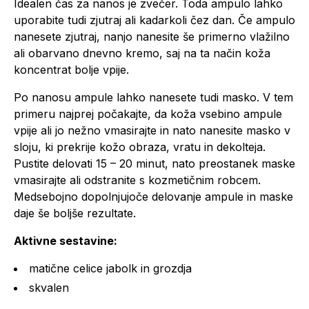
Idealen čas za nanos je zvečer. Toda ampulo lahko
uporabite tudi zjutraj ali kadarkoli čez dan. Če ampulo
nanesete zjutraj, nanjo nanesite še primerno vlažilno
ali obarvano dnevno kremo, saj na ta način koža
koncentrat bolje vpije.
Po nanosu ampule lahko nanesete tudi masko. V tem
primeru najprej počakajte, da koža vsebino ampule
vpije ali jo nežno vmasirajte in nato nanesite masko v
sloju, ki prekrije kožo obraza, vratu in dekolteja.
Pustite delovati 15 – 20 minut, nato preostanek maske
vmasirajte ali odstranite s kozmetičnim robcem.
Medsebojno dopolnjujoče delovanje ampule in maske
daje še boljše rezultate.
Aktivne sestavine:
matične celice jabolk in grozdja
skvalen