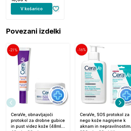
V košarico
Povezani izdelki
CeraVe, obnavljajoči
CeraVe, SOS protokol za
protokol za drobne gubice
nego kože nagnjene k
in pust videz kože (48ml
aknam in nepravilnostim