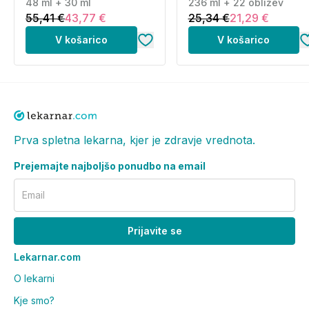
+ 30 ml)
48 ml + 30 ml
(236 ml + 22 obližev)
236 ml + 22 obližev
55,41 €
43,77 €
25,34 €
21,29 €
V košarico
V košarico
Prva spletna lekarna, kjer je zdravje vrednota.
Prejemajte najboljšo ponudbo na email
Email
Prijavite se
Lekarnar.com
O lekarni
Kje smo?