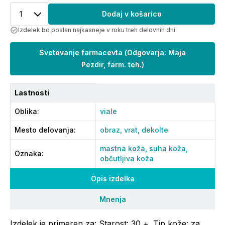
1
Dodaj v košarico
Izdelek bo poslan najkasneje v roku treh delovnih dni.
Svetovanje farmacevta
(
Odgovarja: Maja
Pezdir, farm. teh.
)
Lastnosti
Oblika
:
viale
Mesto delovanja
:
obraz,
vrat,
dekolte
mastna koža,
suha koža,
Oznaka
:
občutljiva koža
Opis izdelka
Mnenja
Izdelek je primeren za: Starost: 30 +. Tip kože: za