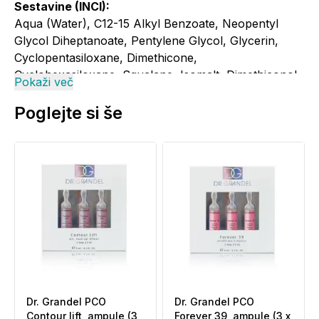
Sestavine (INCI):
Aqua (Water), C12-15 Alkyl Benzoate, Neopentyl
Glycol Diheptanoate, Pentylene Glycol, Glycerin,
Cyclopentasiloxane, Dimethicone,
Cyclohexasiloxane, Squalane, Isomalt, Dimethiconol,
Pokaži več
Galactoarabinan, Malus Domestica Fruit Cell Culture
Extract, Disodium EDTA, Acrylates/C10-30 Alkyl
Poglejte si še
Acrylate Crosspolymer, Xanthan Gum, Sodium
Hydroxide, Lecithin , Vitis Vinifera Fruit Cell Culture
Extract, Phenoxyethanol, Sodium Benzoate, Parfum
(Fragrance), CI 19140 (Yellow 5), CI 42090 (Blue 1).
Dr. Grandel PCO
Dr. Grandel PCO
Contour lift, ampule (3
Forever 39, ampule (3 x