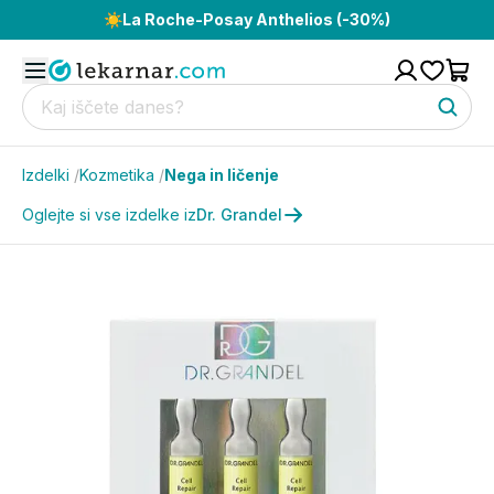
☀️
La Roche-Posay Anthelios (-30%)
Izdelki
/
Kozmetika
/
Nega in ličenje
Oglejte si vse izdelke iz
Dr. Grandel