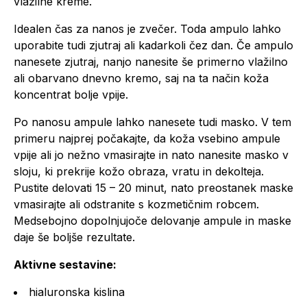
vlažilne kreme.
Idealen čas za nanos je zvečer. Toda ampulo lahko
uporabite tudi zjutraj ali kadarkoli čez dan. Če ampulo
nanesete zjutraj, nanjo nanesite še primerno vlažilno
ali obarvano dnevno kremo, saj na ta način koža
koncentrat bolje vpije.
Po nanosu ampule lahko nanesete tudi masko. V tem
primeru najprej počakajte, da koža vsebino ampule
vpije ali jo nežno vmasirajte in nato nanesite masko v
sloju, ki prekrije kožo obraza, vratu in dekolteja.
Pustite delovati 15 – 20 minut, nato preostanek maske
vmasirajte ali odstranite s kozmetičnim robcem.
Medsebojno dopolnjujoče delovanje ampule in maske
daje še boljše rezultate.
Aktivne sestavine:
hialuronska kislina