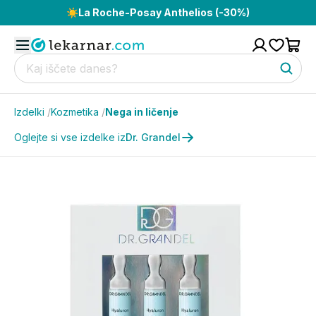
☀️
La Roche-Posay Anthelios (-30%)
Izdelki
/
Kozmetika
/
Nega in ličenje
Oglejte si vse izdelke iz
Dr. Grandel