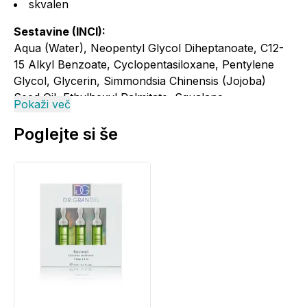
skvalen
Sestavine (INCI):
Aqua (Water), Neopentyl Glycol Diheptanoate, C12-
15 Alkyl Benzoate, Cyclopentasiloxane, Pentylene
Glycol, Glycerin, Simmondsia Chinensis (Jojoba)
Seed Oil, Ethylhexyl Palmitate, Squalane,
Pokaži več
Cyclohexasiloxane, Galactoarabinan, Acrylates/C10-
30 Alkyl Acrylate Crosspolymer, Disodium EDTA,
Poglejte si še
Silica Dimethyl Silylate, Sodium Hydroxide, Xanthan
Gum, Butylene Glycol, Caprylyl Glycol, Sodium
Hyaluronate, Hexylene Glycol, Phenoxyethanol,
Linalool, Limonene, Hexyl Cinnamal, Benzyl
Salicylate, Parfum (Fragrance), CI 42090 (Blue 1), CI
60730 (Ext. Violet 2)