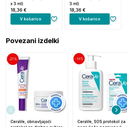
x 3 ml)
3 ml)
18,36 €
18,36 €
V košarico
V košarico
Povezani izdelki
CeraVe, obnavljajoči
CeraVe, SOS protokol za