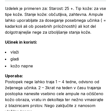
Izdelek je primeren za: Starost: 25 +. Tip kože: za vse
tipe kože. Stanje kože: občutljiva, zahtevna.
Ampule
lahko uporabljate za doseganje posebnega učinka ( =
kadarkoli ali ob posebnih priložnostih) ali kot del
dolgotrajnejše nege za izboljšanje stanja kože.
Učinek in koristi:
vlaži
gladi
kožo napne
Uporaba:
Postopek nege lahko traja 1 – 4 tedne, odvisno od
željenega učinka. 2 – 3krat na teden v času trajanja
postopka nanesite vsebino cele ampule na očiščeno
kožo obraza, vratu in dekolteja ter nežno vmasirajte
z blazinicami prstov. Nego zaključite z nanosom