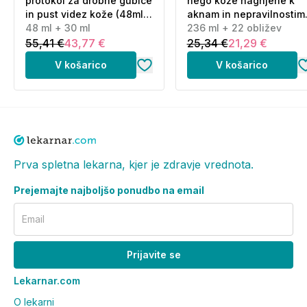
protokol za drobne gubice
nego kože nagnjene k
in pust videz kože (48ml
aknam in nepravilnostim
+ 30 ml)
48 ml + 30 ml
(236 ml + 22 obližev)
236 ml + 22 obližev
55,41 €
43,77 €
25,34 €
21,29 €
V košarico
V košarico
Prva spletna lekarna, kjer je zdravje vrednota.
Prejemajte najboljšo ponudbo na email
Email
Prijavite se
Lekarnar.com
O lekarni