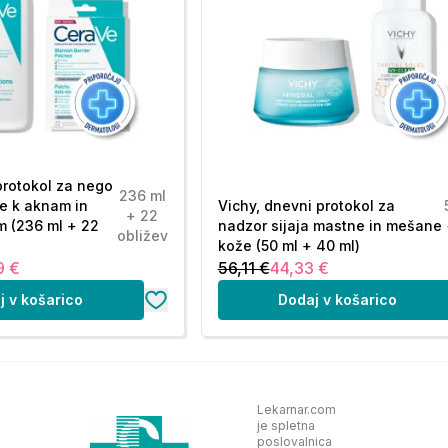
protokol za nego
236 ml
e k aknam in
Vichy, dnevni protokol za
+ 22
m (236 ml + 22
nadzor sijaja mastne in mešane
obližev
kože (50 ml + 40 ml)
9 €
56,11 €
44,33 €
j v košarico
Dodaj v košarico
Lekarnar.com
je spletna
poslovalnica