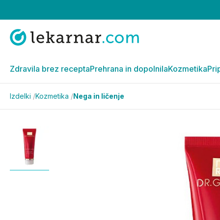
Zdravila brez recepta
Prehrana in dopolnila
Kozmetika
Pri
Izdelki
/
Kozmetika
/
Nega in ličenje