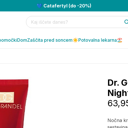
💙 Catafertyl (do -20%)
pomočki
Dom
Zaščita pred soncem☀️
Potovalna lekarna🏖️
Dr. G
Nigh
63,9
Nočna kr
sestavina