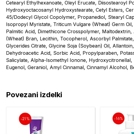
Cetearyl Ethylhexanoate, Oleyl Erucate, Diisostearoyl Po
Hydroxyoctacosanyl Hydroxystearate, Cetyl Esters, Ce
45/Dodecyl Glycol Copolymer, Propanediol, Stearyl Cap
Isopropyl Myristate, Triticum Vulgare (Wheat) Germ Oil,
Palmitic Acid, Dimethicone Crosspolymer, Maltodextrin, 
(Wheat) Bran, Lecithin, Tocopherol, Ascorbyl Palmitate
Glycerides Citrate, Glycine Soja (Soybean) Oil, Allantoi
Dehydroacetic Acid, Sorbic Acid, Propylparaben, Pota
Salicylate, Alpha-Isomethyl Ionone, Hydroxycitronellal, 
Eugenol, Geraniol, Amyl Cinnamal, Cinnamyl Alcohol, 
Povezani izdelki