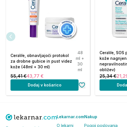
48
CeraVe, SOS 
CeraVe, obnavljajoči protokol
ml +
kože nagnjen
za drobne gubice in pust videz
30
nepravilnosti
kože (48ml + 30 ml)
ml
obližev)
55,41 €
43,77 €
25,34 €
21,2
Dodaj v košarico
Doda
Lekarnar.com
Nakup
O lekarni
Pogoji poslovanja