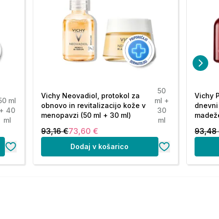
50
Vichy Neovadiol, protokol za
Vichy P
50 ml
ml +
obnovo in revitalizacijo kože v
dnevni
+ 40
30
menopavzi (50 ml + 30 ml)
madeže
ml
ml
93,16 €
73,60 €
93,48
Dodaj v košarico