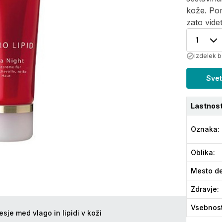
kože. Pom
zato videt
1
Izdelek b
Svet
Lastnost
Oznaka
:
Oblika
:
Mesto de
Zdravje
:
Vsebnos
je med vlago in lipidi v koži