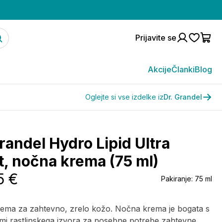
Prijavite se
Akcije
Članki
Blog
Oglejte si vse izdelke iz
Dr. Grandel
randel Hydro Lipid Ultra
t, nočna krema (75 ml)
5 €
Pakiranje:
75 ml
ema za zahtevno, zrelo kožo. Nočna krema je bogata s
mi rastlinskega izvora za posebne potrebe zahtevne