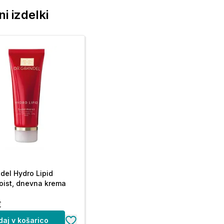
i izdelki
ndel Hydro Lipid
ist, dnevna krema
€
daj v košarico