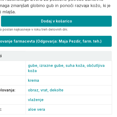
aga zmanjšati globino gub in ponoči razvaja kožo, ki je
i mlajša.
Dodaj v košarico
o poslan najkasneje v roku treh delovnih dni.
ovanje farmacevta
(
Odgovarja: Maja Pezdir, farm. teh.
)
i
gube,
izrazne gube,
suha koža,
občutljiva
koža
krema
lovanja
:
obraz,
vrat,
dekolte
vlaženje
t
:
aloe vera