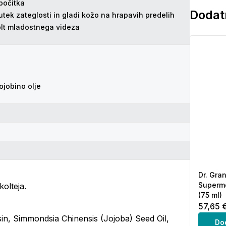
počitka
Dodatn
tek zateglosti in gladi kožo na hrapavih predelih
olt mladostnega videza
ojobino olje
Dr. Gra
Supermo
olteja.
(75 ml)
57,65 
in, Simmondsia Chinensis (Jojoba) Seed Oil,
Do