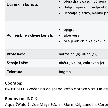
obnavlja v času nočnega 
Učinek in koristi:
dolgotrajno odpravlja obču
ustvarja gladko, mehko p
epigran
Pomembne aktivne koristi:
aloe vera
olje pšeničnih kalčkov in j
Vrsta kože:
normalna (n), suha (s),
Stanje kože:
občutljiva (o), zahtevna (z)
Tekstura:
bogata
Uporaba:
NANESITE zvečer na očiščeno kožo obraza vratu in dek
Sestavine (INCI):
Aqua (Water), Zea Mays (Corn) Germ Oil, Lanolin, Ceres