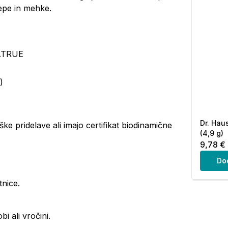
lepe in mehke.
NATRUE
)
Dr. Hau
ške pridelave ali imajo certifikat biodinamične
(4,9 g)
9,78 €
Do
tnice.
 ali vročini.