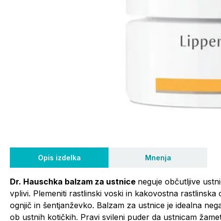
Opis izdelka
Mnenja
Dr. Hauschka balzam za ustnice
neguje občutljive ustnic
vplivi. Plemeniti rastlinski voski in kakovostna rastlinska
ognjič in šentjanževko. Balzam za ustnice je idealna neg
ob ustnih kotičkih. Pravi svileni puder da ustnicam žamet