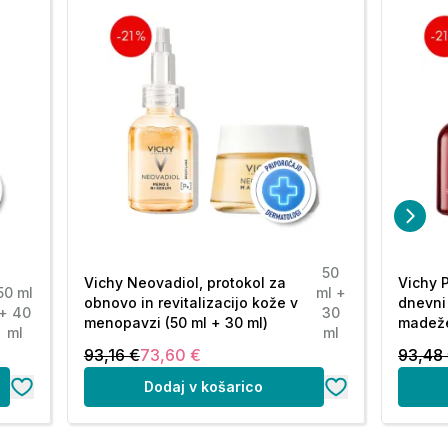
50
Vichy Neovadiol, protokol za
Vichy P
50 ml
ml +
obnovo in revitalizacijo kože v
dnevni
+ 40
30
menopavzi (50 ml + 30 ml)
madeže
ml
ml
93,16 €
73,60 €
93,48
Dodaj v košarico