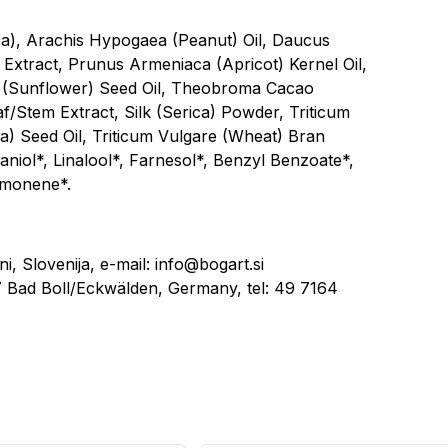
a), Arachis Hypogaea (Peanut) Oil, Daucus
a Extract, Prunus Armeniaca (Apricot) Kernel Oil,
us (Sunflower) Seed Oil, Theobroma Cacao
/Stem Extract, Silk (Serica) Powder, Triticum
a) Seed Oil, Triticum Vulgare (Wheat) Bran
raniol*, Linalool*, Farnesol*, Benzyl Benzoate*,
Limonene*.
ni, Slovenija, e-mail: info@bogart.si
Bad Boll/Eckwälden, Germany, tel: 49 7164