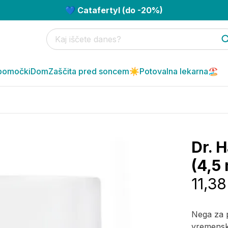
💙 Catafertyl (do -20%)
pomočki
Dom
Zaščita pred soncem☀️
Potovalna lekarna🏖️
Dr. 
(4,5 
11,38
Nega za 
vremenski