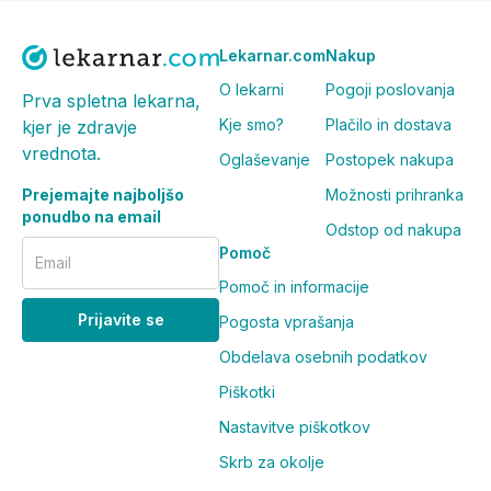
Lekarnar.com
Nakup
O lekarni
Pogoji poslovanja
Prva spletna lekarna,
Kje smo?
Plačilo in dostava
kjer je zdravje
vrednota.
Oglaševanje
Postopek nakupa
Prejemajte najboljšo
Možnosti prihranka
ponudbo na email
Odstop od nakupa
Pomoč
Email
Pomoč in informacije
Prijavite se
Pogosta vprašanja
Obdelava osebnih podatkov
Piškotki
Nastavitve piškotkov
Skrb za okolje