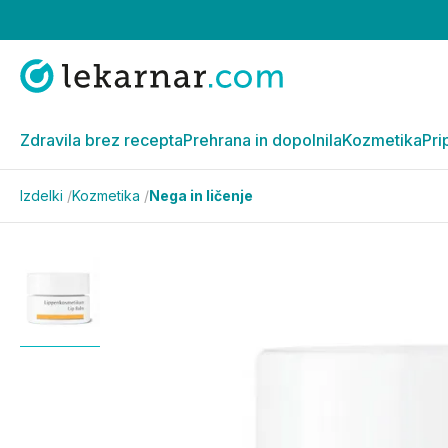
Zdravila brez recepta
Prehrana in dopolnila
Kozmetika
Pri
Izdelki
/
Kozmetika
/
Nega in ličenje