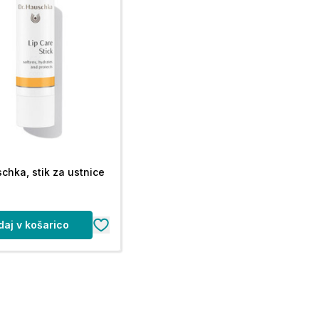
schka, stik za ustnice
daj v košarico