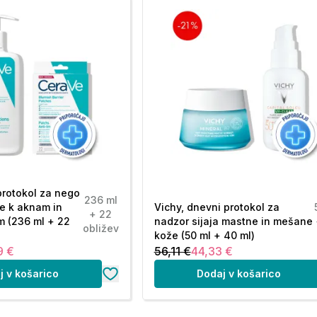
protokol za nego
236 ml
e k aknam in
Vichy, dnevni protokol za
+ 22
m (236 ml + 22
nadzor sijaja mastne in mešane
obližev
kože (50 ml + 40 ml)
9 €
56,11 €
44,33 €
j v košarico
Dodaj v košarico