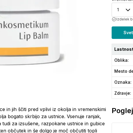
1
Izdelek b
Svet
Lastnost
Oblika
:
Mesto de
Oznaka
:
Zdravje
:
e in jih ščiti pred vplivi iz okolja in vremenskimi
Poglej
 olja bogato skrbijo za ustnice. Vsenuje ranjak,
a tudi za izsušene, razpokane ustnice in gubice
en občutek in še dolgo je moč občutiti topli