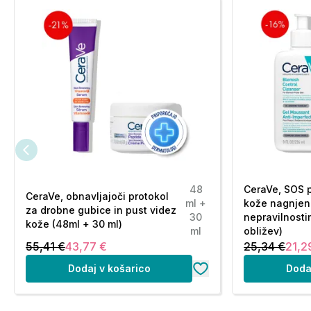
48
CeraVe, SOS 
CeraVe, obnavljajoči protokol
ml +
kože nagnjen
za drobne gubice in pust videz
30
nepravilnosti
kože (48ml + 30 ml)
ml
obližev)
55,41 €
43,77 €
25,34 €
21,2
Dodaj v košarico
Doda