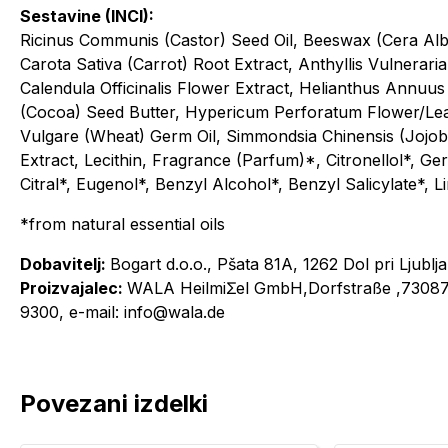
Sestavine (INCI):
Ricinus Communis (Castor) Seed Oil, Beeswax (Cera Alb
Carota Sativa (Carrot) Root Extract, Anthyllis Vulnerari
Calendula Officinalis Flower Extract, Helianthus Annu
(Cocoa) Seed Butter, Hypericum Perforatum Flower/Leaf
Vulgare (Wheat) Germ Oil, Simmondsia Chinensis (Jojob
Extract, Lecithin, Fragrance (Parfum)*, Citronellol*, Ge
Citral*, Eugenol*, Benzyl Alcohol*, Benzyl Salicylate*, 
*from natural essential oils
Dobavitelj:
Bogart d.o.o., Pšata 81A, 1262 Dol pri Ljublja
Proizvajalec:
WALA HeilmiƩel GmbH,Dorfstraße ,73087 
9300, e-mail: info@wala.de
Povezani izdelki