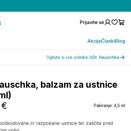
Prijavite se
Akcije
Članki
Blog
Oglejte si vse izdelke iz
Dr. Hauschka
Hauschka, balzam za ustnice
ml)
 €
Pakiranje:
4,5 ml
poškodovane in razpokane ustnice ter zaščita pred
mi vplivi.