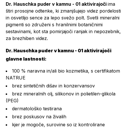
Dr. Hauschka puder v kamnu - 01 aktivirajoči
ima
štiri prosojne odtenke, ki zmanjšujejo videz pordelosti
in osvetlijo sence za lepo svežo polt. Svetli mineralni
pigmenti so združeni s hranilnimi botaničnimi
sestavinami, kot sta pomirjajoči ranjak in nepozebnik,
za brezhiben videz.
Dr. Hauschka puder v kamnu - 01 aktivirajoči
glavne lastnosti:
100 % naravna in/ali bio kozmetika, s certifikatom
NATRUE
brez sintetičnih dišav in konzervansov
brez mineralnih olj, silikonov in polietilen-glikola
(PEG)
dermatološko testirana
brez poskusov na živalih
kjer je mogoče, surovine so iz kontrolirane