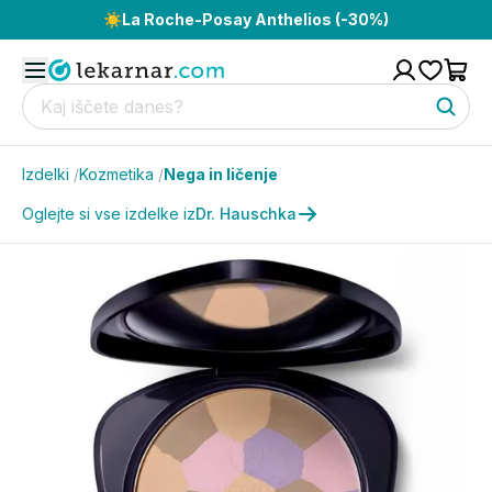
☀️
La Roche-Posay Anthelios (-30%)
Izdelki
/
Kozmetika
/
Nega in ličenje
Oglejte si vse izdelke iz
Dr. Hauschka