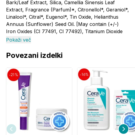
Bark/Leaf Extract, Silica, Camellia Sinensis Leaf
Extract, Fragrance (Parfum)*, Citronellol*, Geraniol*,
Linalool*, Citral*, Eugenol*, Tin Oxide, Helianthus
Annuus (Sunflower) Seed Oil. [May contain (+/-)
Iron Oxides (CI 77491, CI 77492), Titanium Dioxide
(CI 77891),
Pokaži več
*from natural essential oils
Povezani izdelki
Dobavitelj:
Bogart d.o.o., Pšata 81A, 1262 Dol pri
Ljubljani, Slovenija, e-mail: info@bogart.si
Proizvajalec:
WALA HeilmiƩel GmbH,Dorfstraße
,73087 Bad Boll/Eckwälden, Germany, tel: 49 7164
9300, e-mail: info@wala.de