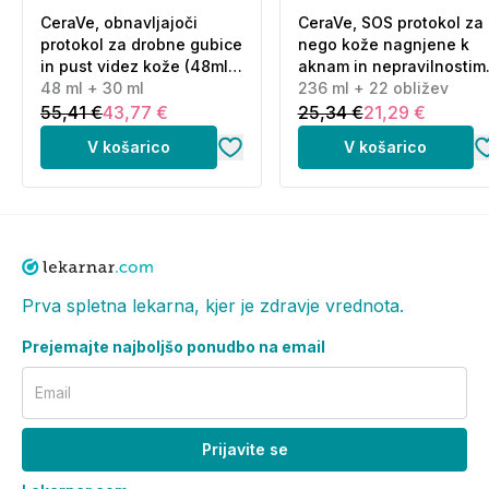
CeraVe, obnavljajoči
CeraVe, SOS protokol za
protokol za drobne gubice
nego kože nagnjene k
in pust videz kože (48ml
aknam in nepravilnostim
+ 30 ml)
48 ml + 30 ml
(236 ml + 22 obližev)
236 ml + 22 obližev
55,41 €
43,77 €
25,34 €
21,29 €
V košarico
V košarico
Prva spletna lekarna, kjer je zdravje vrednota.
Prejemajte najboljšo ponudbo na email
Email
Prijavite se