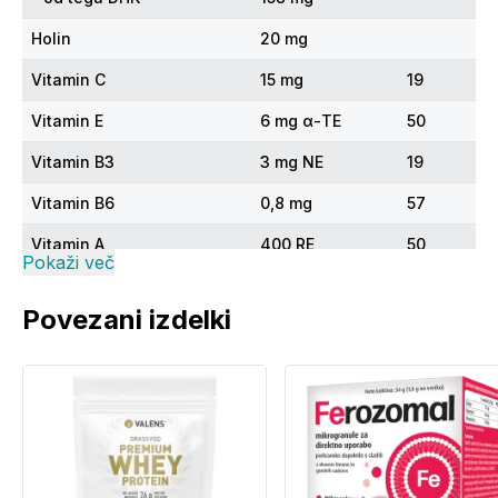
Holin
20 mg
Vitamin C
15 mg
19
Vitamin E
6 mg α-TE
50
Vitamin B3
3 mg NE
19
Vitamin B6
0,8 mg
57
Vitamin A
400 RE
50
Pokaži več
Vitamin D3
5 µg
100
Povezani izdelki
Folna kislina
150 µg
75
Vitamin B12
1,5 µg
60
Biotin
30 µg
60
*PDV - priporočeni dnevni odmerek