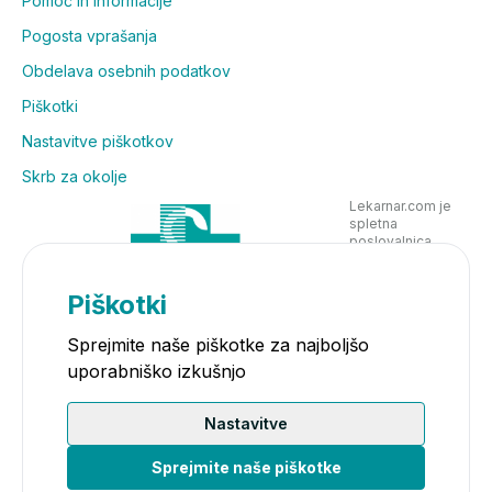
Pomoč in informacije
Pogosta vprašanja
Obdelava osebnih podatkov
Piškotki
Nastavitve piškotkov
Skrb za okolje
Lekarnar.com je
spletna
poslovalnica
Lekarne Nove
Poljane in posluje
v skladu z
Piškotki
zakonodajo
Sprejmite naše piškotke za najboljšo
uporabniško izkušnjo
Nastavitve
Sprejmite naše piškotke