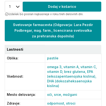
1
Dodaj v košarico
Izdelek bo poslan najkasneje v roku treh delovnih dni.
Svetovanje farmacevta
(
Odgovarja: Lara Pezdir
Podbregar, mag. farm., licencirana svetovalka
za prehranska dopolnila
)
Lastnosti
Oblika
:
pastile
omega 3,
vitamin A,
vitamin C,
vitamin D,
brez glutena,
EPA
Vsebnost
:
(eikozapentaenojska kislina),
DHA (dokozaheksaenojska
kislina)
Mesto delovanja
:
oči,
srce,
možgani
Zdravje
:
odpornost,
otroci