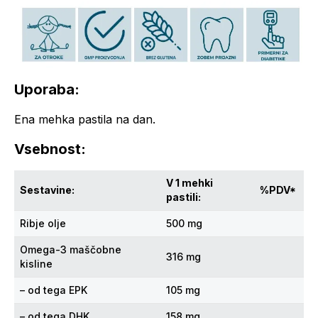
Uporaba:
Ena mehka pastila na dan.
Vsebnost:
V 1 mehki
Sestavine:
%PDV*
pastili:
Ribje olje
500 mg
Omega-3 maščobne
316 mg
kisline
– od tega EPK
105 mg
– od tega DHK
158 mg