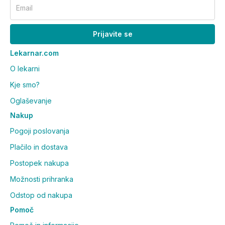
uravnoteženo in raznovrstno prehrano, ob kateri je
Email
pomemben tudi zdrav način življenja.
Prijavite se
Prekomerno uživanje ima lahko odvajalni učinek.
Lekarnar.com
Shranjevanje:
O lekarni
Shranjevati nedosegljivo otrokom! Hranite na sobni
Kje smo?
temperaturi in ne izpostavljajte soncu.
Oglaševanje
Proizvajalec:
easyVit Pharmaceuticals B.V.,
Nakup
Nizozemska
Pogoji poslovanja
Uvoznik in ekskluzivni zastopnik:
SITIS d.o.o.,
Maribor
Plačilo in dostava
Postopek nakupa
Možnosti prihranka
Odstop od nakupa
Pomoč