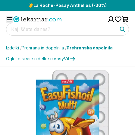
☀️
La Roche-Posay Anthelios (-30%)
Izdelki
/
Prehrana in dopolnila
/
Prehranska dopolnila
Oglejte si vse izdelke iz
easyVit