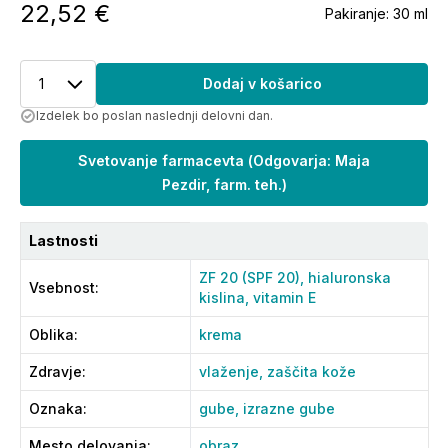
22,52 €
Pakiranje:
30 ml
1
Dodaj v košarico
Izdelek bo poslan naslednji delovni dan.
Svetovanje farmacevta
(
Odgovarja: Maja
Pezdir, farm. teh.
)
Lastnosti
ZF 20 (SPF 20),
hialuronska
Vsebnost
:
kislina,
vitamin E
Oblika
:
krema
Zdravje
:
vlaženje,
zaščita kože
Oznaka
:
gube,
izrazne gube
Mesto delovanja
:
obraz