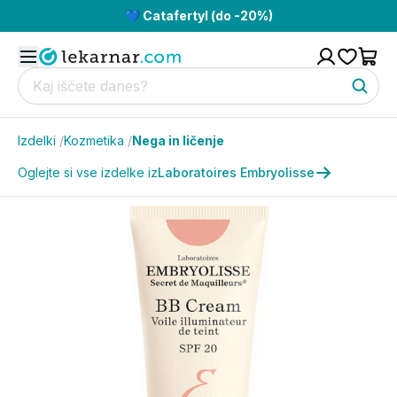
💙 Catafertyl (do -20%)
Izdelki
/
Kozmetika
/
Nega in ličenje
Oglejte si vse izdelke iz
Laboratoires Embryolisse