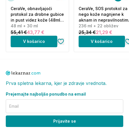
CeraVe, obnavljajoči
CeraVe, SOS protokol za
protokol za drobne gubice
nego kože nagnjene k
in pust videz kože (48ml
aknam in nepravilnostim
+ 30 ml)
48 ml + 30 ml
(236 ml + 22 obližev)
236 ml + 22 obližev
55,41 €
43,77 €
25,34 €
21,29 €
V košarico
V košarico
Prva spletna lekarna, kjer je zdravje vrednota.
Prejemajte najboljšo ponudbo na email
Email
Prijavite se