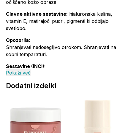
očiščeno kožo obraza.
Glavne aktivne sestavine:
hialuronska kislina,
vitamin E, matirajoči pudri, pigmenti ki odbijajo
svetlobo.
Opozorila:
Shranjevati nedosegljivo otrokom. Shranjevati na
sobni temparaturi.
Sestavine (INCI):
Pokaži več
AQUA (WATER). METHYL METHACRYLATE
CROSSPOLYMER. ISOTRIDECYL ISONONANOATE.
Dodatni izdelki
CI 77019 (MICA). BUTYLENE GLYCOL.
ETHYLHEXYL METHOXYCINNAMATE.
DIMETHICONE. PEG-9
POLYDIMETHYLSILOXYETHYL DIMETHICONE.
GLYCERIN. PENTYLENE GLYCOL. CI 77891
(TITANIUM DIOXIDE). DIMETHICONE/PEG-10/15
CROSSPOLYMER. DIPROPYLENE GLYCOL.