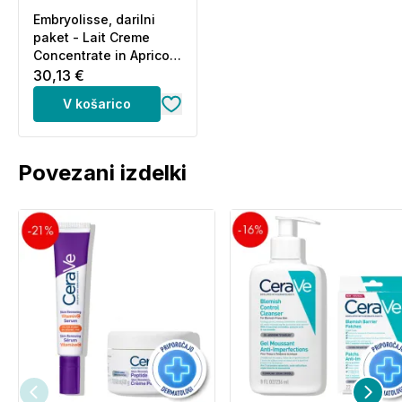
Embryolisse, darilni
paket - Lait Creme
Concentrate in Apricot
Creme (75 ml + 30 ml)
30,13 €
V košarico
Povezani izdelki