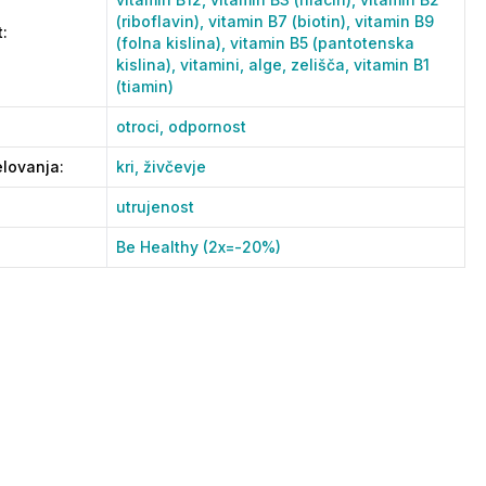
(riboflavin),
vitamin B7 (biotin),
vitamin B9
t
:
(folna kislina),
vitamin B5 (pantotenska
kislina),
vitamini,
alge,
zelišča,
vitamin B1
(tiamin)
otroci,
odpornost
lovanja
:
kri,
živčevje
utrujenost
Be Healthy (2x=-20%)