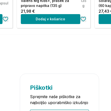
Valens Mg Kids+, prašek za
135
Solara
apsul
pripravo napitka (135 g)
g
(60 ka
21,98 €
27,43 
Dodaj v košarico
Piškotki
Sprejmite naše piškotke za
najboljšo uporabniško izkušnjo