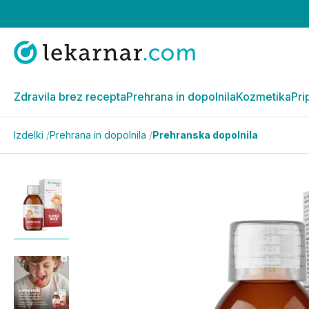
Zdravila brez recepta
Prehrana in dopolnila
Kozmetika
Pri
Izdelki
/
Prehrana in dopolnila
/
Prehranska dopolnila