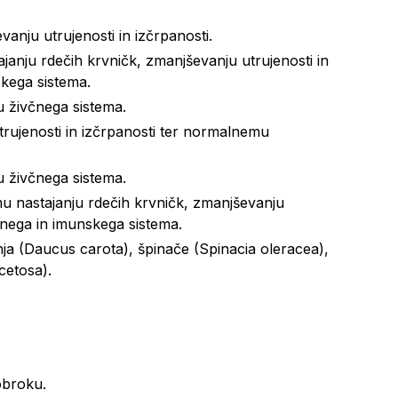
anju utrujenosti in izčrpanosti.
anju rdečih krvničk, zmanjševanju utrujenosti in
kega sistema.
 živčnega sistema.
rujenosti in izčrpanosti ter normalnemu
 živčnega sistema.
 nastajanju rdečih krvničk, zmanjševanju
čnega in imunskega sistema.
nja (Daucus carota), špinače (Spinacia oleracea),
cetosa).
 obroku.