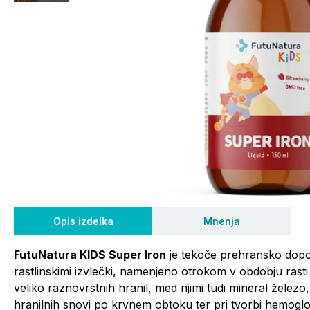
Opis izdelka
Mnenja
FutuNatura KIDS Super Iron
je tekoče prehransko dopol
rastlinskimi izvlečki, namenjeno otrokom v obdobju rasti
veliko raznovrstnih hranil, med njimi tudi mineral železo,
hranilnih snovi po krvnem obtoku ter pri tvorbi hemoglob