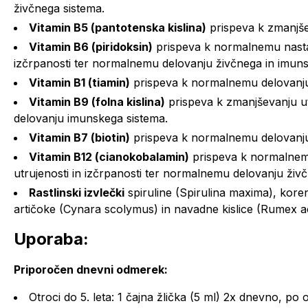
živčnega sistema.
Vitamin B5 (pantotenska kislina)
prispeva k zmanjšev
Vitamin B6 (piridoksin)
prispeva k normalnemu nastaj
izčrpanosti ter normalnemu delovanju živčnega in imuns
Vitamin B1 (tiamin)
prispeva k normalnemu delovanju
Vitamin B9 (folna kislina)
prispeva k zmanjševanju ut
delovanju imunskega sistema.
Vitamin B7 (biotin)
prispeva k normalnemu delovanju
Vitamin B12 (cianokobalamin)
prispeva k normalnemu
utrujenosti in izčrpanosti ter normalnemu delovanju živ
Rastlinski izvlečki
spiruline (Spirulina maxima), kore
artičoke (Cynara scolymus) in navadne kislice (Rumex a
Uporaba:
Priporočen dnevni odmerek:
Otroci do 5. leta: 1 čajna žlička (5 ml) 2x dnevno, po