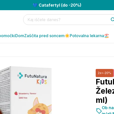
💙 Catafertyl (do -20%)
pomočki
Dom
Zaščita pred soncem☀️
Potovalna lekarna🏖️
2x=-20%
Futu
Želez
ml)
Ob na
in/ali