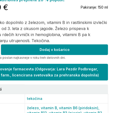
9 €
Pakiranje:
150 ml
o dopolnilo z železom, vitamini B in rastlinskimi izvlečki
 od 3. leta z okusom jagode. Železo prispeva k
u rdečih krvničk in hemoglobina, vitamini B pa k
nju utrujenosti. Tekočina.
Dodaj v košarico
o poslan najkasneje v roku treh delovnih dni.
ovanje farmacevta
(
Odgovarja: Lara Pezdir Podbregar,
 farm., licencirana svetovalka za prehranska dopolnila
)
i
tekočina
železo,
vitamin B,
vitamin B6 (piridoksin),
vitamin B12,
vitamin B3 (niacin),
vitamin B2