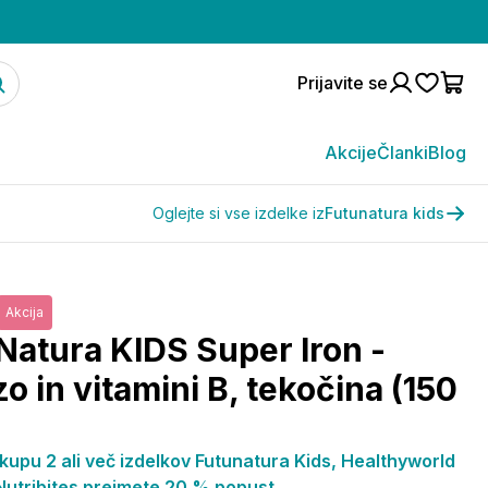
Prijavite se
Akcije
Članki
Blog
Oglejte si vse izdelke iz
Futunatura kids
Akcija
Natura KIDS Super Iron -
o in vitamini B, tekočina (150
kupu 2 ali več izdelkov Futunatura Kids, Healthyworld
 Nutribites prejmete 20 % popust.