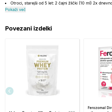
Otroci, starejši od 5 let: 2 čajni žlički (10 ml) 2x dnev
Pokaži več
Priporočena uporaba od 3. leta dalje. Primerno tudi za o
Vsebnost:
Povezani izdelki
Sestavine
V 20 ml (največji
Izvleček spiruline
0,37 g
Izvleček korenja
0,37 g
Izvleček špinače
0,37 g
Izvleček artičoke
0,37 g
Izvleček navadne kislice
0,37 g
Železo
13,2 mg
Vitamin B3
16 mg
Ferozomal Dir
Vitamin B5
7 mg