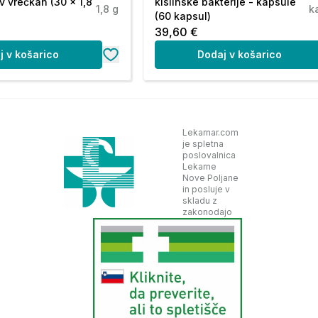
v vrečkah (30 x 1,8
kislinske bakterije - kapsule
1,8 g
k
(60 kapsul)
121,4 %
39,60 €
127,2 %
j v košarico
Dodaj v košarico
100 %
-
120 %
Lekarnar.com
je spletna
104 %
poslovalnica
Lekarne
Nove Poljane
in posluje v
skladu z
zakonodajo
ornine), izvleček spiruline (Spirulina maxima),
acia oleracea), izvleček artičoke (Cynara
lezo, citronska kislina (sredstvo za uravnavanje
(zgoščevalno sredstvo), aroma jagode, niacin