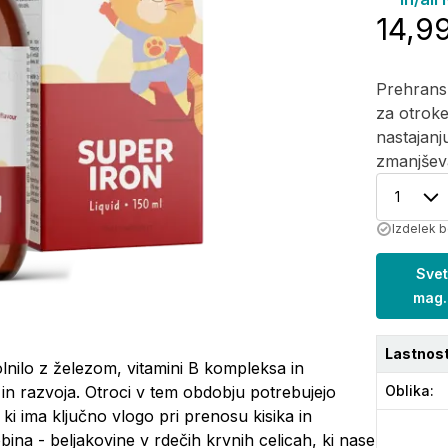
14,9
Prehransk
za otroke
nastajanj
zmanjševa
1
Izdelek b
Svet
mag.
Lastnost
nilo z železom, vitamini B kompleksa in
 in razvoja. Otroci v tem obdobju potrebujejo
Oblika
:
 ki ima ključno vlogo pri prenosu kisika in
ina - beljakovine v rdečih krvnih celicah, ki nase