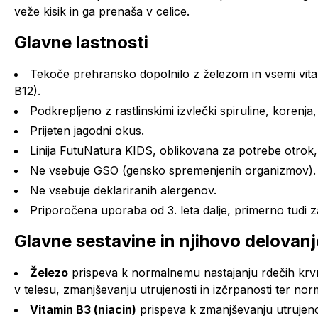
veže kisik in ga prenaša v celice.
Glavne lastnosti
Tekoče prehransko dopolnilo z železom in vsemi vita
B12).
Podkrepljeno z rastlinskimi izvlečki spiruline, korenja,
Prijeten jagodni okus.
Linija FutuNatura KIDS, oblikovana za potrebe otrok,
Ne vsebuje GSO (gensko spremenjenih organizmov).
Ne vsebuje deklariranih alergenov.
Priporočena uporaba od 3. leta dalje, primerno tudi z
Glavne sestavine in njihovo delovanj
Železo
prispeva k normalnemu nastajanju rdečih krv
v telesu, zmanjševanju utrujenosti in izčrpanosti ter n
Vitamin B3 (niacin)
prispeva k zmanjševanju utrujeno