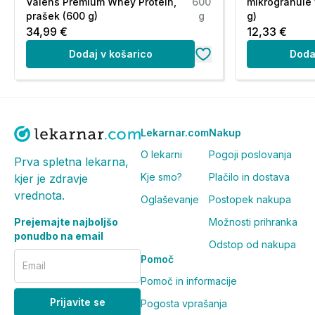
Valens Premium Whey Protein,
600
mikrogranule 
prašek (600 g)
g
g)
Vitamin B6
1,7 mg
34,99 €
12,33 €
Vitamin B1
1,4 mg
Dodaj v košarico
Doda
Vitamin B9
0,2 mg
Vitamin B2
140 μg
Vitamin B7
60 μg
Lekarnar.com
Nakup
Vitamin B12
2,6 μg
O lekarni
Pogoji poslovanja
Prva spletna lekarna,
Kje smo?
Plačilo in dostava
kjer je zdravje
*Priporočen dnevni vnos
vrednota.
Oglaševanje
Postopek nakupa
**Priporočen dnevni vnos ni določen
Prejemajte najboljšo
Možnosti prihranka
Sestavine:
ponudbo na email
Odstop od nakupa
Pomoč
Voda, agavin sirup, glicerin (sredstvo za povečanje prost
Email
izvleček korenja (Daucus carota), izvleček špinače (Spin
Pomoč in informacije
scolymus), izvleček navadne kislice (Rumex acetosa), že
Prijavite se
Pogosta vprašanja
kislosti), kalijev sorbat (konzervans), ksantanski gumi 