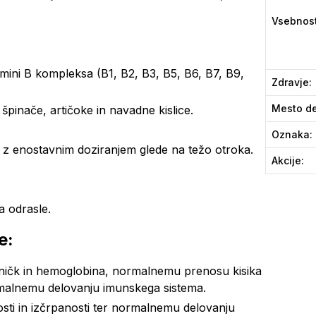
Vsebnos
mini B kompleksa (B1, B2, B3, B5, B6, B7, B9,
Zdravje
:
Mesto de
 špinače, artičoke in navadne kislice.
Oznaka
:
 z enostavnim doziranjem glede na težo otroka.
Akcije
:
a odrasle.
e:
ničk in hemoglobina, normalnemu prenosu kisika
ormalnemu delovanju imunskega sistema.
sti in izčrpanosti ter normalnemu delovanju