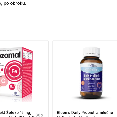
no, po obroku.
drasle. Pred uporabo pretresite.
 dnevni odmerek)
% PDV*
**
**
**
**
**
94,29 %
100 %
ekt Železo 15 mg,
Blooms Daily Probiotic, mlečno
30 x
116,6 %