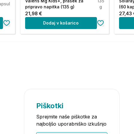
Valens Mg Kids+, prašek za
135
Solara
apsul
pripravo napitka (135 g)
g
(60 ka
21,98 €
27,43 
Dodaj v košarico
Piškotki
Sprejmite naše piškotke za
najboljšo uporabniško izkušnjo