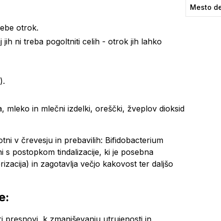
Mesto de
rebe otrok.
ih ni treba pogoltniti celih - otrok jih lahko
).
a, mleko in mlečni izdelki, oreščki, žveplov dioksid
tni v črevesju in prebavilih:
Bifidobacterium
eni s postopkom tindalizacije, ki je posebna
rizacija) in zagotavlja večjo kakovost ter daljšo
e:
i presnovi, k zmanjševanju utrujenosti in