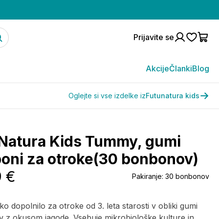
Prijavite se
Akcije
Članki
Blog
Oglejte si vse izdelke iz
Futunatura kids
Natura Kids Tummy, gumi
oni za otroke(30 bonbonov)
9 €
Pakiranje:
30 bonbonov
o dopolnilo za otroke od 3. leta starosti v obliki gumi
 z okusom jagode. Vsebuje mikrobiološke kulture in