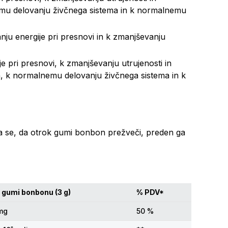
nemu delovanju živčnega sistema in k normalnemu
ju energije pri presnovi in k zmanjševanju
e pri presnovi, k zmanjševanju utrujenosti in
, k normalnemu delovanju živčnega sistema in k
a se, da otrok gumi bonbon prežveči, preden ga
1 gumi bonbonu (3 g)
% PDV*
mg
50 %