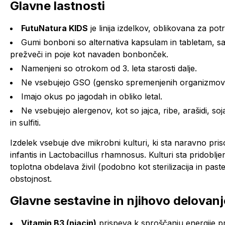
Glavne lastnosti
FutuNatura KIDS
je linija izdelkov, oblikovana za pot
Gumi bonboni so alternativa kapsulam in tabletam, saj j
prežveči in poje kot navaden bonbonček.
Namenjeni so otrokom od 3. leta starosti dalje.
Ne vsebujejo GSO (gensko spremenjenih organizmov
Imajo okus po jagodah in obliko letal.
Ne vsebujejo alergenov, kot so jajca, ribe, arašidi, soj
in sulfiti.
Izdelek vsebuje dve mikrobni kulturi, ki sta naravno priso
infantis
in
Lactobacillus rhamnosus
. Kulturi sta pridoblj
toplotna obdelava živil (podobno kot sterilizacija in paste
obstojnost.
Glavne sestavine in njihovo delovanj
Vitamin B3 (niacin)
prispeva k sproščanju energije pr