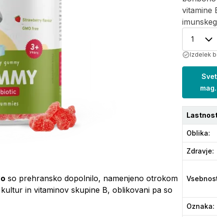
vitamine 
imunskega
1
Izdelek b
Svet
mag.
Lastnost
Oblika
:
Zdravje
:
vo
so prehransko dopolnilo, namenjeno otrokom
Vsebnos
 kultur in vitaminov skupine B, oblikovani pa so
Oznaka
: