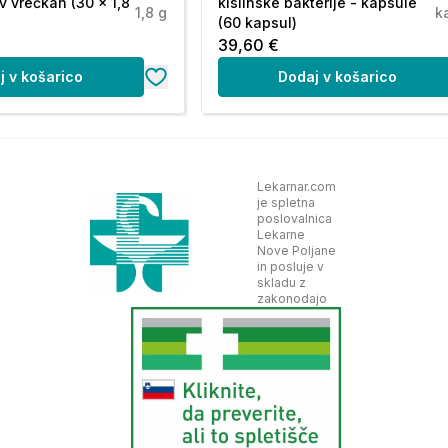
v vrečkah (30 x 1,8
kislinske bakterije - kapsule
vino, preverite seznam sestavin.
1,8 g
k
(60 kapsul)
39,60 €
j v košarico
Dodaj v košarico
 prekoračiti. Prehransko dopolnilo ni
Lekarnar.com
je spletna
 zdrav način življenja. Shranjevati nedosegljivo
poslovalnica
or. Ni primerno za diabetike.
Lekarne
Nove Poljane
in posluje v
skladu z
zakonodajo
ščiteno pred direktno sončno svetlobo.
:
 TUMMY?