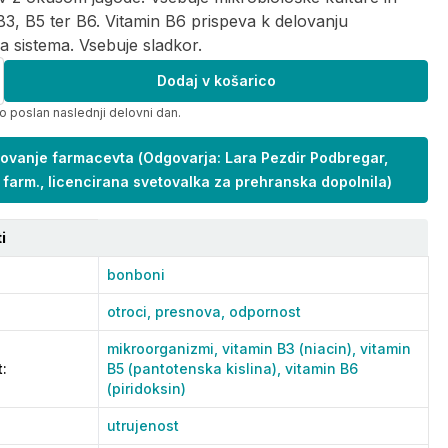
B3, B5 ter B6. Vitamin B6 prispeva k delovanju
 sistema. Vsebuje sladkor.
Dodaj v košarico
o poslan naslednji delovni dan.
ovanje farmacevta
(
Odgovarja: Lara Pezdir Podbregar,
 farm., licencirana svetovalka za prehranska dopolnila
)
i
bonboni
otroci,
presnova,
odpornost
mikroorganizmi,
vitamin B3 (niacin),
vitamin
t
:
B5 (pantotenska kislina),
vitamin B6
(piridoksin)
utrujenost