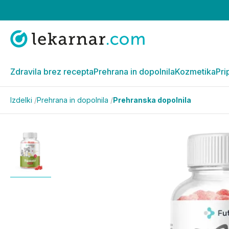
Zdravila brez recepta
Prehrana in dopolnila
Kozmetika
Pri
Izdelki
/
Prehrana in dopolnila
/
Prehranska dopolnila