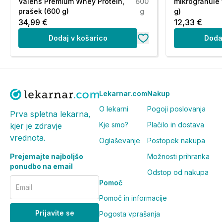
Valens Premium Whey Protein,
600
mikrogranule 
dioksid in sulfiti. Če ste alergični na katero drugo sesta
prašek (600 g)
g
g)
34,99 €
12,33 €
Neto vsebina:
Dodaj v košarico
Doda
Neto = 90 g
(30 gumi bonbonov).
Opozorila:
Priporočene dnevne količine oziroma odmerka se ne sme
Lekarnar.com
Nakup
nadomestilo za uravnoteženo in raznovrstno prehrano ter
O lekarni
Pogoji poslovanja
Prva spletna lekarna,
otrokom! Ni primerno za otroke do 3. leta. Vsebuje sladk
Kje smo?
Plačilo in dostava
kjer je zdravje
Shranjevanje:
vrednota.
Oglaševanje
Postopek nakupa
Prejemajte najboljšo
Možnosti prihranka
Shranjujte na suhem, pri temperaturi med 5 in 25 °C, za
ponudbo na email
Shranjevati nedosegljivo otrokom!
Odstop od nakupa
Pomoč
Email
Pogosta vprašanja in odgovori (FAQ)
Pomoč in informacije
Prijavite se
Za koga so primerni gumi bonboni
Pogosta vprašanja