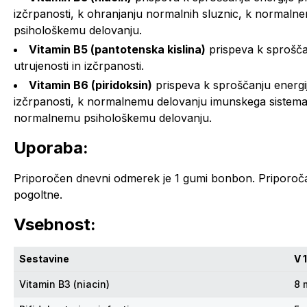
izčrpanosti, k ohranjanju normalnih sluznic, k normal
psihološkemu delovanju.
Vitamin B5 (pantotenska kislina)
prispeva k sproščan
utrujenosti in izčrpanosti.
Vitamin B6 (piridoksin)
prispeva k sproščanju energij
izčrpanosti, k normalnemu delovanju imunskega sistema
normalnemu psihološkemu delovanju.
Uporaba:
Priporočen dnevni odmerek je 1 gumi bonbon. Priporoč
pogoltne.
Vsebnost:
Sestavine
V 
Vitamin B3 (niacin)
8 