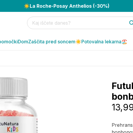
☀️
La Roche-Posay Anthelios (-30%)
pomočki
Dom
Zaščita pred soncem☀️
Potovalna lekarna🏖️
Futu
bonb
13,9
Prehransk
bonbonov